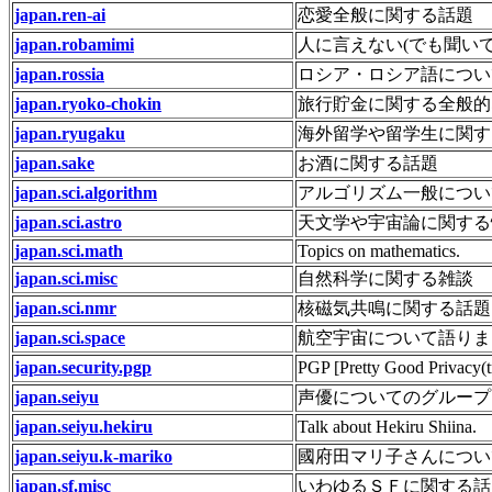
japan.ren-ai
恋愛全般に関する話題
japan.robamimi
人に言えない(でも聞いて
japan.rossia
ロシア・ロシア語につい
japan.ryoko-chokin
旅行貯金に関する全般的
japan.ryugaku
海外留学や留学生に関す
japan.sake
お酒に関する話題
japan.sci.algorithm
アルゴリズム一般につい
japan.sci.astro
天文学や宇宙論に関する
japan.sci.math
Topics on mathematics.
japan.sci.misc
自然科学に関する雑談
japan.sci.nmr
核磁気共鳴に関する話題
japan.sci.space
航空宇宙について語りま
japan.security.pgp
PGP [Pretty Good Priv
japan.seiyu
声優についてのグループ
japan.seiyu.hekiru
Talk about Hekiru Shiina.
japan.seiyu.k-mariko
國府田マリ子さんについ
japan.sf.misc
いわゆるＳＦに関する話