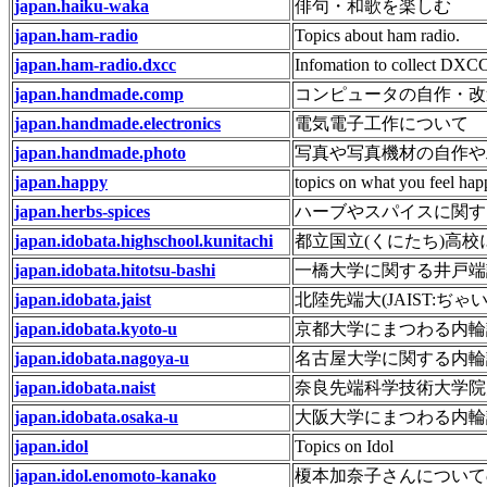
japan.haiku-waka
俳句・和歌を楽しむ
japan.ham-radio
Topics about ham radio.
japan.ham-radio.dxcc
Infomation to collect DXC
japan.handmade.comp
コンピュータの自作・改
japan.handmade.electronics
電気電子工作について
japan.handmade.photo
写真や写真機材の自作や
japan.happy
topics on what you feel hap
japan.herbs-spices
ハーブやスパイスに関す
japan.idobata.highschool.kunitachi
都立国立(くにたち)高
japan.idobata.hitotsu-bashi
一橋大学に関する井戸端
japan.idobata.jaist
北陸先端大(JAIST:ぢ
japan.idobata.kyoto-u
京都大学にまつわる内輪
japan.idobata.nagoya-u
名古屋大学に関する内輪
japan.idobata.naist
奈良先端科学技術大学院
japan.idobata.osaka-u
大阪大学にまつわる内輪
japan.idol
Topics on Idol
japan.idol.enomoto-kanako
榎本加奈子さんについて