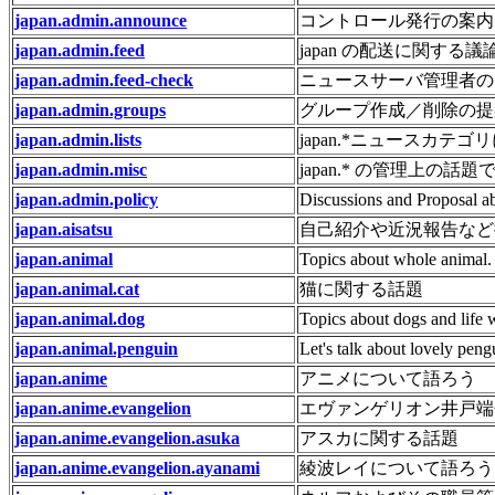
japan.admin.announce
コントロール発行の案内
japan.admin.feed
japan の配送に関する議
japan.admin.feed-check
ニュースサーバ管理者の
japan.admin.groups
グループ作成／削除の提
japan.admin.lists
japan.*ニュースカテ
japan.admin.misc
japan.* の管理上の話題で
japan.admin.policy
Discussions and Proposal ab
japan.aisatsu
自己紹介や近況報告など
japan.animal
Topics about whole animal.
japan.animal.cat
猫に関する話題
japan.animal.dog
Topics about dogs and life 
japan.animal.penguin
Let's talk about lovely peng
japan.anime
アニメについて語ろう
japan.anime.evangelion
エヴァンゲリオン井戸端
japan.anime.evangelion.asuka
アスカに関する話題
japan.anime.evangelion.ayanami
綾波レイについて語ろう