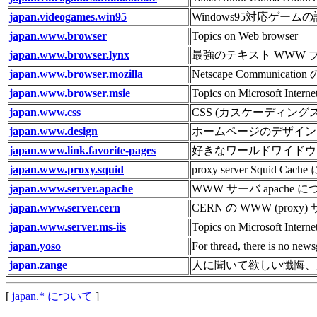
japan.videogames.win95
Windows95対応ゲーム
japan.www.browser
Topics on Web browser
japan.www.browser.lynx
最強のテキスト WWW ブ
japan.www.browser.mozilla
Netscape Communicati
japan.www.browser.msie
Topics on Microsoft Interne
japan.www.css
CSS (カスケーディン
japan.www.design
ホームページのデザイン
japan.www.link.favorite-pages
好きなワールドワイドウ
japan.www.proxy.squid
proxy server Squid Cac
japan.www.server.apache
WWW サーバ apache
japan.www.server.cern
CERN の WWW (prox
japan.www.server.ms-iis
Topics on Microsoft Interne
japan.yoso
For thread, there is no newsg
japan.zange
人に聞いて欲しい懺悔、
[
japan.* について
]