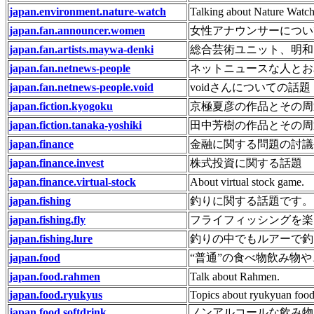
japan.environment.nature-watch
Talking about Nature Watch
japan.fan.announcer.women
女性アナウンサーについ
japan.fan.artists.maywa-denki
総合芸術ユニット、明和
japan.fan.netnews-people
ネットニュースな人とお
japan.fan.netnews-people.void
voidさんについての話題
japan.fiction.kyogoku
京極夏彦の作品とその周
japan.fiction.tanaka-yoshiki
田中芳樹の作品とその周
japan.finance
金融に関する問題の討議
japan.finance.invest
株式投資に関する話題
japan.finance.virtual-stock
About virtual stock game.
japan.fishing
釣りに関する話題です。
japan.fishing.fly
フライフィッシングを楽
japan.fishing.lure
釣りの中でもルアーで釣
japan.food
“普通”の食べ物飲み物
japan.food.rahmen
Talk about Rahmen.
japan.food.ryukyus
Topics about ryukyuan food
japan.food.softdrink
ノンアルコールな飲み物