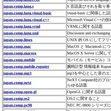
japan.comp.lang.s
S 言語及びそれを取り巻
japan.comp.lang.visual-basic
visual-basic に関係した
japan.comp.lang.visual-c++
Microsoft Visual 
japan.comp.lang.vrml
VRMLに関する話題
japan.comp.lang.xml
Discussion and exchanging
japan.comp.linux
UNIX 的 OS にしてフ
japan.comp.mac
MacOS と Macintosh 
japan.comp.macosx
MacOS X Server に関して
japan.comp.mobile
モバイル（モービル）コ
japan.comp.mobile.ruputer
腕時計型 情報端末 Ruput
japan.comp.mp3
mp3を中心とした音の
NeXT Computer
japan.comp.next
らゆる話題
japan.comp.open-gl
OpenGL に関する話題
japan.comp.os2
OS/2 に関すること
japan.comp.pc98
NEC PC-9800 シリー