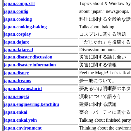
japan.comp.x11
Topics about X Window Sy
japan.config
about "japan" newsgroups.
japan.cooking
料理に関する全般的な話
japan.cooking.baking
Talks about baking.
japan.cosplay
コスプレに関する話題
japan.dajare
「だじゃれ」を投稿する
japan.dajare.d
Discussion on puns.
japan.disaster.discussion
災害に関する話し合い
japan.disaster.information
災害に関する情報
japan.disney
Feel the Magic! Let's talk a
japan.dreams
夢一般について。
japan.dreams.lucid
夢あるいは明晰夢のネタ
japan.engeki
演劇について語ろう
japan.engineering.kenchiku
建築に関する話題
japan.enkai
宴会・パーティに関する
japan.enkai.yoin
Talking about finished party
japan.environment
Thinking about the environ