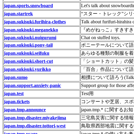
japan.sports.snowboard
Let's talk about snowboard
japan.startrek
“スター・トレック”シ
japan.sukisuki.furihira-clothes
Talk about furifuri-hirahira 
japan.sukisuki.meganekko
『めがねっこ』すきすき
japan.sukisuki.nuigurumi
Chat on stuffed toys.
japan.sukisuki.pony-tail
ポニーテールについて語
japan.sukisuki.seifuku
あらゆる種類の制服を着
japan.sukisuki.short-cut
「ショートカット」の髪
japan.sukisuki.yurikko
「百合」作品について語
japan.sumo
相撲について語ろう(Talk a
japan.support.anxiety-panic
Support group for those aff
japan.test
Test用
japan.tickets
コンサートや芝居、スポ
japan.tmp.announce
japan.tmp.* に関するお
japan.tmp.disaster.miyakejima
三宅島災害に関する情報
japan.tmp.disaster.tottori-west
鳥取県西部地震に関する
japan.tmp.usage
japan.tmp.* の使い方を