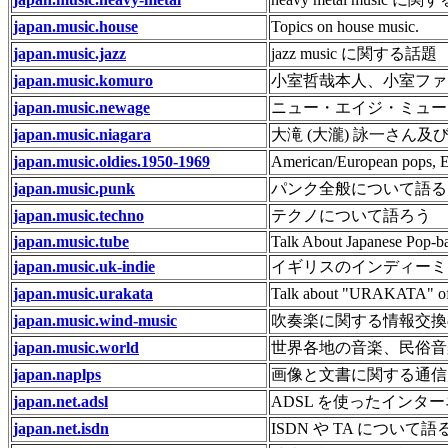
japan.music.house
Topics on house music.
japan.music.jazz
jazz music に関する話題
japan.music.komuro
小室哲哉本人、小室ファ
japan.music.newage
ニュー・エイジ・ミュー
japan.music.niagara
大滝 (大瀧) 詠一さん
japan.music.oldies.1950-1969
American/European pops
japan.music.punk
パンク全般について語る
japan.music.techno
テクノについて語ろう
japan.music.tube
Talk About Japanese Pop-
japan.music.uk-indie
イギリスのインディーミ
japan.music.urakata
Talk about "URAKATA" of 
japan.music.wind-music
吹奏楽に関する情報交換
japan.music.world
世界各地の音楽、民俗音
japan.naplps
画像と文書に関する通信規
japan.net.adsl
ADSL を使ったインタ
japan.net.isdn
ISDN や TA について語