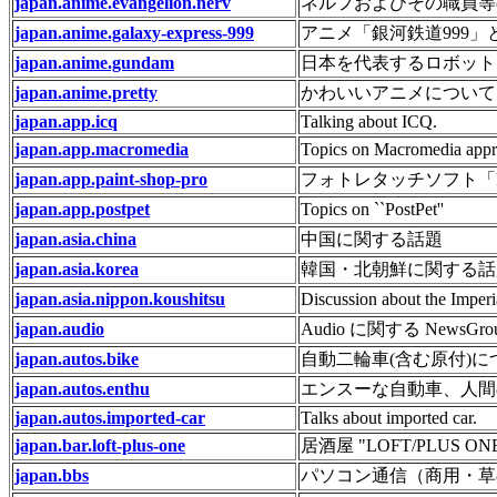
japan.anime.evangelion.nerv
ネルフおよびその職員等
japan.anime.galaxy-express-999
アニメ「銀河鉄道999
japan.anime.gundam
日本を代表するロボット
japan.anime.pretty
かわいいアニメについて
japan.app.icq
Talking about ICQ.
japan.app.macromedia
Topics on Macromedia appri
japan.app.paint-shop-pro
フォトレタッチソフト「Pai
japan.app.postpet
Topics on ``PostPet''
japan.asia.china
中国に関する話題
japan.asia.korea
韓国・北朝鮮に関する話
japan.asia.nippon.koushitsu
Discussion about the Imperi
japan.audio
Audio に関する NewsGro
japan.autos.bike
自動二輪車(含む原付)に
japan.autos.enthu
エンスーな自動車、人間
japan.autos.imported-car
Talks about imported car.
japan.bar.loft-plus-one
居酒屋 "LOFT/PLUS O
japan.bbs
パソコン通信（商用・草