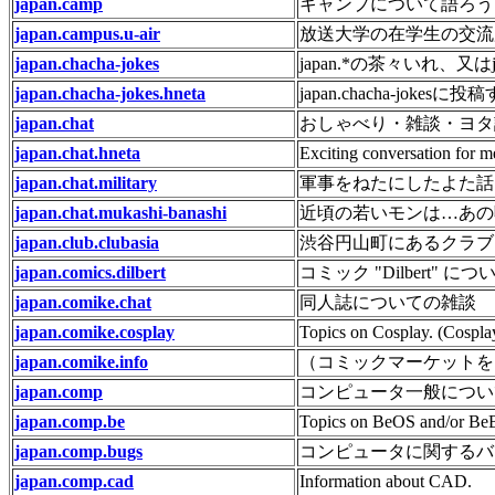
japan.camp
キャンプについて語ろう
japan.campus.u-air
放送大学の在学生の交流
japan.chacha-jokes
japan.*の茶々いれ、又
japan.chacha-jokes.hneta
japan.chacha-jo
japan.chat
おしゃべり・雑談・ヨタ
japan.chat.hneta
Exciting conversation for
japan.chat.military
軍事をねたにしたよた話
japan.chat.mukashi-banashi
近頃の若いモンは…あの
japan.club.clubasia
渋谷円山町にあるクラブ
japan.comics.dilbert
コミック "Dilbert" 
japan.comike.chat
同人誌についての雑談
japan.comike.cosplay
Topics on Cosplay. (Cosplay
japan.comike.info
（コミックマーケットを
japan.comp
コンピュータ一般につい
japan.comp.be
Topics on BeOS and/or Be
japan.comp.bugs
コンピュータに関するバグ
japan.comp.cad
Information about CAD.