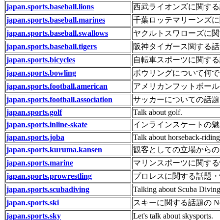
japan.sports.baseball.lions
西武ライオンズに関する
japan.sports.baseball.marines
千葉ロッテマリーンズに
japan.sports.baseball.swallows
ヤクルトスワローズに関
japan.sports.baseball.tigers
阪神タイガース関する話
japan.sports.bicycles
自転車スポーツに関する
japan.sports.bowling
ボウリングについて何で
japan.sports.football.american
アメリカンフットボール
japan.sports.football.association
サッカーについての話題
japan.sports.golf
Talk about golf.
japan.sports.inline-skate
インラインスケートの魅
japan.sports.joba
Talk about horseback-riding
japan.sports.kuruma.kansen
観客としての立場からの
japan.sports.marine
マリンスポーツに関する
japan.sports.prowrestling
プロレスに関する話題・
japan.sports.scubadiving
Talking about Scuba Diving
japan.sports.ski
スキーに関する話題の New
japan.sports.sky
Let's talk about skysports.