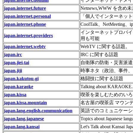
japan.internet.domain
インターネット・ドメイ
japan.internet.future
Netnews,WWW 
japan.internet.personal
「個人でインターネット
japan.internet.phone
CoolTalk、NetMeetin
インターネットプロバイ
japan.internet.providers
用も可能
japan.internet.webtv
WebTV に関する話題。
japan.irc
IRC に関する話題
japan.jiei-tai
自衛隊の防衛・災害派遣
japan.jiji
時事ネタ（政治、事件、国
japan.kakutou-gi
格闘技に関する話題
japan.karaoke
Talking about KARAOKE.
japan.kissa
喫茶を楽しむためのいろ
japan.kissa.mountain
名古屋の喫茶店 マウン
japan.lang.english.communication
英語でのコミュニケーシ
japan.lang.japanese
Topics about Japanese lang
japan.lang.kansai
Let's Talk about Kansai Jap