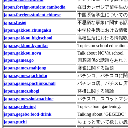
japan.foreign-student.cambodia
在日カンボジア留学生の
japan.foreign-student.chinese
中国系留学生についての
japan.fusigi
不思議な事象に関する話
japan.gakkou.chuugaku
中学校生活における情報
japan.gakkou.highschool
高校生活における情報収
japan.gakkou.kyouiku
Topics on school education.
japan.gakkou.nova
Talk about NOVA school.
japan.games.go
囲碁関係の話題をあれこ
japan.games.mahjong
麻雀に関する話題
japan.games.pachinko
パチンコ、パチスロに関
japan.games.pachinko.hall
パチンコ店、パチスロ店
japan.games.shogi
将棋に関する議論
japan.games.slot-machine
パチスロ、スロットマシ
japan.gardening
Topics about gardening.
japan.gegebo.food-drink
Talking about "GEGEBO" f
japan.guchi
ちょっと聞いて欲しい愚