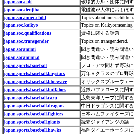
japan.soc.cult
破壊的カルト団体に関す
japan.soc.denjiha
電磁波が人体におよぼす
japan.soc.inner-child
Topics about inner-children.
japan.soc.kaikyo
Topics on Kaikyo(meaning is
japan.soc.qualifications
資格に関する話題
japan.soc.transgender
Topics on transgendered.
japan.soramimi
聞き間違い・読み間違い
japan.soramimi.d
聞き間違い・読み間違い
japan.sports.baseball
プロ・アマ問わず野球に
japan.sports.baseball.baystars
万年Ｂクラスのプロ野球
japan.sports.baseball.bluewave
オリックスブルーウェー
japan.sports.baseball.buffaloes
近鉄バファローズに関す
japan.sports.baseball.carp
広島東洋カープに関する
japan.sports.baseball.dragons
中日ドラゴンズに関する
japan.sports.baseball.fighters
日本ハムファイターズに
japan.sports.baseball.giants
読売ジャイアンツの話
japan.sports.baseball.hawks
福岡ダイエーホークスに