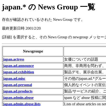
japan.* の News Group 一覧
存在が確認されている/された News Group です。
最終更新日時 2001/2/20
[詳細] を選択すると、その News Group の newgroup 
Newsgroupe
japan.actress
女優についての話題
japan.ad.announce
商用、非商用を問わず、
japan.ad.exhibition
製品デモ、展示会出展、
japan.ad.misc
その他のjapan.ad.
japan.ad.personal
個人的なイベントの宣伝
japan.ad.products
製品/サービスの紹介、
japan.admin.abuse
spam など abuse 投稿
japan.admin.abuse.lists
Lists of abuse articles on n