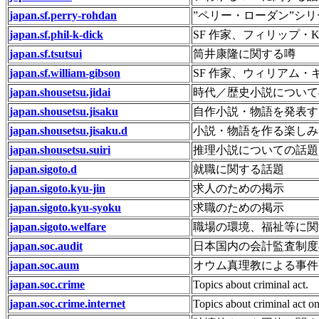
japan.sf.perry-rohdan
”ペリー・ローダン”シ
japan.sf.phil-k-dick
SF 作家、フィリップ
japan.sf.tsutsui
筒井康隆に関する噂
japan.sf.william-gibson
SF 作家、ウィリアム
japan.shousetsu.jidai
時代／歴史小説について
japan.shousetsu.jisaku
自作小説・物語を発表す
japan.shousetsu.jisaku.d
小説・物語を作る楽しみ
japan.shousetsu.suiri
推理小説についての話題
japan.sigoto.d
就職に関する話題
japan.sigoto.kyu-jin
求人のための掲示
japan.sigoto.kyu-syoku
求職のための掲示
japan.sigoto.welfare
職場の環境、福祉等に関
japan.soc.audit
日本国内の会計監査制度
japan.soc.aum
オウム真理教による事件
japan.soc.crime
Topics about criminal act.
japan.soc.crime.internet
Topics about criminal act on