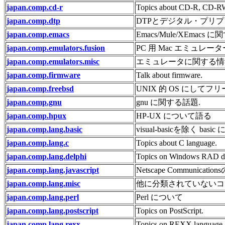
japan.comp.cd-r
Topics about CD-R, CD-R
japan.comp.dtp
DTPとデジタル・プリ
japan.comp.emacs
Emacs/Mule/XEmacs 
japan.comp.emulators.fusion
PC 用 Mac エミュレー
japan.comp.emulators.misc
エミュレータに関する情
japan.comp.firmware
Talk about firmware.
japan.comp.freebsd
UNIX 的 OS にしてフ
japan.comp.gnu
gnu に関する話題.
japan.comp.hpux
HP-UX について語る
japan.comp.lang.basic
visual-basicを除く ba
japan.comp.lang.c
Topics about C language.
japan.comp.lang.delphi
Topics on Windows RAD de
japan.comp.lang.javascript
Netscape Communic
japan.comp.lang.misc
他に分類されていないコ
japan.comp.lang.perl
Perl について
japan.comp.lang.postscript
Topics on PostScript.
japan.comp.lang.rexx
Topics on REXX language.