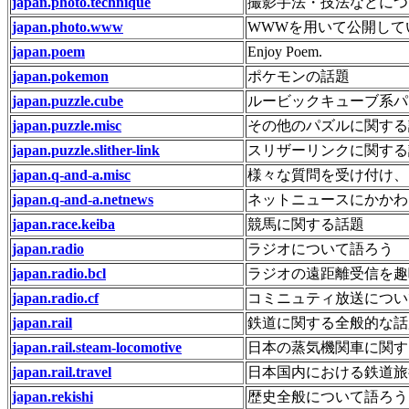
japan.photo.technique
撮影手法・技法などにつ
japan.photo.www
WWWを用いて公開して
japan.poem
Enjoy Poem.
japan.pokemon
ポケモンの話題
japan.puzzle.cube
ルービックキューブ系パ
japan.puzzle.misc
その他のパズルに関する
japan.puzzle.slither-link
スリザーリンクに関する
japan.q-and-a.misc
様々な質問を受け付け、
japan.q-and-a.netnews
ネットニュースにかかわ
japan.race.keiba
競馬に関する話題
japan.radio
ラジオについて語ろう
japan.radio.bcl
ラジオの遠距離受信を趣
japan.radio.cf
コミニュティ放送につい
japan.rail
鉄道に関する全般的な話
japan.rail.steam-locomotive
日本の蒸気機関車に関す
japan.rail.travel
日本国内における鉄道旅
japan.rekishi
歴史全般について語ろう