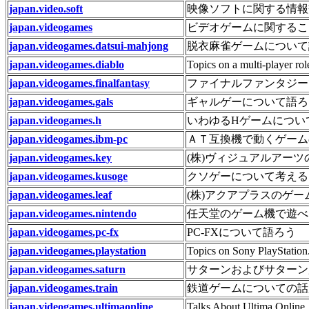
japan.video.soft
映像ソフトに関する情報
japan.videogames
ビデオゲームに関するこ
japan.videogames.datsui-mahjong
脱衣麻雀ゲームについて
japan.videogames.diablo
Topics on a multi-player ro
japan.videogames.finalfantasy
ファイナルファンタジー
japan.videogames.gals
ギャルゲーについて語ろ
japan.videogames.h
いわゆるHゲームについ
japan.videogames.ibm-pc
ＡＴ互換機で動くゲーム
japan.videogames.key
(株)ヴィジュアルアーツ
japan.videogames.kusoge
クソゲーについて考える
japan.videogames.leaf
(株)アクアプラスのゲーム
japan.videogames.nintendo
任天堂のゲーム機で遊べ
japan.videogames.pc-fx
PC-FXについて語ろう
japan.videogames.playstation
Topics on Sony PlayStation
japan.videogames.saturn
サターンおよびサターン
japan.videogames.train
鉄道ゲームについての話
japan.videogames.ultimaonline
Talks About Ultima Online.