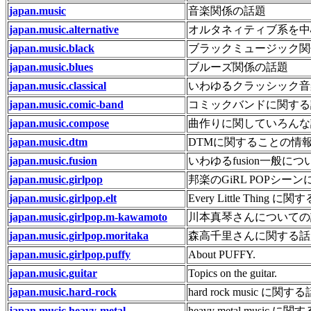
japan.music
音楽関係の話題
japan.music.alternative
オルタネィティブ系を中心
japan.music.black
ブラックミュージック関
japan.music.blues
ブルーズ関係の話題
japan.music.classical
いわゆるクラッシック音
japan.music.comic-band
コミックバンドに関する
japan.music.compose
曲作りに関していろんな
japan.music.dtm
DTMに関することの情
japan.music.fusion
いわゆるfusion一般に
japan.music.girlpop
邦楽のGiRL POPシ
japan.music.girlpop.elt
Every Little Thing に
japan.music.girlpop.m-kawamoto
川本真琴さんについての
japan.music.girlpop.moritaka
森高千里さんに関する話
japan.music.girlpop.puffy
About PUFFY.
japan.music.guitar
Topics on the guitar.
japan.music.hard-rock
hard rock music に関す
japan.music.heavy-metal
heavy metal music に