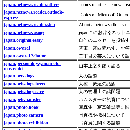
japan.netnews.reader.others
Topics on other netnews rea
japan.netnews.reader.outlook-
Topics on Microsoft Outloo
express
japan.netnews.reader.slrn
About a netnews client slrn.
japan.netnews.usage
japan.* におけるネ
japan.original.essay
自作のエッセーを投稿す
japan.owarai
関東、関西問わず、お笑
japan.owarai.2chome
二丁目の芸人について語
japan.personality.yamamoto-
山本正之を熱く語る
masayuki
japan.pets.dogs
犬の話題
japan.pets.dogs.breed
犬種、繁殖の話題
japan.pets.dogs.care
犬の管理上の諸問題
japan.pets.hamster
ハムスターの飼育につい
japan.photo.book
写真集、写真雑誌等に関
japan.photo.camera
写真機や機材について
japan.photo.exhibition
写真展に関する話題