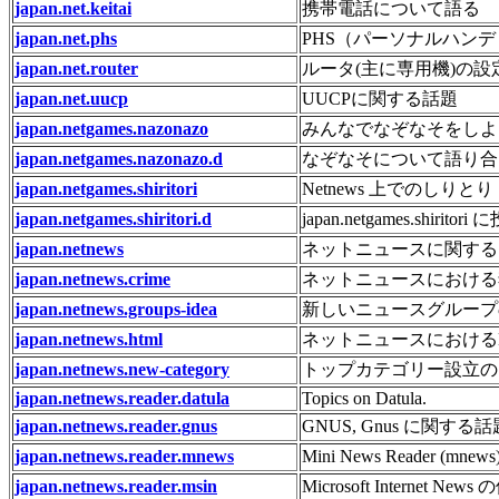
japan.net.keitai
携帯電話について語る
japan.net.phs
PHS（パーソナルハン
japan.net.router
ルータ(主に専用機)の
japan.net.uucp
UUCPに関する話題
japan.netgames.nazonazo
みんなでなぞなそをしよ
japan.netgames.nazonazo.d
なぞなそについて語り合
japan.netgames.shiritori
Netnews 上でのしりとり
japan.netgames.shiritori.d
japan.netgames.shi
japan.netnews
ネットニュースに関する
japan.netnews.crime
ネットニュースにおける
japan.netnews.groups-idea
新しいニュースグループ
japan.netnews.html
ネットニュースにおける
japan.netnews.new-category
トップカテゴリー設立の
japan.netnews.reader.datula
Topics on Datula.
japan.netnews.reader.gnus
GNUS, Gnus に関する話
japan.netnews.reader.mnews
Mini News Reader (m
japan.netnews.reader.msin
Microsoft Internet 