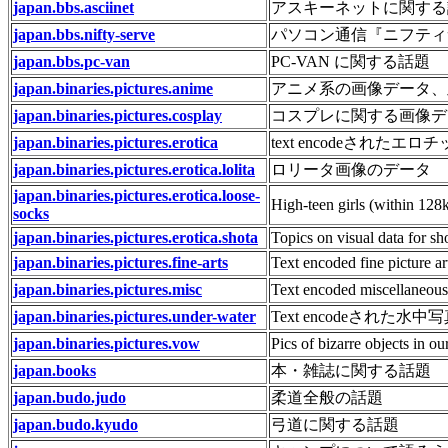
japan.bbs.asciinet
アスキーネットに関する
japan.bbs.nifty-serve
パソコン通信『ニフティ
japan.bbs.pc-van
PC-VAN に関する話題
japan.binaries.pictures.anime
アニメ系の画像データ、
japan.binaries.pictures.cosplay
コスプレに関する画像デ
japan.binaries.pictures.erotica
text encodeされたエロチッ
japan.binaries.pictures.erotica.lolita
ロリータ画像のデータ
japan.binaries.pictures.erotica.loose-
High-teen girls (within 128k
socks
japan.binaries.pictures.erotica.shota
Topics on visual data for sho
japan.binaries.pictures.fine-arts
Text encoded fine pictu
japan.binaries.pictures.misc
Text encoded miscellane
japan.binaries.pictures.under-water
Text encodeされた水中写
japan.binaries.pictures.vow
Pics of bizarre objects in our
japan.books
本・雑誌に関する話題
japan.budo.judo
柔道全般の話題
japan.budo.kyudo
弓道に関する話題