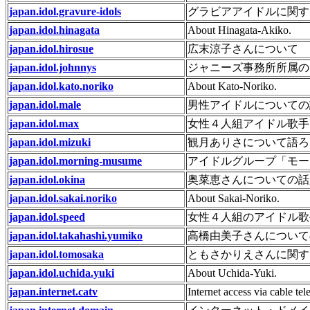
japan.idol.gravure-idols
グラビアアイドルに関す
japan.idol.hinagata
About Hinagata-Akiko.
japan.idol.hirosue
広末涼子さんについて
japan.idol.johnnys
ジャニーズ事務所所属の
japan.idol.kato.noriko
About Kato-Noriko.
japan.idol.male
男性アイドルについての
japan.idol.max
女性４人組アイドル歌手
japan.idol.mizuki
観月ありさについて語ろ
japan.idol.morning-musume
アイドルグループ「モー
japan.idol.okina
奥菜恵さんについての話
japan.idol.sakai.noriko
About Sakai-Noriko.
japan.idol.speed
女性４人組のアイドル歌
japan.idol.takahashi.yumiko
高橋由美子さんについて
japan.idol.tomosaka
ともさかりえさんに関す
japan.idol.uchida.yuki
About Uchida-Yuki.
japan.internet.catv
Internet access via cable te