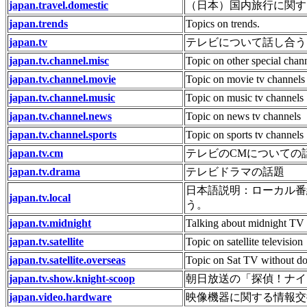
japan.travel.domestic
（日本）国内旅行に関す
japan.trends
Topics on trends.
japan.tv
テレビについて話し合う
japan.tv.channel.misc
Topic on other special chan
japan.tv.channel.movie
Topic on movie tv channels
japan.tv.channel.music
Topic on music tv channels
japan.tv.channel.news
Topic on news tv channels
japan.tv.channel.sports
Topic on sports tv channels
japan.tv.cm
テレビのCMについての
japan.tv.drama
テレビドラマの話題
日本語説明：ローカル番
japan.tv.local
う。
japan.tv.midnight
Talking about midnight TV
japan.tv.satellite
Topic on satellite television
japan.tv.satellite.overseas
Topic on Sat TV without do
japan.tv.show.knight-scoop
朝日放送の「探偵！ナイ
japan.video.hardware
映像機器に関する情報交