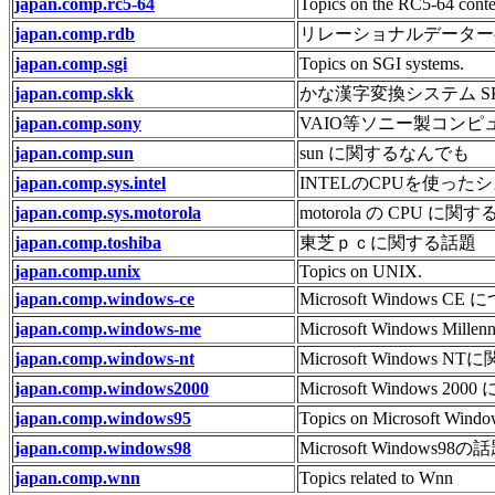
japan.comp.rc5-64
Topics on the RC5-64 conte
japan.comp.rdb
リレーショナルデーター
japan.comp.sgi
Topics on SGI systems.
japan.comp.skk
かな漢字変換システム S
japan.comp.sony
VAIO等ソニー製コン
japan.comp.sun
sun に関するなんでも
japan.comp.sys.intel
INTELのCPUを使っ
japan.comp.sys.motorola
motorola の CPU に
japan.comp.toshiba
東芝ｐｃに関する話題
japan.comp.unix
Topics on UNIX.
japan.comp.windows-ce
Microsoft Windows 
japan.comp.windows-me
Microsoft Windows Mil
japan.comp.windows-nt
Microsoft Windows 
japan.comp.windows2000
Microsoft Windows 2
japan.comp.windows95
Topics on Microsoft Wind
japan.comp.windows98
Microsoft Windows98の
japan.comp.wnn
Topics related to Wnn