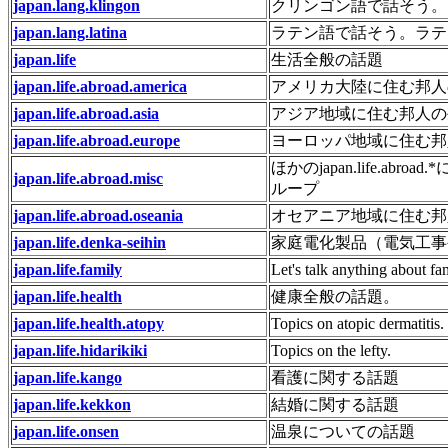
japan.lang.klingon
クリンゴン語で話そう。
japan.lang.latina
ラテン語で話そう。ラテ
japan.life
生活全般の話題
japan.life.abroad.america
アメリカ大陸に住む邦人
japan.life.abroad.asia
アジア地域に住む邦人の
japan.life.abroad.europe
ヨーロッパ地域に住む邦
ほかのjapan.life.
japan.life.abroad.misc
ループ
japan.life.abroad.oseania
オセアニア地域に住む邦
japan.life.denka-seihin
家庭電化製品（電気工事
japan.life.family
Let's talk anything about fa
japan.life.health
健康全般の話題。
japan.life.health.atopy
Topics on atopic dermatitis.
japan.life.hidarikiki
Topics on the lefty.
japan.life.kango
看護に関する話題
japan.life.kekkon
結婚に関する話題
japan.life.onsen
温泉についての話題