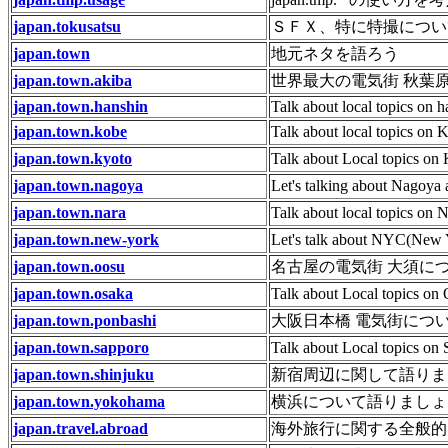
japan.tokusatsu
ＳＦＸ、特に特撮につい
japan.town
地元ネタを語ろう
japan.town.akiba
世界最大の電気街 秋葉
japan.town.hanshin
Talk about local topics on h
japan.town.kobe
Talk about local topics on 
japan.town.kyoto
Talk about Local topics on 
japan.town.nagoya
Let's talking about Nagoya
japan.town.nara
Talk about local topics on N
japan.town.new-york
Let's talk about NYC(New Y
japan.town.oosu
名古屋の電気街 大須に
japan.town.osaka
Talk about Local topics on 
japan.town.ponbashi
大阪日本橋 電気街につ
japan.town.sapporo
Talk about Local topics on 
japan.town.shinjuku
新宿周辺に関して語りま
japan.town.yokohama
横浜について語りましょ
japan.travel.abroad
海外旅行に関する全般的