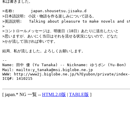
私は書きました。

>名称:       japan.shousetsu.jisaku.d

>日本語説明: 小説・物語を作る楽しみについて語る。

>英語説明:   Talking about pleasure to make novels and st
>

>コントロールメッセージは、明後日（18日）あたりに送出したいと

>思いますが、あいにく当日はそれを流せる状況にないので、どなた

>かが流して頂ければ幸いです。

結局、私が流しました。よろしくお願いします。

-- 

Name: 田中 優 (Yu Tanaka) -- Nickname: ゆうボン (Yu-Bon)

Mail: mailto:y_tanaka@msi.biglobe.ne.jp

WWW: http://www2j.biglobe.ne.jp/%7Eyubon/private/index-
ICQ#: 1410215

[ japan.* NG 一覧 --
HTML2.0版
|
TABLE版
]