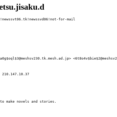
tsu.jisaku.d
!newssvt06.tk!newssvd06!not-for-mail

a0g$oql$3@meshsv230.tk.mesh.ad.jp> <6t8o4v$bie$2@meshsv2
 210.147.10.37
