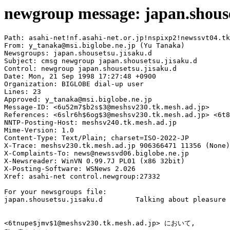
newgroup message: japan.shouse
Path: asahi-net!nf.asahi-net.or.jp!nspixp2!newssvt04.tk
From: y_tanaka@msi.biglobe.ne.jp (Yu Tanaka)

Newsgroups: japan.shousetsu.jisaku.d

Subject: cmsg newgroup japan.shousetsu.jisaku.d

Control: newgroup japan.shousetsu.jisaku.d

Date: Mon, 21 Sep 1998 17:27:48 +0900

Organization: BIGLOBE dial-up user

Lines: 23

Approved: y_tanaka@msi.biglobe.ne.jp

Message-ID: <6u52m7$b2s$3@meshsv230.tk.mesh.ad.jp>

References: <6slr6h$6og$3@meshsv230.tk.mesh.ad.jp> <6t8
NNTP-Posting-Host: meshsv240.tk.mesh.ad.jp

Mime-Version: 1.0

Content-Type: Text/Plain; charset=ISO-2022-JP

X-Trace: meshsv230.tk.mesh.ad.jp 906366471 11356 (None)
X-Complaints-To: news@newssvd06.biglobe.ne.jp

X-Newsreader: WinVN 0.99.7J PL01 (x86 32bit)

X-Posting-Software: WSNews 2.026

Xref: asahi-net control.newgroup:27332

For your newsgroups file:

japan.shousetsu.jisaku.d	Talking about pleasure to make novels and stories.

<6tnupe$jmv$1@meshsv230.tk.mesh.ad.jp> において,
