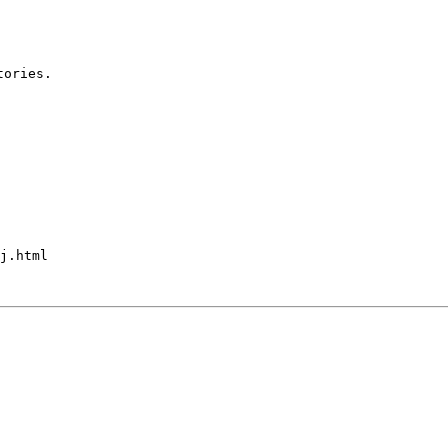
ories.

j.html
