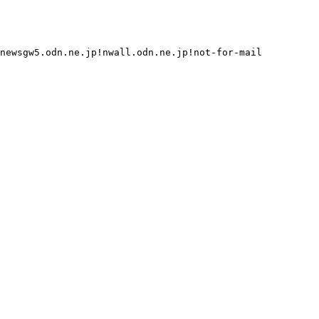
newsgw5.odn.ne.jp!nwall.odn.ne.jp!not-for-mail
