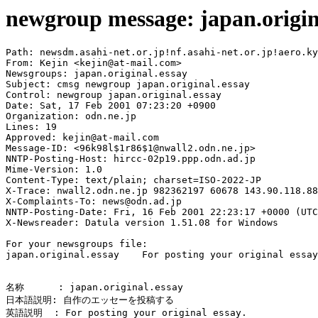
newgroup message: japan.origin
Path: newsdm.asahi-net.or.jp!nf.asahi-net.or.jp!aero.ky
From: Kejin <kejin@at-mail.com>

Newsgroups: japan.original.essay

Subject: cmsg newgroup japan.original.essay

Control: newgroup japan.original.essay

Date: Sat, 17 Feb 2001 07:23:20 +0900

Organization: odn.ne.jp

Lines: 19

Approved: kejin@at-mail.com

Message-ID: <96k98l$1r86$1@nwall2.odn.ne.jp>

NNTP-Posting-Host: hircc-02p19.ppp.odn.ad.jp

Mime-Version: 1.0

Content-Type: text/plain; charset=ISO-2022-JP

X-Trace: nwall2.odn.ne.jp 982362197 60678 143.90.118.88
X-Complaints-To: news@odn.ad.jp

NNTP-Posting-Date: Fri, 16 Feb 2001 22:23:17 +0000 (UTC
X-Newsreader: Datula version 1.51.08 for Windows

For your newsgroups file:

japan.original.essay	For posting your original essay.

名称      : japan.original.essay

日本語説明: 自作のエッセーを投稿する

英語説明  : For posting your original essay.
