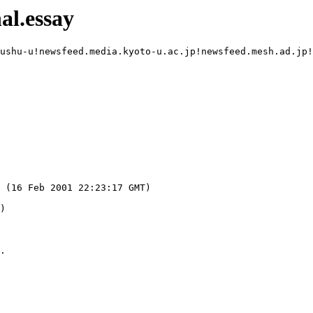
al.essay
ushu-u!newsfeed.media.kyoto-u.ac.jp!newsfeed.mesh.ad.jp!
 (16 Feb 2001 22:23:17 GMT)

)
