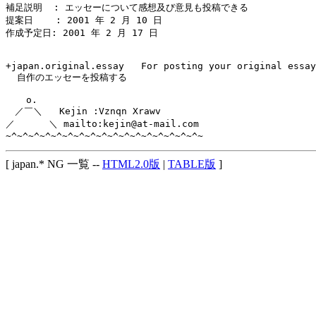
補足説明  : エッセーについて感想及び意見も投稿できる

提案日    : 2001 年 2 月 10 日

作成予定日: 2001 年 2 月 17 日

+japan.original.essay	For posting your original essay.

  自作のエッセーを投稿する

　  o.

　／￣＼   Kejin :Vznqn Xrawv

／      ＼ mailto:kejin@at-mail.com

[ japan.* NG 一覧 --
HTML2.0版
|
TABLE版
]