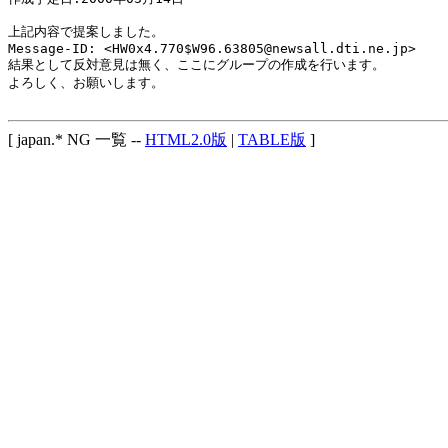
上記内容で提案しました。

Message-ID: <HW0x4.770$W96.63805@newsall.dti.ne.jp>

結果として反対意見は無く、ここにグループの作成を行います。

よろしく、お願いします。

[ japan.* NG 一覧 --
HTML2.0版
|
TABLE版
]