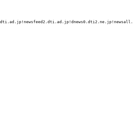
dti.ad.jp!newsfeed2.dti.ad.jp!dnews0.dti2.ne.jp!newsall.