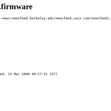
.firmware
-news!newsfeed.berkeley.edu!newsfeed.cwix.com!newsfeed1.
ed, 15 Mar 2000 09:57:51 JST)
