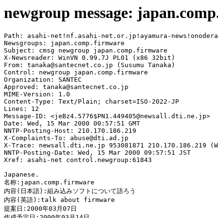
newgroup message: japan.comp
Path: asahi-net!nf.asahi-net.or.jp!ayamura-news!onodera
Newsgroups: japan.comp.firmware

Subject: cmsg newgroup japan.comp.firmware

X-Newsreader: WinVN 0.99.7J PL01 (x86 32bit)

From: tanaka@santecnet.co.jp (Susumu Tanaka)

Control: newgroup japan.comp.firmware

Organization: SANTEC

Approved: tanaka@santecnet.co.jp

MIME-Version: 1.0

Content-Type: Text/Plain; charset=ISO-2022-JP

Lines: 12

Message-ID: <jeBz4.5776$PN1.449405@newsall.dti.ne.jp>

Date: Wed, 15 Mar 2000 00:57:51 GMT

NNTP-Posting-Host: 210.170.186.219

X-Complaints-To: abuse@dti.ad.jp

X-Trace: newsall.dti.ne.jp 953081871 210.170.186.219 (W
NNTP-Posting-Date: Wed, 15 Mar 2000 09:57:51 JST

Xref: asahi-net control.newgroup:61843

Japanese.

名称:japan.comp.firmware

内容(日本語):組み込みソフトについて語ろう

内容(英語):talk about firmware

提案日:2000年03月07日

作成予定日:2000年03月14日
