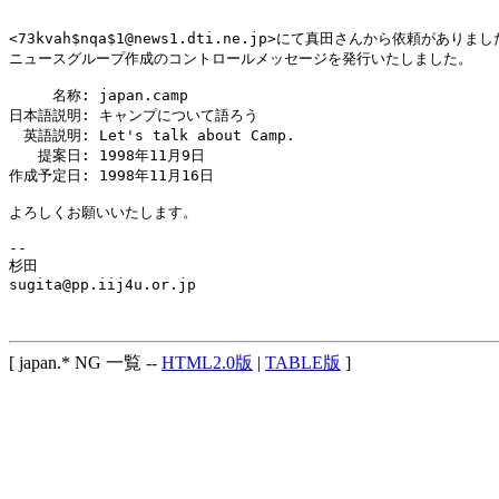
<73kvah$nqa$1@news1.dti.ne.jp>にて真田さんから依頼がありまし
ニュースグループ作成のコントロールメッセージを発行いたしました。

　　　名称: japan.camp

日本語説明: キャンプについて語ろう

　英語説明: Let's talk about Camp.

　　提案日: 1998年11月9日

作成予定日: 1998年11月16日

よろしくお願いいたします。

-- 

杉田

sugita@pp.iij4u.or.jp

[ japan.* NG 一覧 --
HTML2.0版
|
TABLE版
]