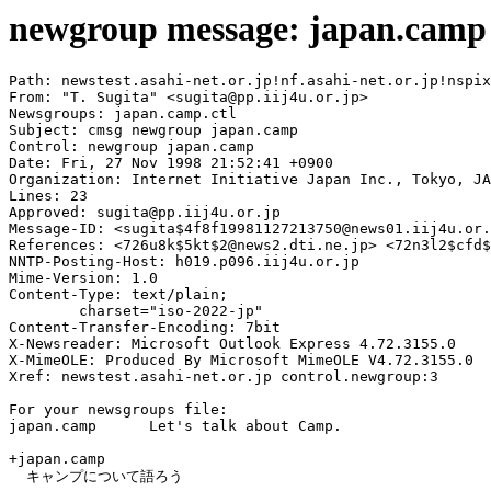
newgroup message: japan.camp
Path: newstest.asahi-net.or.jp!nf.asahi-net.or.jp!nspix
From: "T. Sugita" <sugita@pp.iij4u.or.jp>

Newsgroups: japan.camp.ctl

Subject: cmsg newgroup japan.camp

Control: newgroup japan.camp

Date: Fri, 27 Nov 1998 21:52:41 +0900

Organization: Internet Initiative Japan Inc., Tokyo, JA
Lines: 23

Approved: sugita@pp.iij4u.or.jp

Message-ID: <sugita$4f8f19981127213750@news01.iij4u.or.
References: <726u8k$5kt$2@news2.dti.ne.jp> <72n3l2$cfd$
NNTP-Posting-Host: h019.p096.iij4u.or.jp

Mime-Version: 1.0

Content-Type: text/plain;

	charset="iso-2022-jp"

Content-Transfer-Encoding: 7bit

X-Newsreader: Microsoft Outlook Express 4.72.3155.0

X-MimeOLE: Produced By Microsoft MimeOLE V4.72.3155.0

Xref: newstest.asahi-net.or.jp control.newgroup:3

For your newsgroups file:

japan.camp	Let's talk about Camp.

+japan.camp

  キャンプについて語ろう
