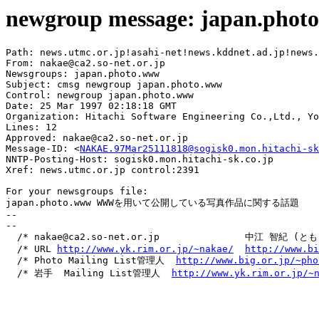
newgroup message: japan.phot
Path: news.utmc.or.jp!asahi-net!news.kddnet.ad.jp!news.
From: nakae@ca2.so-net.or.jp

Newsgroups: japan.photo.www

Subject: cmsg newgroup japan.photo.www

Control: newgroup japan.photo.www

Date: 25 Mar 1997 02:18:18 GMT

Organization: Hitachi Software Engineering Co.,Ltd., Yo
Lines: 12

Approved: nakae@ca2.so-net.or.jp

Message-ID: <
NAKAE.97Mar25111818@sogisk0.mon.hitachi-sk
NNTP-Posting-Host: sogisk0.mon.hitachi-sk.co.jp

Xref: news.utmc.or.jp control:2391

For your newsgroups file:

japan.photo.www WWWを用いて公開している写真作品に関する話題

--

-- 

  /* nakae@ca2.so-net.or.jp               中江 智紀 (ともき
  /* URL 
http://www.yk.rim.or.jp/~nakae/
http://www.bi
  /* Photo Mailing List管理人  
http://www.big.or.jp/~pho
  /* 岩手  Mailing List管理人  
http://www.yk.rim.or.jp/~