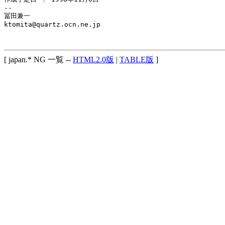
-- 

冨田兼一

ktomita@quartz.ocn.ne.jp

[ japan.* NG 一覧 --
HTML2.0版
|
TABLE版
]