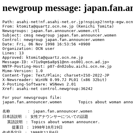
newgroup message: japan.fan.
Path: asahi-net!nf.asahi-net.or.jp!nspixp2!nntp-egw.ocn
From: ktomita@quartz.ocn.ne.jp (Kenichi Tomita)

Newsgroups: japan.fan.announcer.women.ctl

Subject: cmsg newgroup japan.fan.announcer.women

Control: newgroup japan.fan.announcer.women

Date: Fri, 06 Nov 1998 16:53:56 +0900

Organization: OCN user

Lines: 13

Approved: ktomita@quartz.ocn.ne.jp

Message-ID: <71u9qm$a8p$1@nn-os001.ocn.ad.jp>

NNTP-Posting-Host: p07-dn02obu.aichi.ocn.ne.jp

Mime-Version: 1.0

Content-Type: Text/Plain; charset=ISO-2022-JP

X-Newsreader: WinVN 0.99.7J PL01 (x86 32bit)

X-Posting-Software: WSNews 2.01

Xref: asahi-net control.newgroup:36242

For your newsgroups file:

japan.fan.announcer.women	Topics about woman announcer.

名称       ： japan.fan.announcer.women

日本語説明 ： 女性アナウンサーについての話題

  英語説明 ： Topics about woman announcer.

    提案日 ： 1998年10月19日

作成予定日 ： 1998年11月6日
