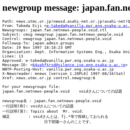
newgroup message: japan.fan.n
Path: news.utmc.or.jp!newsd.asahi-net.or.jp!asahi-net!Q
From: Takeda Eiji <
e-takeda@vanilla.pwr.eng.osaka-u.ac.
Newsgroups: japan.fan.netnews-people.void.ctl

Subject: cmsg newgroup japan.fan.netnews-people.void

Control: newgroup japan.fan.netnews-people.void

Followup-To: japan.admin.groups

Date: 19 Nov 1997 18:18:23 GMT

Organization: Dept. Information Systems Eng., Osaka Uni
Lines: 13

Approved: e-takeda@vanilla.pwr.eng.osaka-u.ac.jp

Message-ID: <
64vahf$rsd@silence.ise.eng.osaka-u.ac.jp
>

NNTP-Posting-Host: vanilla.pwr.eng.osaka-u.ac.jp

X-Newsreader: mnews [version 1.20PL6] 1997-08/16(Sat)

Xref: news.utmc.or.jp control.newgroup:8

For your newsgroups file:

japan.fan.netnews-people.void    voidさんについての話題

newsgroup名 : japan.fan.netnews-people.void

一行説明(和): voidさんについての話題

一行説明(英): Topics about  Mr. void.

補足        : voidさんとは、fj.*等で投稿しておられる

                  日下部陽一さんのことです。
