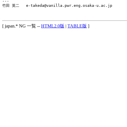
---

竹田 英二   e-takeda@vanilla.pwr.eng.osaka-u.ac.jp

[ japan.* NG 一覧 --
HTML2.0版
|
TABLE版
]