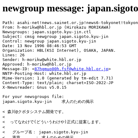
newgroup message: japan.sigoto
Path: asahi-net!news.sainet.or.jp!news6-tokyonet!tokyon
From: h-morikw@hbl.or.jp (Hirokazu MORIKAWA)

Newsgroups: japan.sigoto.kyu-jin.ctl

Subject: cmsg newgroup japan.sigoto.kyu-jin

Control: newgroup japan.sigoto.kyu-jin

Date: 13 Nov 1996 08:46:53 GMT

Organization: HBL(KSI Internet), OSAKA, JAPAN.

Lines: 26

Sender: h-morikw@white.hbl.or.jp

Approved: h-morikw@hbl.or.jp

Message-ID: <
87hgmuo00h.fsf@white.hbl.or.jp
>

NNTP-Posting-Host: white.hbl.or.jp

Mime-Version: 1.0 (generated by tm-edit 7.71)

Content-Type: text/plain; charset=ISO-2022-JP

X-Newsreader: Gnus v5.0.15

For your newsgroups file:

japan.sigoto.kyu-jin	求人のための掲示

< 森川@クボタシステム開発です。

< 

<  ってなわけで(どういうわけや)正式に提案します。

< 

<   グループ名： japan.sigoto.kyu-jin

<   憲章      ： 求人のための掲示
