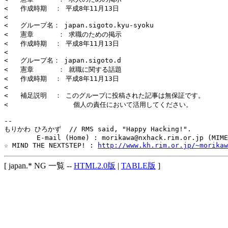
<   作成時期  ： 平成8年11月13日

< 

<   グループ名： japan.sigoto.kyu-syoku

<   憲章      ： 求職のための掲示

<   作成時期  ： 平成8年11月13日

< 

<   グループ名： japan.sigoto.d

<   憲章      ： 就職に関する話題

<   作成時期  ： 平成8年11月13日

< 

<   補足説明  ： このグループに投稿された記事は無保証です。

<                個人の責任において活用してください。

-- 

もりかわ ひろかず  // RMS said, "Happy Hacking!".

        E-mail (Home) : morikawa@nxhack.rim.or.jp (MIME
☆ MIND THE NEXTSTEP! : 
http://www.kh.rim.or.jp/~morikaw
[ japan.* NG 一覧 --
HTML2.0版
|
TABLE版
]