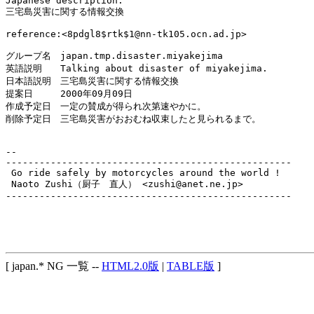
Japanese description:

三宅島災害に関する情報交換

reference:<8pdgl8$rtk$1@nn-tk105.ocn.ad.jp>

グループ名　japan.tmp.disaster.miyakejima

英語説明　　Talking about disaster of miyakejima.

日本語説明　三宅島災害に関する情報交換

提案日　　　2000年09月09日

作成予定日　一定の賛成が得られ次第速やかに。

削除予定日　三宅島災害がおおむね収束したと見られるまで。

--

---------------------------------------------------

 Go ride safely by motorcycles around the world !

 Naoto Zushi（厨子　直人） <zushi@anet.ne.jp>

---------------------------------------------------

[ japan.* NG 一覧 --
HTML2.0版
|
TABLE版
]