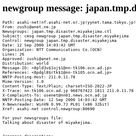
newgroup message: japan.tmp.d
Path: asahi-net!nf.asahi-net.or.jp!yynet.tama.tokyo.jp!
From: zushi@anet.ne.jp

Newsgroups: japan.tmp.disaster.miyakejima.ctl

Subject: cmsg newgroup japan.tmp.disaster.miyakejima

Control: newgroup japan.tmp.disaster.miyakejima

Date: 12 Sep 2000 14:03:42 GMT

Organization: NTT Communications Co.(OCN)

Lines: 26

Approved: zushi@anet.ne.jp

Distribution: world

Message-ID: <8pld3u$1oj$1@nn-tk106.ocn.ad.jp>

References: <8pdgl8$rtk$1@nn-tk105.ocn.ad.jp>

NNTP-Posting-Host: 211.0.11.78

Mime-Version: 1.0

Content-Type: Text/Plain; charset=ISO-2022-JP

X-Trace: nn-tk106.ocn.ad.jp 968767422 1811 211.0.11.78 
X-Complaints-To: usenet@nn01.news.ocn.ad.jp

NNTP-Posting-Date: 12 Sep 2000 14:03:42 GMT

X-Newsreader: WinVN 0.99.7J PL01 (x86 32bit)

Xref: asahi-net control.newgroup:80690

For your newsgroups file:

Talking about disaster of miyakejima.
