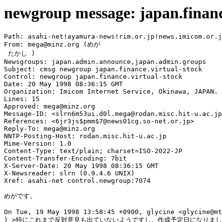
newgroup message: japan.financ
Path: asahi-net!ayamura-news!rim.or.jp!news.imicom.or.j
From: mega@minz.org (めが  

 たかし )

Newsgroups: japan.admin.announce,japan.admin.groups

Subject: cmsg newgroup japan.finance.virtual-stock

Control: newgroup japan.finance.virtual-stock

Date: 20 May 1998 08:36:15 GMT

Organization: Imicom Internet Service, Okinawa, JAPAN.

Lines: 15

Approved: mega@minz.org

Message-ID: <slrn6m53ui.d0l.mega@rodan.misc.hit-u.ac.jp
References: <6jr3js$pmm$7@news01cg.so-net.or.jp>

Reply-To: mega@minz.org

NNTP-Posting-Host: rodan.misc.hit-u.ac.jp

Mime-Version: 1.0

Content-Type: text/plain; charset=ISO-2022-JP

Content-Transfer-Encoding: 7bit

X-Server-Date: 20 May 1998 08:36:15 GMT

X-Newsreader: slrn (0.9.4.6 UNIX)

Xref: asahi-net control.newgroup:7074

めがです。

On Tue, 19 May 1998 13:58:45 +0900, glycine <glycine@mt
) >特にこれまで反対意見も出ていないようですし。作成予定日になりまし