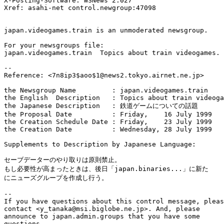
X-Posting-Software: WSNews 2.027

Xref: asahi-net control.newgroup:47098

japan.videogames.train is an unmoderated newsgroup.

For your newsgroups file:

japan.videogames.train	Topics about train videogames.

--

Reference: <7n8ip3$aoo$1@news2.tokyo.airnet.ne.jp>

the Newsgroup Name         : japan.videogames.train

the English  Description   : Topics about train videoga
the Japanese Description   : 鉄道ゲームについての話題

the Proposal Date          : Friday,    16 July 1999

the Creation Schedule Date : Friday,    23 July 1999

the Creation Date          : Wednesday, 28 July 1999

Supplements to Description by Japanese Language:

セーブデーターのやり取りは原則禁止。

もし必要性が高まったときは、後日「japan.binaries...」に新た

にニューズグループを作成し行う。

--

If you have questions about this control message, pleas
contact <y_tanaka@msi.biglobe.ne.jp>. And, please 

announce to japan.admin.groups that you have some 

questions.
