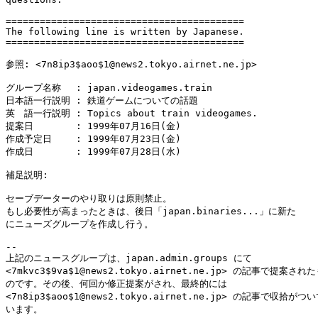
==========================================

The following line is written by Japanese.

==========================================

参照: <7n8ip3$aoo$1@news2.tokyo.airnet.ne.jp>

グループ名称　 : japan.videogames.train

日本語一行説明 : 鉄道ゲームについての話題

英　語一行説明 : Topics about train videogames.

提案日　　　　 : 1999年07月16日(金)

作成予定日　　 : 1999年07月23日(金)

作成日　　　　 : 1999年07月28日(水)

補足説明:

セーブデーターのやり取りは原則禁止。

もし必要性が高まったときは、後日「japan.binaries...」に新た

にニューズグループを作成し行う。

--

上記のニュースグループは、japan.admin.groups にて

<7mkvc3$9va$1@news2.tokyo.airnet.ne.jp> の記事で提案された
のです。その後、何回か修正提案がされ、最終的には

<7n8ip3$aoo$1@news2.tokyo.airnet.ne.jp> の記事で収拾がつい
います。
