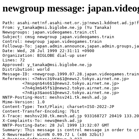
newgroup message: japan.video
Path: asahi-net!nf.asahi-net.or.jp!news1.kddnet.ad.jp!f
From: y_tanaka@msi.biglobe.ne.jp (Yu Tanaka)

Newsgroups: japan.videogames.train.ctl

Subject: cmsg newgroup japan.videogames.train

Control: newgroup japan.videogames.train

Followup-To: japan.admin.announce,japan.admin.groups,ja
Date: Wed, 28 Jul 1999 22:31:11 +0900

Organization: BIGLOBE dial-up user

Lines: 72

Approved: y_tanaka@msi.biglobe.ne.jp

Distribution: world

Message-ID: <newgroup.1999.07.28.japan.videogames.train
References: <7mkvc3$9va$1@news2.tokyo.airnet.ne.jp>

	<7mspqn$4s6$1@news2.tokyo.airnet.ne.jp>

	<7n4q3m$45f$1@news2.tokyo.airnet.ne.jp>

	<7n8ip3$aoo$1@news2.tokyo.airnet.ne.jp>

NNTP-Posting-Host: meshsv241.tk.mesh.ad.jp

Mime-Version: 1.0

Content-Type: Text/Plain; charset=ISO-2022-JP

Content-Transfer-Encoding: 7bit

X-Trace: meshsv230.tk.mesh.ad.jp 933168727 20419 133.20
X-Complaints-To: news@mesh.ad.jp

NNTP-Posting-Date: 28 Jul 1999 13:32:07 GMT

Summary: This message is control message in order to cr
X-Newsreader: WinVN 0.99.7J L (x86 32bit)
