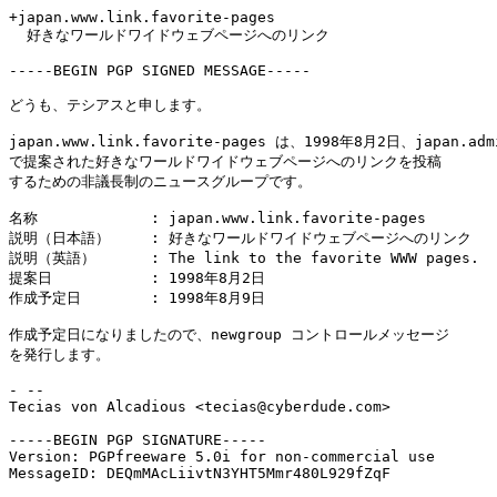
+japan.www.link.favorite-pages

  好きなワールドワイドウェブページへのリンク

-----BEGIN PGP SIGNED MESSAGE-----

どうも、テシアスと申します。

japan.www.link.favorite-pages は、1998年8月2日、japan.admi
で提案された好きなワールドワイドウェブページへのリンクを投稿

するための非議長制のニュースグループです。

名称		: japan.www.link.favorite-pages

説明（日本語）	: 好きなワールドワイドウェブページへのリンク

説明（英語）	: The link to the favorite WWW pages.

提案日		: 1998年8月2日

作成予定日	: 1998年8月9日

作成予定日になりましたので、newgroup コントロールメッセージ

を発行します。

- --

Tecias von Alcadious <tecias@cyberdude.com>

-----BEGIN PGP SIGNATURE-----

Version: PGPfreeware 5.0i for non-commercial use

MessageID: DEQmMAcLiivtN3YHT5Mmr480L929fZqF
