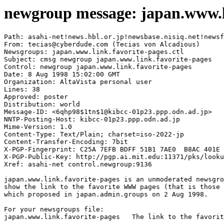
newgroup message: japan.www.l
Path: asahi-net!news.hbl.or.jp!newsbase.nisiq.net!newsf
From: tecias@cyberdude.com (Tecias von Alcadious)

Newsgroups: japan.www.link.favorite-pages.ctl

Subject: cmsg newgroup japan.www.link.favorite-pages

Control: newgroup japan.www.link.favorite-pages

Date: 8 Aug 1998 15:02:00 GMT

Organization: AltaVista personal user

Lines: 38

Approved: poster

Distribution: world

Message-ID: <6qhp98$1tn$1@kibcc-01p23.ppp.odn.ad.jp>

NNTP-Posting-Host: kibcc-01p23.ppp.odn.ad.jp

Mime-Version: 1.0

Content-Type: Text/Plain; charset=iso-2022-jp

Content-Transfer-Encoding: 7bit

X-PGP-Fingerprint: C25A 7EFB BDFF 51B1 7AE0  B8AC 401E 
X-PGP-Public-Key: http://pgp.ai.mit.edu:11371/pks/looku
Xref: asahi-net control.newgroup:9136

japan.www.link.favorite-pages is an unmoderated newsgro
show the link to the favorite WWW pages (that is those 
which proposed in japan.admin.groups on 2 Aug 1998.

For your newsgroups file:

japan.www.link.favorite-pages	The link to the favorite WWW pages.
