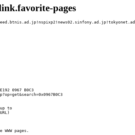
ink.favorite-pages
eed.btnis.ad.jp!nspixp2!news02.sinfony.ad.jp!tokyonet.ad
E192 0967 B0C3

p?op=get&search=0x0967B0C3

up to

URL)
