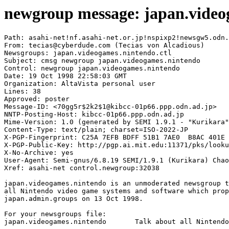
newgroup message: japan.video
Path: asahi-net!nf.asahi-net.or.jp!nspixp2!newsgw5.odn.
From: tecias@cyberdude.com (Tecias von Alcadious)

Newsgroups: japan.videogames.nintendo.ctl

Subject: cmsg newgroup japan.videogames.nintendo

Control: newgroup japan.videogames.nintendo

Date: 19 Oct 1998 22:58:03 GMT

Organization: AltaVista personal user

Lines: 38

Approved: poster

Message-ID: <70gg5r$2k2$1@kibcc-01p66.ppp.odn.ad.jp>

NNTP-Posting-Host: kibcc-01p66.ppp.odn.ad.jp

Mime-Version: 1.0 (generated by SEMI 1.9.1 - "Kurikara"
Content-Type: text/plain; charset=ISO-2022-JP

X-PGP-Fingerprint: C25A 7EFB BDFF 51B1 7AE0  B8AC 401E 
X-PGP-Public-Key: http://pgp.ai.mit.edu:11371/pks/looku
X-No-Archive: yes

User-Agent: Semi-gnus/6.8.19 SEMI/1.9.1 (Kurikara) Chao
Xref: asahi-net control.newgroup:32038

japan.videogames.nintendo is an unmoderated newsgroup t
all Nintendo video game systems and software which prop
japan.admin.groups on 13 Oct 1998.

For your newsgroups file:

japan.videogames.nintendo	Talk about all Nintendo video game systems and software.
