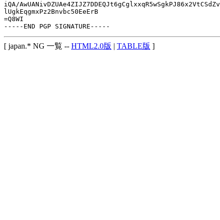
iQA/AwUANivDZUAe4ZIJZ7DDEQJt6gCglxxqR5wSgkPJ86x2VtCSdZv
lUgkEqgmxPz2Bnvbc50EeErB

=Q8WI

[ japan.* NG 一覧 --
HTML2.0版
|
TABLE版
]