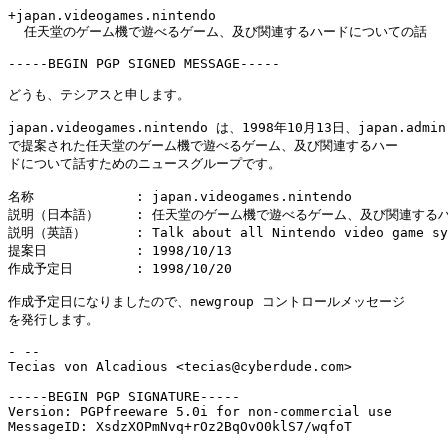
+japan.videogames.nintendo

  任天堂のゲーム機で遊べるゲーム、及び関連するハードについての話

-----BEGIN PGP SIGNED MESSAGE-----

どうも、テシアスと申します。

japan.videogames.nintendo は、1998年10月13日、japan.admin.
で提案された任天堂のゲーム機で遊べるゲーム、及び関連するハー

ドについて話すためのニュースグループです。

名称		: japan.videogames.nintendo

説明（日本語）	: 任天堂のゲーム機で遊べるゲーム、及び関連するハードについての話

説明（英語）	: Talk about all Nintendo video game systems and software

提案日		: 1998/10/13

作成予定日	: 1998/10/20

作成予定日になりましたので、newgroup コントロールメッセージ

を発行します。

- --

Tecias von Alcadious <tecias@cyberdude.com>

-----BEGIN PGP SIGNATURE-----

Version: PGPfreeware 5.0i for non-commercial use

MessageID: XsdzXOPmNvq+rOz2BqOvO0klS7/wqfoT
