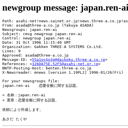
newgroup message: japan.ren-a
Path: asahi-net!news.sainet.or.jp!news.three-a.co.jp!as
From: asada@three-a.co.jp (Takuya ASADA)

Newsgroups: japan.ren-ai

Subject: cmsg newgroup japan.ren-ai

Control: newgroup japan.ren-ai

Date: 31 Oct 1996 11:15:40 GMT

Organization: Gakken THREE-A SYSTEMS Co.Ltd.

Lines: 9

Approved: asada@three-a.co.jp

Message-ID: <
55a1os$o3g@daikoku.three-a.co.jp
>

References: <
326DA75E.52F5@asahi-net.or.jp
>

NNTP-Posting-Host: benten.three-a.co.jp

X-Newsreader: mnews [version 1.19PL2] 1996-01/26(Fri)

For your newsgroups file:

japan.ren-ai	恋愛全般に関する話題。

< 名称：japan.ren-ai

< 憲章：恋愛全般に関する話題。

依頼により作成します。
