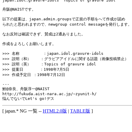
japan.idol.gravure-idols  Topics of gravure idol

舟阪@NAISTです。

以下の提案は、japan.admin.groupsで正規の手順をへて作成が認め

られたと思われますので、newgroup control messageを発行します。

なお反対は確認できず、賛成は2通ありました。

作成をよろしくお願いします。

>>> 名称          ：japan.idol.gravure-idols

>>> 説明（和）    ：グラビアアイドルに関する話題（画像投稿禁止）

>>> 説明（英）    ：Topics of gravure idol

>>> 提案日       ：1998年7月5日

>>> 作成予定日 ：1998年7月12日

---

鮒@奈良、舟阪淳一@NAIST

http://fukuda.aist-nara.ac.jp/~zyunit-h/

[ japan.* NG 一覧 --
HTML2.0版
|
TABLE版
]