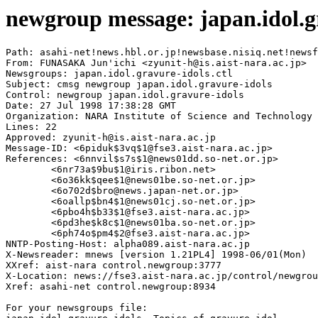
newgroup message: japan.idol.g
Path: asahi-net!news.hbl.or.jp!newsbase.nisiq.net!newsf
From: FUNASAKA Jun'ichi <zyunit-h@is.aist-nara.ac.jp>

Newsgroups: japan.idol.gravure-idols.ctl

Subject: cmsg newgroup japan.idol.gravure-idols

Control: newgroup japan.idol.gravure-idols

Date: 27 Jul 1998 17:38:28 GMT

Organization: NARA Institute of Science and Technology

Lines: 22

Approved: zyunit-h@is.aist-nara.ac.jp

Message-ID: <6piduk$3vq$1@fse3.aist-nara.ac.jp>

References: <6nnvil$s7s$1@news01dd.so-net.or.jp>

	<6nr73a$9bu$1@iris.ribon.net>

	<6o36kk$qee$1@news01be.so-net.or.jp>

	<6o702d$bro@news.japan-net.or.jp>

	<6oallp$bn4$1@news01cj.so-net.or.jp>

	<6pbo4h$b33$1@fse3.aist-nara.ac.jp>

	<6pd3he$k8c$1@news01ba.so-net.or.jp>

	<6ph74o$pm4$2@fse3.aist-nara.ac.jp>

NNTP-Posting-Host: alpha089.aist-nara.ac.jp

X-Newsreader: mnews [version 1.21PL4] 1998-06/01(Mon)

XXref: aist-nara control.newgroup:3777

X-Location: news://fse3.aist-nara.ac.jp/control/newgrou
Xref: asahi-net control.newgroup:8934

For your newsgroups file:
