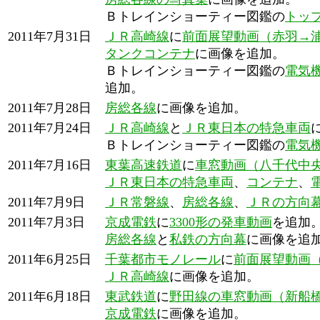
Ｂトレインショーティー図鑑の
トッ
2011年7月31日
ＪＲ高崎線
に
前面展望動画（赤羽→
タンクコンテナ
に画像を追加。
Ｂトレインショーティー図鑑の
電気
追加。
2011年7月28日
房総各線
に画像を追加。
2011年7月24日
ＪＲ高崎線
と
ＪＲ東日本の特急車両
Ｂトレインショーティー図鑑の
電気
2011年7月16日
東葉高速鉄道
に
車窓動画（八千代中
ＪＲ東日本の特急車両
、
コンテナ
、
2011年7月9日
ＪＲ常磐線
、
房総各線
、
ＪＲの方向
2011年7月3日
京成電鉄
に
3300形の発車動画
を追加
房総各線
と
私鉄の方向幕
に画像を追
2011年6月25日
千葉都市モノレール
に
前面展望動画
ＪＲ高崎線
に画像を追加。
2011年6月18日
東武鉄道
に
野田線の車窓動画（新船
京成電鉄
に画像を追加。