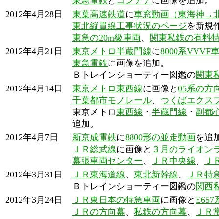
東急電鉄
と
コンテナ
に画像を追加。
2012年4月28日
東葉高速鉄道
に
車窓動画（東海神→
東北縦貫線工事状況のページ
を新規
東急の20m級車両
、
関東私鉄の有料
2012年4月21日
東京メトロ半蔵門線
に
8000系VV
東急電鉄
に画像を追加。
Ｂトレインショーティー図鑑の
関東
2012年4月14日
東京メトロ東西線
に画像と
05系の方
千葉都市モノレール
、
つくばエクス
東京メトロ
東西線
・
半蔵門線
・
副都
追加。
2012年4月7日
新京成電鉄
に
8800形の並走動画
を追
ＪＲ総武線
に画像と
３月のライオン
幕張車両センター
、
ＪＲ中央線
、
Ｊ
2012年3月31日
ＪＲ東海道線
、
東北新幹線
、
ＪＲ特
Ｂトレインショーティー図鑑の
関西
2012年3月24日
ＪＲ東日本の特急車両
に画像と
E6
ＪＲの方向幕
、
私鉄の方向幕
、
ＪＲ