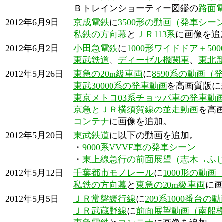
Ｂトレインショーティー図鑑の
路面
2012年6月9日
京成電鉄
に
3500形の動画（発車シー
私鉄の方向幕
と
ＪＲ113系
に画像を追
2012年6月2日
小田急電鉄
に
1000形ワイドドア＋5
東武鉄道
、
ディーゼル機関車
、
東北
2012年5月26日
東急の20m級車両
に
8590系の動画（
東武30000系の発車動画
を高画質版に
東京メトロ03系チョッパ車の発車動
京急とＪＲ横須賀線の並走動画
を高
コンテナ
に画像を追加。
2012年5月20日
東武鉄道
に以下の動画を追加。
・
9000系VVVF車の発車シーン
・
東上線急行の前面展望（志木→ふ
2012年5月12日
千葉都市モノレール
に
1000形の動
私鉄の方向幕
と
東急の20m級車両
に
2012年5月5日
ＪＲ常磐緩行線
に
209系1000番台
ＪＲ武蔵野線
に
前面展望動画（南船