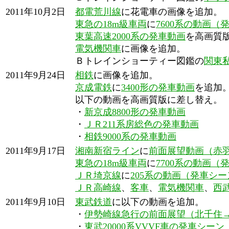
2011年10月2日
都電荒川線
に花電車の画像を追加。
東急の18m級車両
に
7600系の動画（
東葉高速2000系の発車動画
を高画質
電気機関車
に画像を追加。
Ｂトレインショーティー図鑑の
関東
2011年9月24日
相鉄
に画像を追加。
京成電鉄
に
3400形の発車動画
を追加
以下の動画を高画質版に差し替え。
・
新京成8800形の発車動画
・
ＪＲ211系房総色の発車動画
・
相鉄9000系の発車動画
2011年9月17日
湘南新宿ライン
に
前面展望動画（赤
東急の18m級車両
に
7700系の動画（
ＪＲ埼京線
に
205系の動画（発車シー
ＪＲ高崎線
、
客車
、
電気機関車
、
西
2011年9月10日
東武鉄道
に以下の動画を追加。
・
伊勢崎線急行の前面展望（北千住
・
東武20000系VVVF車の発車シーン