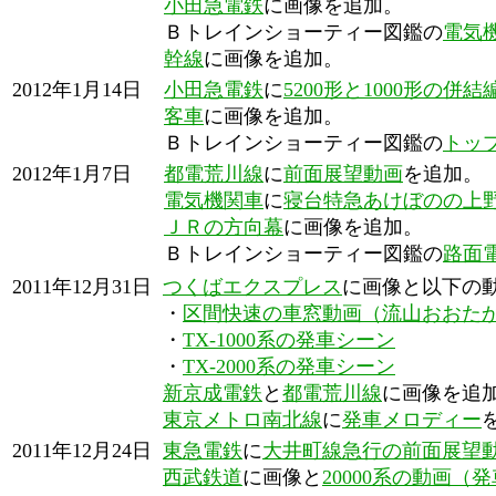
小田急電鉄
に画像を追加。
Ｂトレインショーティー図鑑の
電気
幹線
に画像を追加。
2012年1月14日
小田急電鉄
に
5200形と1000形の併
客車
に画像を追加。
Ｂトレインショーティー図鑑の
トッ
2012年1月7日
都電荒川線
に
前面展望動画
を追加。
電気機関車
に
寝台特急あけぼのの上
ＪＲの方向幕
に画像を追加。
Ｂトレインショーティー図鑑の
路面
2011年12月31日
つくばエクスプレス
に画像と以下の
・
区間快速の車窓動画（流山おおた
・
TX-1000系の発車シーン
・
TX-2000系の発車シーン
新京成電鉄
と
都電荒川線
に画像を追
東京メトロ南北線
に
発車メロディー
2011年12月24日
東急電鉄
に
大井町線急行の前面展望
西武鉄道
に画像と
20000系の動画（