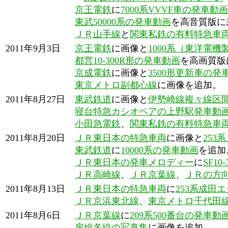
京王電鉄
に
7000系VVVF車の発車動画
東武50000系の発車動画
を高音質版に
ＪＲ山手線
と
関東私鉄の有料特急車
2011年9月3日
京王電鉄
に画像と
1000系（東洋電機
都営10-300R形の発車動画
を高画質版
京成電鉄
に画像と
3500形更新車の発
東京メトロ副都心線
に画像を追加。
2011年8月27日
東武鉄道
に画像と
伊勢崎線複々線区
寝台特急カシオペアの上野駅発車動
小田急電鉄
、
関東私鉄の有料特急車
2011年8月20日
ＪＲ東日本の特急車両
に画像と
253
東武鉄道
に
10000系の発車動画
を追加
ＪＲ東日本の発車メロディー
に
SF10-
ＪＲ高崎線
、
ＪＲ京葉線
、
ＪＲの方
2011年8月13日
ＪＲ東日本の特急車両
に
253系成田
ＪＲ京浜東北線
、
東京メトロ千代田
2011年8月6日
ＪＲ京葉線
に
209系500番台の発車動
房総各線の写真集
に画像を追加。