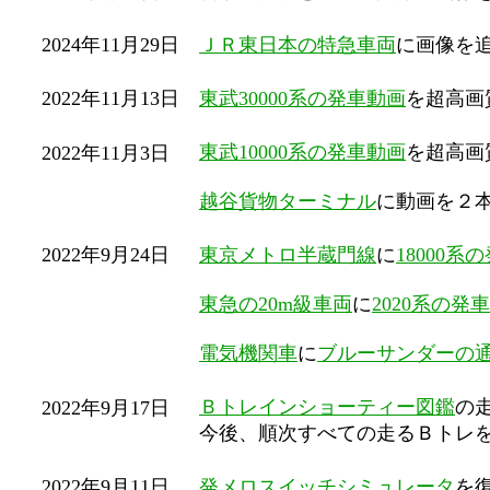
2024年11月29日
ＪＲ東日本の特急車両
に画像を
2022年11月13日
東武30000系の発車動画
を超高画
東武10000系の発車動画
を超高画
2022年11月3日
越谷貨物ターミナル
に動画を２
2022年9月24日
東京メトロ半蔵門線
に
18000系
東急の20m級車両
に
2020系の発
電気機関車
に
ブルーサンダーの
Ｂトレインショーティー図鑑
の
2022年9月17日
今後、順次すべての走るＢトレ
2022年9月11日
発メロスイッチシミュレータ
を