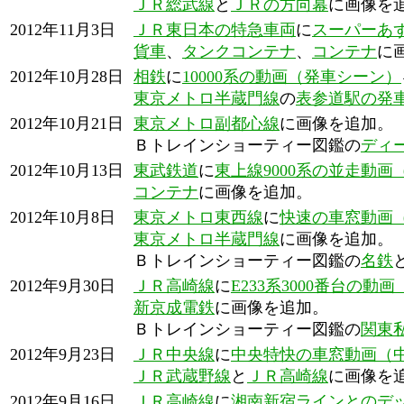
ＪＲ総武線
と
ＪＲの方向幕
に画像を
2012年11月3日
ＪＲ東日本の特急車両
に
スーパーあ
貨車
、
タンクコンテナ
、
コンテナ
に
2012年10月28日
相鉄
に
10000系の動画（発車シーン）
東京メトロ半蔵門線
の
表参道駅の発
2012年10月21日
東京メトロ副都心線
に画像を追加。
Ｂトレインショーティー図鑑の
ディ
2012年10月13日
東武鉄道
に
東上線9000系の並走動
コンテナ
に画像を追加。
2012年10月8日
東京メトロ東西線
に
快速の車窓動画
東京メトロ半蔵門線
に画像を追加。
Ｂトレインショーティー図鑑の
名鉄
2012年9月30日
ＪＲ高崎線
に
E233系3000番台の動
新京成電鉄
に画像を追加。
Ｂトレインショーティー図鑑の
関東
2012年9月23日
ＪＲ中央線
に
中央特快の車窓動画（
ＪＲ武蔵野線
と
ＪＲ高崎線
に画像を
2012年9月16日
ＪＲ高崎線
に
湘南新宿ラインとのデ