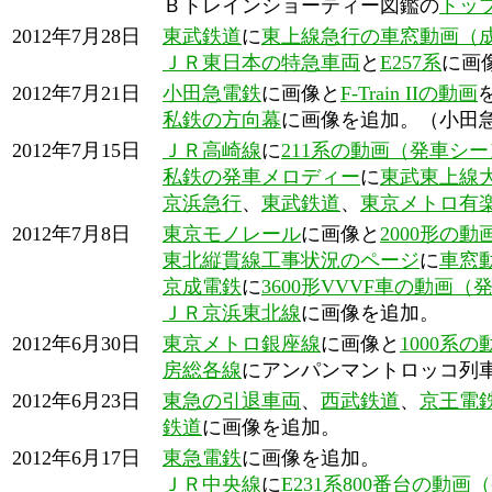
Ｂトレインショーティー図鑑の
トッ
2012年7月28日
東武鉄道
に
東上線急行の車窓動画（
ＪＲ東日本の特急車両
と
E257系
に画
2012年7月21日
小田急電鉄
に画像と
F-Train IIの動画
私鉄の方向幕
に画像を追加。（小田
2012年7月15日
ＪＲ高崎線
に
211系の動画（発車シ
私鉄の発車メロディー
に
東武東上線
京浜急行
、
東武鉄道
、
東京メトロ有
2012年7月8日
東京モノレール
に画像と
2000形の
東北縦貫線工事状況のページ
に
車窓
京成電鉄
に
3600形VVVF車の動画
ＪＲ京浜東北線
に画像を追加。
2012年6月30日
東京メトロ銀座線
に画像と
1000系
房総各線
にアンパンマントロッコ列
2012年6月23日
東急の引退車両
、
西武鉄道
、
京王電
鉄道
に画像を追加。
2012年6月17日
東急電鉄
に画像を追加。
ＪＲ中央線
に
E231系800番台の動