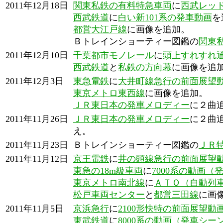
2011年12月18日
関東私鉄の有料特急車両
に
西武レッ
西武鉄道
に
白い新101系の発車動画
を
都営大江戸線
に画像を追加。
Ｂトレインショーティー図鑑の
関東
2011年12月10日
千葉都市モノレール
に
頭上すれすれ
西武鉄道
と
私鉄の方向幕
に画像を追
2011年12月3日
東急電鉄
に
大井町線急行の前面展望
東京メトロ東西線
に画像を追加。
ＪＲ東日本の発車メロディー
に２曲
2011年11月26日
ＪＲ東日本の発車メロディー
に２曲
え。
2011年11月23日
Ｂトレインショーティー図鑑の
ＪＲ
2011年11月12日
京王電鉄
に
井の頭線急行の前面展望
東急の18m級車両
に
7000系の動画（
東京メトロ南北線
に
ＡＴＯ（自動列
松戸車両センター
と
都営三田線
に画
2011年11月5日
京浜急行
に
2100形快特の前面展望
東武鉄道
に
8000系の動画（発車シー