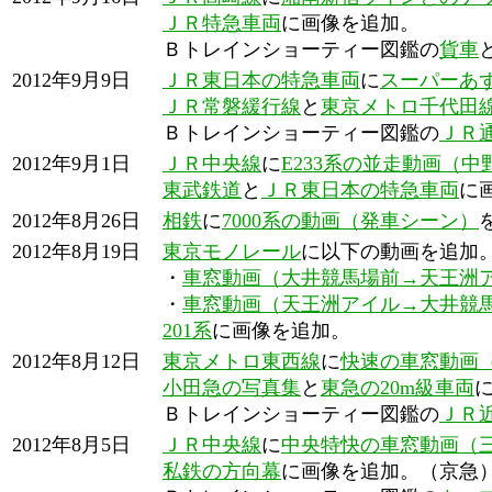
ＪＲ特急車両
に画像を追加。
Ｂトレインショーティー図鑑の
貨車
2012年9月9日
ＪＲ東日本の特急車両
に
スーパーあ
ＪＲ常磐緩行線
と
東京メトロ千代田
Ｂトレインショーティー図鑑の
ＪＲ
2012年9月1日
ＪＲ中央線
に
E233系の並走動画（
東武鉄道
と
ＪＲ東日本の特急車両
に
2012年8月26日
相鉄
に
7000系の動画（発車シーン）
2012年8月19日
東京モノレール
に以下の動画を追加
・
車窓動画（大井競馬場前→天王洲
・
車窓動画（天王洲アイル→大井競
201系
に画像を追加。
2012年8月12日
東京メトロ東西線
に
快速の車窓動画
小田急の写真集
と
東急の20m級車両
Ｂトレインショーティー図鑑の
ＪＲ
2012年8月5日
ＪＲ中央線
に
中央特快の車窓動画（
私鉄の方向幕
に画像を追加。（京急