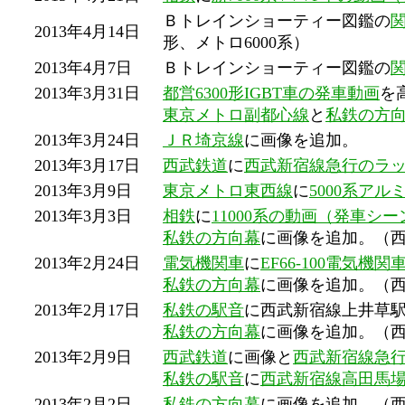
Ｂトレインショーティー図鑑の
2013年4月14日
形、メトロ6000系）
2013年4月7日
Ｂトレインショーティー図鑑の
2013年3月31日
都営6300形IGBT車の発車動画
を
東京メトロ副都心線
と
私鉄の方
2013年3月24日
ＪＲ埼京線
に画像を追加。
2013年3月17日
西武鉄道
に
西武新宿線急行のラ
2013年3月9日
東京メトロ東西線
に
5000系ア
2013年3月3日
相鉄
に
11000系の動画（発車シー
私鉄の方向幕
に画像を追加。（
2013年2月24日
電気機関車
に
EF66-100電気
私鉄の方向幕
に画像を追加。（
2013年2月17日
私鉄の駅音
に西武新宿線上井草
私鉄の方向幕
に画像を追加。（
2013年2月9日
西武鉄道
に画像と
西武新宿線急行
私鉄の駅音
に
西武新宿線高田馬
2013年2月2日
私鉄の方向幕
に画像を追加。（