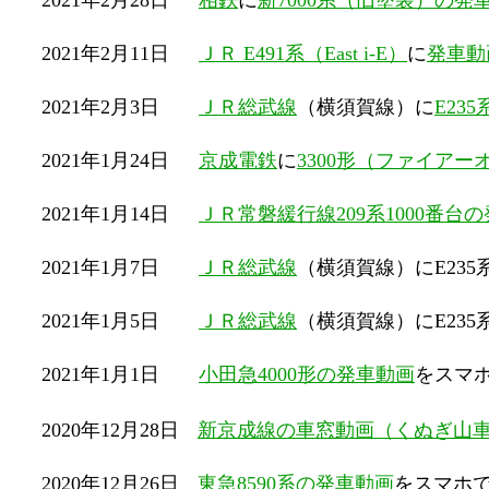
2021年2月28日
相鉄
に
新7000系（旧塗装）の発
2021年2月11日
ＪＲ E491系（East i-E）
に
発車動
2021年2月3日
ＪＲ総武線
（横須賀線）に
E23
2021年1月24日
京成電鉄
に
3300形（ファイア
2021年1月14日
ＪＲ常磐緩行線209系1000番台
2021年1月7日
ＪＲ総武線
（横須賀線）にE23
2021年1月5日
ＪＲ総武線
（横須賀線）にE23
2021年1月1日
小田急4000形の発車動画
をスマ
2020年12月28日
新京成線の車窓動画（くぬぎ山
2020年12月26日
東急8590系の発車動画
をスマホ