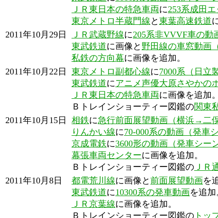
ＪＲ東日本の特急車両
に
253系成田
東京メトロ半蔵門線
と
東葉高速鉄道
2011年10月29日
ＪＲ武蔵野線
に
205系非VVVF車の
東武鉄道
に画像と
野田線の車窓動画
私鉄の方向幕
に画像を追加。
2011年10月22日
東京メトロ副都心線
に
7000系（日
東武鉄道
に
アニメ声優大原さやかの
ＪＲ東日本の特急車両
に画像を追加
Ｂトレインショーティー図鑑の
関東
2011年10月15日
相鉄
に
急行前面展望動画（横浜→二
りんかい線
に
70-000系の動画（発車
京成電鉄
に
3600形の動画（発車シー
幕張車両センター
に画像を追加。
Ｂトレインショーティー図鑑の
ＪＲ
2011年10月8日
都電荒川線
に画像と
前面展望動画
を
東武鉄道
に
10300系の発車動画
を追加
ＪＲ京葉線
に画像を追加。
Ｂトレインショーティー図鑑の
トッ