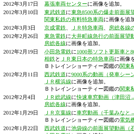
2012年3月17日
幕張車両センター
に画像を追加。
2012年3月10日
東武鉄道
に
東急8500系の爆走前面
関東私鉄の有料特急車両
に画像を追
2012年3月3日
京成電鉄
、
ＪＲ特急車両
、
房総各線
2012年2月26日
東急電鉄
に
大井町線急行の前面展望
房総各線
に画像を追加。
2012年2月19日
小田急電鉄
に
1000形ソフト更新車と
相鉄
と
ＪＲ東日本の特急車両
に画像
Ｂトレインショーティー図鑑の
関東
2012年2月11日
西武鉄道
に
9000系の動画（発車シー
ＪＲ横浜線
に画像を追加。
Ｂトレインショーティー図鑑の
関東
2012年2月4日
ＪＲ総武線
に
快速車窓動画（津田沼
房総各線
に画像を追加。
2012年1月29日
ＪＲ京葉線
に
車窓動画（千葉みなと
Ｂトレインショーティー図鑑の
電気
2012年1月22日
西武鉄道
に
池袋線の前面展望動画（