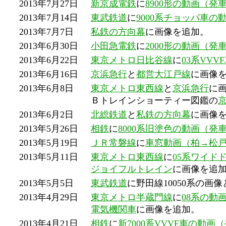
2013年7月27日
新京成電鉄
に
8900形の動画（発
2013年7月14日
東武鉄道
に
9000系チョッパ車
2013年7月7日
私鉄の方向幕
に画像を追加。
2013年6月30日
小田急電鉄
に
2000形の動画（発
2013年6月22日
東京メトロ日比谷線
に
03系VV
2013年6月16日
京浜急行
と
都営大江戸線
に画像
2013年6月8日
東京メトロ東西線
と
京浜急行
に
Ｂトレインショーティー図鑑の
2013年6月2日
北総鉄道
と
私鉄の方向幕
に画像
2013年5月26日
相鉄
に
8000系旧塗色の動画（発
2013年5月19日
ＪＲ常磐線
に
車窓動画（柏→松
2013年5月11日
東京メトロ東西線
に
05系ワイド
ジョイフルトレイン
に画像を追
2013年5月5日
東武鉄道
に野田線10050系の画像
2013年4月29日
東京メトロ半蔵門線
に
08系の動
電気機関車
に画像を追加。
2013年4月21日
相鉄
に
新7000系VVVF車の動画