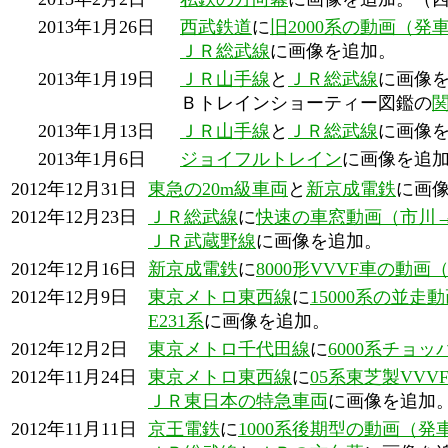
2013年1月26日
西武鉄道
に
旧2000系の動画（発
ＪＲ総武線
に画像を追加。
2013年1月19日
ＪＲ山手線
と
ＪＲ総武線
に画像
Ｂトレインショーティー図鑑の
2013年1月13日
ＪＲ山手線
と
ＪＲ総武線
に画像
2013年1月6日
ジョイフルトレイン
に画像を追
2012年12月31日
東急の20m級車両
と
新京成電鉄
に画
2012年12月23日
ＪＲ総武線
に
快速の車窓動画（市川
ＪＲ武蔵野線
に画像を追加。
2012年12月16日
新京成電鉄
に
8000形VVVF車の動
2012年12月9日
東京メトロ東西線
に
15000系の並
E231系
に画像を追加。
2012年12月2日
東京メトロ千代田線
に
6000系チョ
2012年11月24日
東京メトロ東西線
に
05系東芝製VV
ＪＲ東日本の特急車両
に画像を追加
2012年11月11日
京王電鉄
に
1000系後期型の動画（発