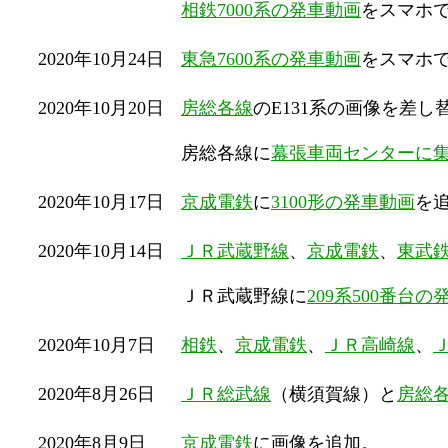
相鉄7000系の発車動画
をスマホ
2020年10月24日
東急7600系の発車動画
をスマホ
2020年10月20日
房総各線
のE131系の画像を差し
房総各線に
幕張車両センターに集
2020年10月17日
京成電鉄
に
3100形の発車動画
を
2020年10月14日
ＪＲ武蔵野線
、
京成電鉄
、
東武
ＪＲ武蔵野線に
209系500番台
2020年10月7日
相鉄
、
京成電鉄
、
ＪＲ高崎線
、
2020年8月26日
ＪＲ総武線
（横須賀線）と
房総
2020年8月9日
京成電鉄
に画像を追加。