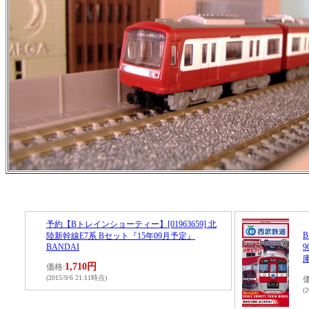
予約【Bトレインショーティー】[01963659] 北
陸新幹線E7系 Bセット『15年09月予定』
BANDAI
1,710円
価格:
(2015/9/6 21:11時点)
価
(