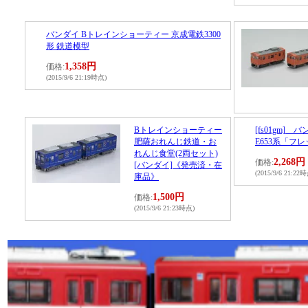
バンダイ Bトレインショーティー 京成電鉄3300
形 鉄道模型
1,358円
価格:
(2015/9/6 21:19時点)
Bトレインショーティー
[fs01gm
肥薩おれんじ鉄道・お
E653系「フ
れんじ食堂(2両セット)
2,268円
価格:
[バンダイ]《発売済・在
(2015/9/6 21:22
庫品》
1,500円
価格:
(2015/9/6 21:23時点)