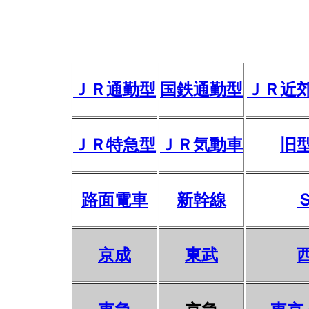
ＪＲ通勤型
国鉄通勤型
ＪＲ近
ＪＲ特急型
ＪＲ気動車
旧
路面電車
新幹線
京成
東武