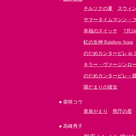
チルソクの夏
スウィ
サマータイムマシン・
幸福のスイッチ
7月
虹の女神 Rainbow Song
のだめカンタービレ in
キラー・ヴァージンロ
のだめカンタービレ－最
陽だまりの彼女
●
柴咲コウ
黄泉がえり
県庁の星
●
高峰秀子