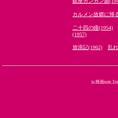
銀座カンカン娘(194
カルメン故郷に帰る(1
二十四の瞳(1954)
(1957)
放浪記(1962)
乱れる
to 映画note To