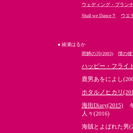
ウェディング・プラン
Shall we Dance？
ウエ
●
綾瀬はるか
雨鱒の川(2003)
僕の彼女
ハッピー・フライト(2
鹿男あをによし(200
ホタルノヒカリ(201
海街Diary(2015)
ギ
人々(2016)
海賊とよばれた男(20