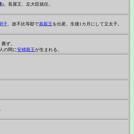
皇
)。長屋王、左大臣就任。
明子
、故不比等邸で
基親王
を出産。生後1カ月にして立太子。
、薨ず。
人の間に
安積親王
が生まれる。
。