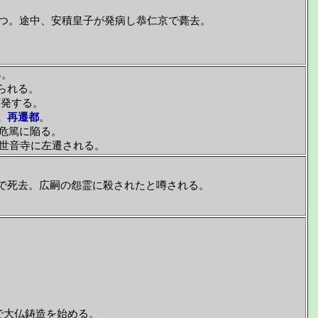
つ。途中、安積皇子が発病し恭仁京で薨去。
る
。
られる。
頻発する。
。再遷都
。
危篤に陥る。
世音寺に左遷される。
で死去。広嗣の怨霊に殺されたと噂される。
)で大仏鋳造を始める。