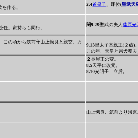
2.4
首皇子
、即位(
聖武天
歌を作る。
閏9.29
聖武の夫人
藤原光
赴任。家持らも同行。
人、この頃から筑前守山上憶良と親交、万
9.13
皇太子基親王(２歳)
この年、天皇と県犬養夫
２
長屋王の変。
8.5
天平に改元。
8.10
光明子、立后。
山上憶良、筑前より帰京
。