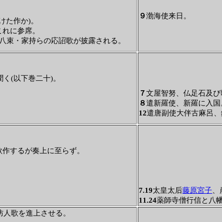
９
渤海使来日。
けた作か)。
これに参席。
八束・家持らの応詔歌が披露される。
く(以下巻二十)。
。
７
文屋智努、仏足石及び
８
遣新羅使、新羅に入国
12
遣唐副使大伴古麻呂、
歌作するが奏上に至らず。
7.19
太皇太后
藤原宮子
、
11.24
薬師寺僧行信と八
防人歌を進上させる。