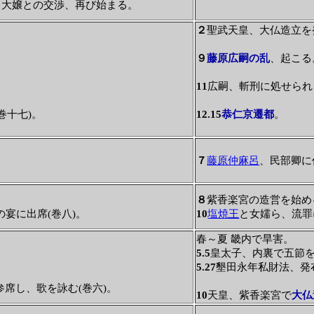
。大嬢との交渉、再び始まる。
２
聖武天皇、大仏造立を
９
藤原広嗣の乱
、起こる
11
広嗣、斬刑に処せられ
巻十七)。
12.15
恭仁京遷都
。
。
７
藤原仲麻呂
、民部卿に
８
紫香楽宮の造営を始め
の宴に出席(巻八)。
10
塩焼王
と女嬬ら、流罪
春～夏 畿内で旱害。
5.5
皇太子、内裏で五節
5.27
墾田永年私財法、発
席し、歌を詠む(巻六)。
10
天皇、紫香楽宮で
大仏