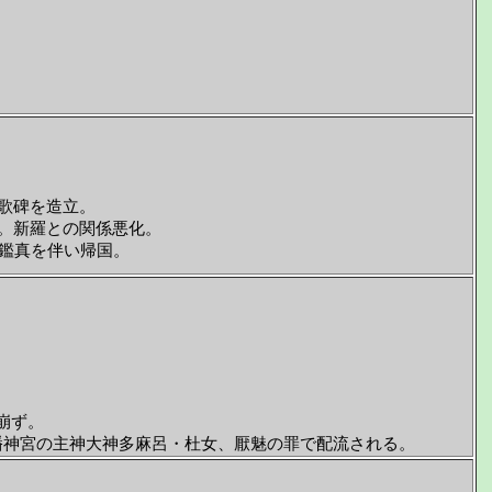
歌碑を造立。
。新羅との関係悪化。
鑑真を伴い帰国。
崩ず。
幡神宮の主神大神多麻呂・杜女、厭魅の罪で配流される。