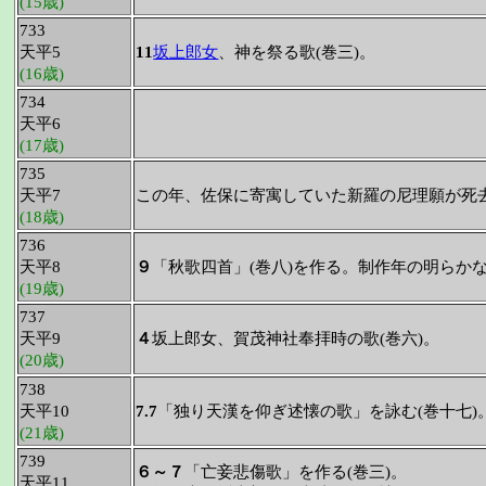
(15歳)
733
天平5
11
坂上郎女
、神を祭る歌(巻三)。
(16歳)
734
天平6
(17歳)
735
天平7
この年、佐保に寄寓していた新羅の尼理願が死去
(18歳)
736
天平8
９
「秋歌四首」(巻八)を作る。制作年の明らか
(19歳)
737
天平9
４
坂上郎女、賀茂神社奉拝時の歌(巻六)。
(20歳)
738
天平10
7.7
「独り天漢を仰ぎ述懐の歌」を詠む(巻十七)
(21歳)
739
６～７
「亡妾悲傷歌」を作る(巻三)。
天平11