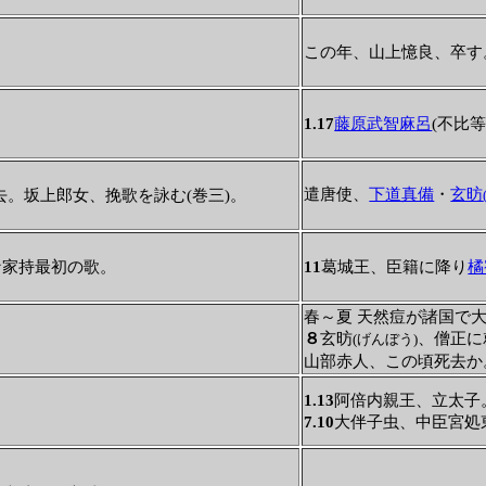
この年、山上憶良、卒す
1.17
藤原武智麻呂
(不比
遣唐使、
下道真備
・
玄昉
。坂上郎女、挽歌を詠む(巻三)。
な家持最初の歌。
11
葛城王、臣籍に降り
橘
春～夏 天然痘が諸国で
８
玄昉
、僧正に
(げんぼう)
山部赤人、この頃死去か
1.13
阿倍内親王、立太子
。
7.10
大伴子虫、中臣宮処