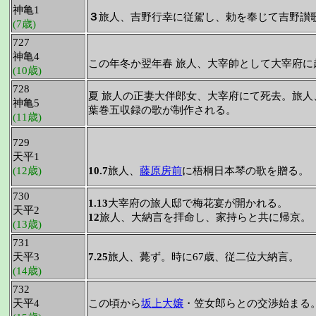
神亀1
３
旅人、吉野行幸に従駕し、勅を奉じて吉野讃
(7歳)
727
神亀4
この年冬か翌年春 旅人、大宰帥として大宰府に
(10歳)
728
夏 旅人の正妻大伴郎女、大宰府にて死去。旅
神亀5
葉巻五収録の歌が制作される。
(11歳)
729
天平1
(12歳)
10.7
旅人、
藤原房前
に梧桐日本琴の歌を贈る。
730
1.13
大宰府の旅人邸で梅花宴が開かれる。
天平2
12
旅人、大納言を拝命し、家持らと共に帰京。
(13歳)
731
天平3
7.25
旅人、薨ず。時に67歳、従二位大納言。
(14歳)
732
天平4
この頃から
坂上大嬢
・笠女郎らとの交渉始まる