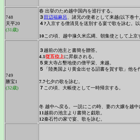
春 出挙のため越中国内を巡行する。
748
３
田辺福麻呂
、諸兄の使者として来越(以下巻十
天平20
４?
入京する僧清見を送別する宴で歌を詠む。
(31歳)
10
この頃、越中掾久米広縄、朝集使として上京
３
越前の池主と書簡を贈答。
4.1
従五位上
に昇叙される。
５
東大寺占墾地使の僧平栄、来越。
５
「陸奥国より黄金出せる詔書を賀す歌」他を
749
勝宝1
7.7
七夕の歌を詠む。
(32歳)
７
この頃、大帳使として一時帰京する。
冬 越中へ戻る。一説にこの時、妻の大嬢を越中
11
越前の池主より書簡と戯歌。
12
秦石竹の家で宴、歌を詠む。