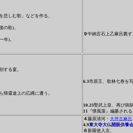
を悲しむ歌」などを作る。
。
後の歌)。
９
中納言石上乙麻呂薨ず
一年)。
別する宴。
6.3
市原王、歌林七巻を
ら帰還途上の広縄に遭う。
10.23
聖武上皇、再び病
11
『懐風藻』編纂される
４
藤原清河・
大伴古麻呂
4.9
東大寺大仏開眼供養
６
新羅使入京。