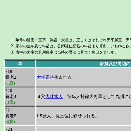
年号の勝宝・宝字・神護・景雲は、正しくはそれぞれ天平勝宝・天
家持の生年及び年齢は、公卿補任記載の年齢より算出。いわゆる数
表中の太字の算用数字は当時の暦法に基づく月日を表わす。
年
家持及び周辺
718
養老2
大伴家持
生まれる。
(1歳)
720
養老4
３
父
大伴旅人
、征隼人持節大将軍として九州に
(3歳)
721
養老5
1.5
旅人、従三位に叙せられる。
(4歳)
724