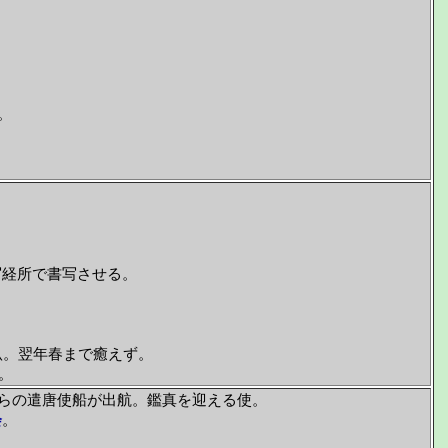
。
写経所で書写させる。
臥。翌年春まで癒えず。
。
らの遣唐使船が出航。鑑真を迎える使。
会
。