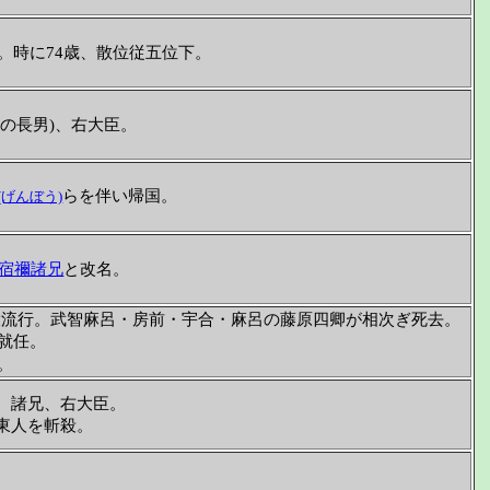
。時に74歳、散位従五位下。
等の長男)、右大臣。
らを伴い帰国。
(げんぼう)
宿禰諸兄
と改名。
大流行。武智麻呂・房前・宇合・麻呂の藤原四卿が相次ぎ死去。
就任。
。
。諸兄、右大臣。
東人を斬殺。