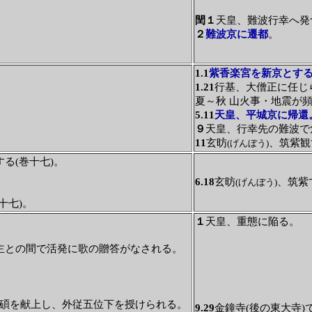
閏１
天皇、難波行幸へ発
２
難波京に遷都
。
1.1
紫香楽宮を新京とす
1.21
行基、大僧正に任じ
夏～秋 山火事・地震が
5.11
天皇、平城京に帰還
９
天皇、行幸先の難波で
11
玄昉
、筑紫観
(げんぼう)
る(巻十七)。
6.18
玄昉
、筑紫
(げんぼう)
十七)。
１
天皇、重態に陥る。
主との間で活発に歌の贈答がなされる。
0碩を献上し、外従五位下を授けられる。
9.29
金鐘寺(後の東大寺