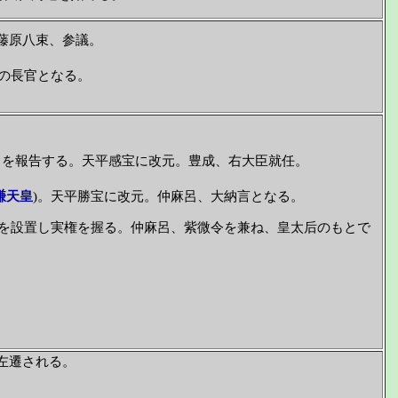
藤原八束、参議。
。
の長官となる。
出を報告する。天平感宝に改元。豊成、右大臣就任。
謙天皇
)。天平勝宝に改元。仲麻呂、大納言となる。
を設置し実権を握る。仲麻呂、紫微令を兼ね、皇太后のもとで
左遷される。