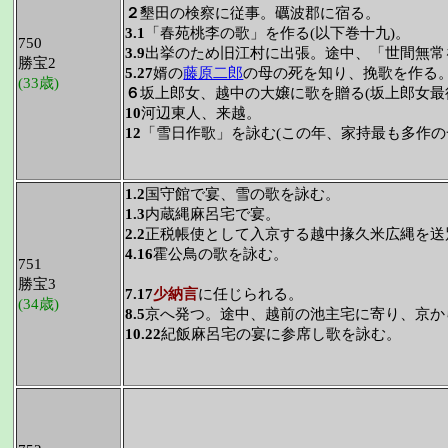
２
墾田の検察に従事。礪波郡に宿る。
3.1
「春苑桃李の歌」を作る(以下巻十九)。
750
3.9
出挙のため旧江村に出張。途中、「世間無常
勝宝2
5.27
婿の
藤原二郎
の母の死を知り、挽歌を作る
(33歳)
６
坂上郎女、越中の大嬢に歌を贈る(坂上郎女最
10
河辺東人、来越。
12
「雪日作歌」を詠む(この年、家持最も多作の
1.2
国守館で宴、雪の歌を詠む。
1.3
内蔵縄麻呂宅で宴。
2.2
正税帳使として入京する越中掾久米広縄を送
4.16
霍公鳥の歌を詠む。
751
勝宝3
7.17
少納言
に任じられる。
(34歳)
8.5
京へ発つ。途中、越前の池主宅に寄り、京か
10.22
紀飯麻呂宅の宴に参席し歌を詠む。