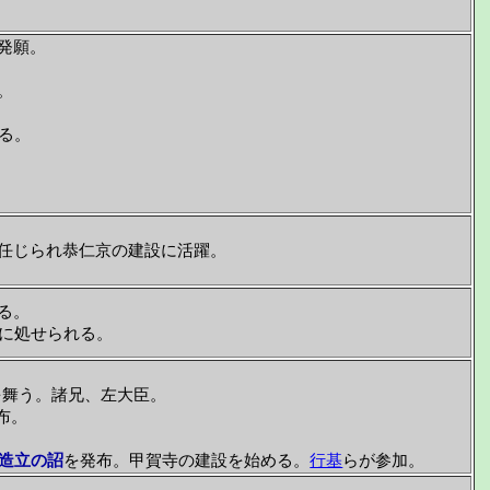
発願。
。
る。
任じられ恭仁京の建設に活躍。
る。
に処せられる。
を舞う。諸兄、左大臣。
布。
造立の詔
を発布。甲賀寺の建設を始める。
行基
らが参加。