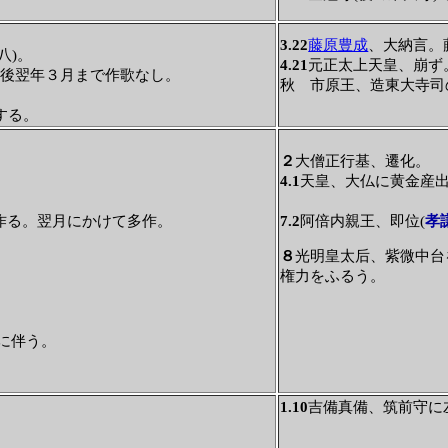
3.22
藤原豊成
、大納言。
八)。
4.21
元正太上天皇、崩ず
以後翌年３月まで作歌なし。
秋 市原王、造東大寺司
する。
２
大僧正行基、遷化。
4.1
天皇、大仏に黄金産
作る。翌月にかけて多作。
7.2
阿倍内親王、即位(
孝
８
光明皇太后、紫微中台
権力をふるう。
に伴う。
1.10
吉備真備、筑前守に