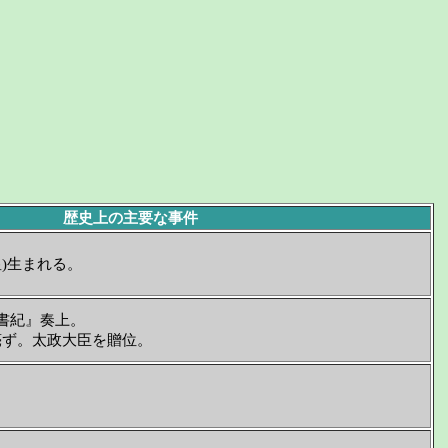
歴史上の主要な事件
皇)生まれる。
書紀』奏上。
薨ず。太政大臣を贈位。
。
。