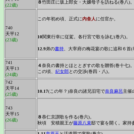
８
竹田庄に坂上郎女・大嬢母子を訪ねる(巻八)
(22歳)
この年初め頃、正式に
内舎人
に任官か。
740
天平12
10
関東行幸に従駕。各行宮で歌を詠む(巻六)。
(23歳)
12.9
弟の
書持
、大宰府の梅花宴の歌に追和６首(
741
４
奈良の書持とほととぎすの歌を贈答(巻十七)
天平13
この頃、
紀女郎
との交渉(巻四・八)。
(24歳)
742
天平14
10.17
(この年？)奈良の諸兄旧宅で
奈良麻呂
主催
(25歳)
743
天平15
８
恭仁京讃歌を作る(巻六)。
(26歳)
秋頃 安積親王が
藤原八束
邸で宴を開く。家持参
1.11
市原王
と活道岡で宴歌(巻六)。