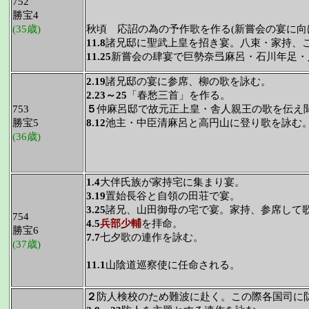
752
勝宝4
(35歳)
秋頃 応詔の為の予作歌を作る(新嘗会の宴に向
11.8
諸兄邸に聖武上皇を招き宴。八束・家持、
11.25
新嘗会の肆宴で巨勢奈弖麻呂・石川年足・
2.19
諸兄邸の宴に参席、柳の歌を詠む。
2.23～25
「春愁三首」を作る。
753
５
仲麻呂邸で故元正上皇・舎人親王の歌を伝え聞
勝宝5
8.12
池主・中臣清麻呂と高円山に登り歌を詠む
(36歳)
1.4
大伴氏族が家持宅に集まり宴。
3.19
置始長谷と自領の田荘で宴。
3.25
諸兄、山田御母の宅で宴。家持、参席して
754
4.5
兵部少輔
を拝命。
勝宝6
7.7
七夕歌の連作を詠む。
(37歳)
11.1
山陰道巡察使に任命される。
２
防人検校のため難波に赴く。この際各国司に