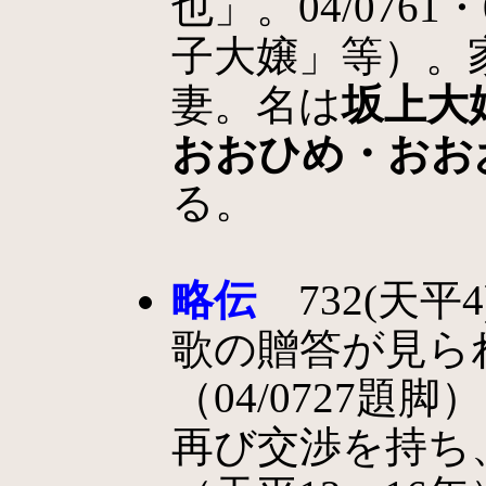
也」。04/076
子大嬢」等）。
妻。名は
坂上大
おおひめ・おお
る。
略伝
732(天平
歌の贈答が見ら
（04/0727題脚
再び交渉を持ち