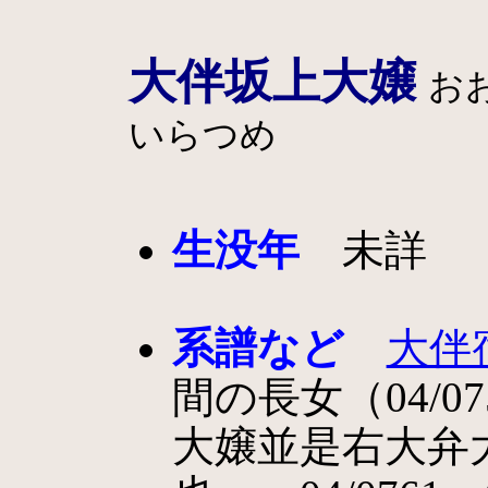
大伴坂上大嬢
お
いらつめ
生没年
未詳
系譜など
大伴
間の長女（04/
大嬢並是右大弁