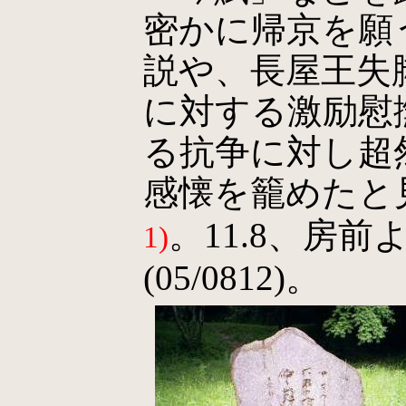
密かに帰京を願
説や、長屋王失
に対する激励慰
る抗争に対し超
感懐を籠めたと
。11.8、房
1)
(05/0812)。