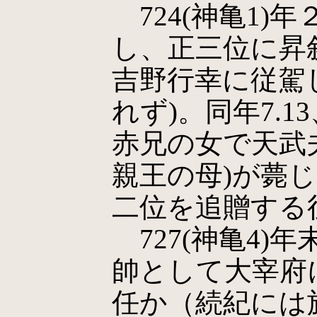
724(神亀1)
し、正三位に昇
吉野行幸に従駕
れず)。同年7.
赤兄の女で天武
親王の母)が薨
二位を追贈する
727(神亀4)年
帥として大宰府
任か（続紀には