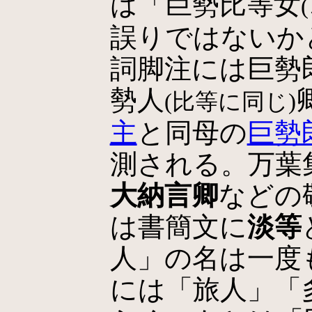
は「巨勢比等女
誤りではないかと
詞脚注には巨勢
勢人
(比等に同じ)
主
と同母の
巨勢
測される。万葉
大納言卿
などの
は書簡文に
淡等
人」の名は一度
には「旅人」「