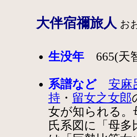
大伴宿禰旅人
お
生没年
665(天智
系譜など
安麻
持
・
留女之女郎
女が知られる。
氏系図に「母多