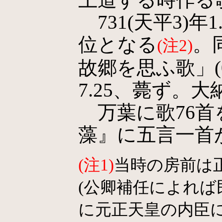
731(天平3)年
位となる
。
(注2)
故郷を思ふ歌」(06
7.25、薨ず。
万葉に歌76首
藻』に五言一首
(注1)
当時の房前は
(公卿補任によれば
に元正天皇の内臣