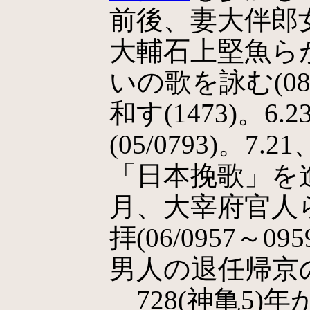
前後、妻大伴郎
大輔石上堅魚ら
いの歌を詠む(08
和す(1473)。6
(05/0793)。
「日本挽歌」を
月、大宰府官人
拝(06/0957～
男人の退任帰京
728(神亀5)年