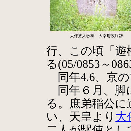
大伴旅人歌碑 大宰府政庁跡
行、この頃「遊
る(05/0853～086
同年4.6、京
同年６月、脚
る。庶弟稲公に
い、天皇より
大
二人が駅使とし