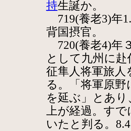
持
生誕か。
719(養老3)年1
背国摂官。
720(養老4)
として九州に赴任
征隼人将軍旅人
る。「将軍原野
を延ぶ」とあり
上が経過。すで
いたと判る。8.