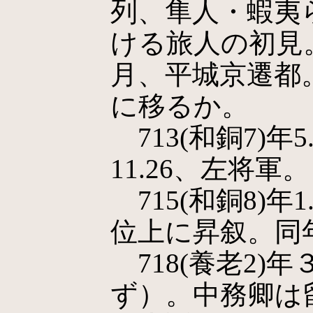
列、隼人・蝦夷
ける旅人の初見。
月、平城京遷都
に移るか。
713(和銅7)年
11.26、左将軍。
715(和銅8)年
位上に昇叙。同
718(養老2)
ず）。中務卿は