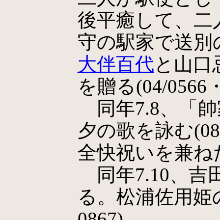
後平癒して、二
守の駅家で送別
大伴百代
と山口
を贈る(04/0566・
同年7.8、「
夕の歌を詠む(08
全快祝いを兼ね
同年7.10、
る。松浦佐用姫の歌
0867)。