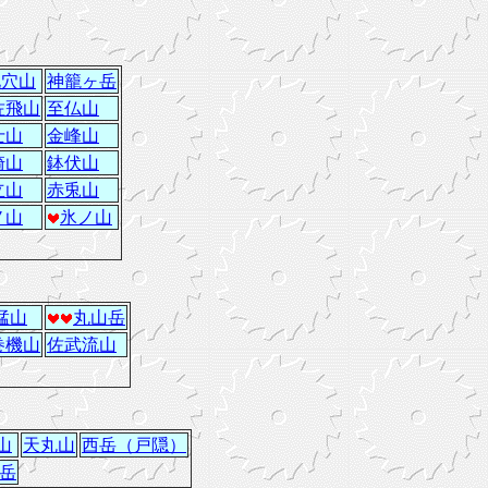
化穴山
神籠ヶ岳
佐飛山
至仏山
士山
金峰山
崎山
鉢伏山
立山
赤兎山
ノ山
氷ノ山
猛山
丸山岳
巻機山
佐武流山
山
天丸山
西岳（戸隠）
岳