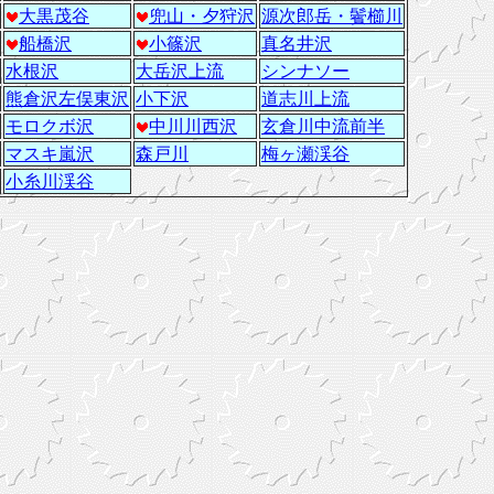
大黒茂谷
兜山・夕狩沢
源次郎岳・鬢櫛川
船橋沢
小篠沢
真名井沢
水根沢
大岳沢上流
シンナソー
熊倉沢左俣東沢
小下沢
道志川上流
モロクボ沢
中川川西沢
玄倉川中流前半
マスキ嵐沢
森戸川
梅ヶ瀬渓谷
小糸川渓谷