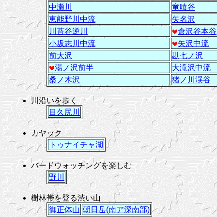
中瀬川
竜喰谷
恵能野川中流
矢名沢
川苔谷逆川
倉沢谷本谷
小坂志川中流
矢沢中流
前大沢
勘七ノ沢
湯ノ沢前半
大滝沢中流
桑ノ木沢
猪ノ川渓谷
川沿いを歩く
目久尻川
カヤック
トゥナイチャ湖
バードウォッチングを楽しむ
野川
樹林帯を登る渋い山
御正体山
朝日岳(南ア深南部)