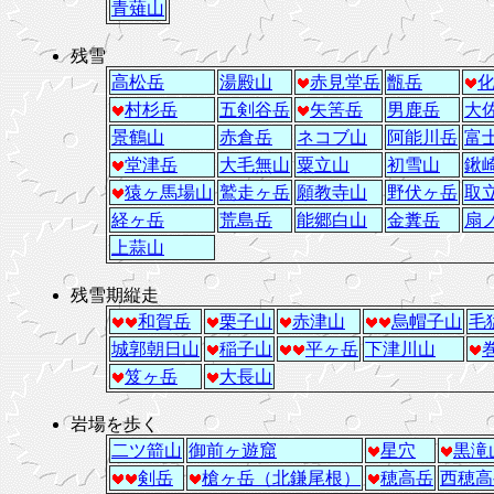
青薙山
残雪
高松岳
湯殿山
赤見堂岳
甑岳
村杉岳
五剣谷岳
矢筈岳
男鹿岳
大
景鶴山
赤倉岳
ネコブ山
阿能川岳
富
堂津岳
大毛無山
粟立山
初雪山
鍬
猿ヶ馬場山
鷲走ヶ岳
願教寺山
野伏ヶ岳
取
経ヶ岳
荒島岳
能郷白山
金糞岳
扇
上蒜山
残雪期縦走
和賀岳
栗子山
赤津山
烏帽子山
毛
城郭朝日山
稲子山
平ヶ岳
下津川山
笈ヶ岳
大長山
岩場を歩く
二ツ箭山
御前ヶ遊窟
星穴
黒滝
剣岳
槍ヶ岳（北鎌尾根）
穂高岳
西穂高