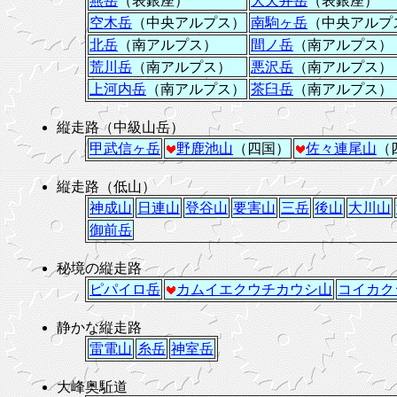
燕岳
（表銀座）
大天井岳
（表銀座）
空木岳
（中央アルプス）
南駒ヶ岳
（中央アルプ
北岳
（南アルプス）
間ノ岳
（南アルプス）
荒川岳
（南アルプス）
悪沢岳
（南アルプス）
上河内岳
（南アルプス）
茶臼岳
（南アルプス）
縦走路（中級山岳）
甲武信ヶ岳
野鹿池山
（四国）
佐々連尾山
（
縦走路（低山）
神成山
日連山
登谷山
要害山
三岳
後山
大川山
御前岳
秘境の縦走路
ピパイロ岳
カムイエクウチカウシ山
コイカク
静かな縦走路
雷電山
糸岳
神室岳
大峰奥駈道