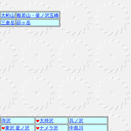
大桁山
般若山・釜ノ沢五峰
三倉岳
莇ヶ岳
寺沢
大持沢
兵ノ沢
東沢 釜ノ沢
ナメラ沢
中島川