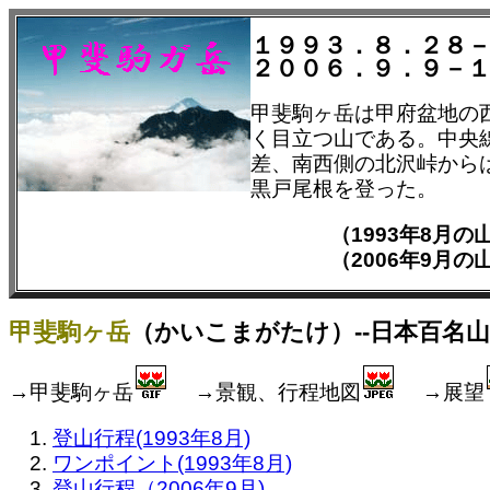
１９９３．８．２８
２００６．９．９－
甲斐駒ヶ岳は甲府盆地の
く目立つ山である。中央線
差、南西側の北沢峠からは1
黒戸尾根を登った。
（1993年8月
（2006年9月
甲斐駒ヶ岳
（かいこまがたけ）--日本百名山
→甲斐駒ヶ岳
→景観、行程地図
→展望
登山行程(1993年8月)
ワンポイント(1993年8月)
登山行程（2006年9月)