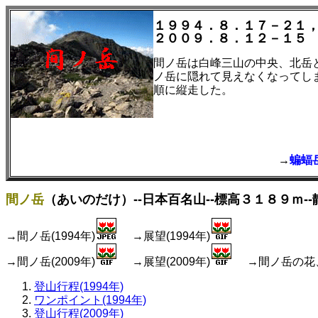
１９９４．８．１７－２１
２００９．８．１２－１５
間ノ岳は白峰三山の中央、北岳
ノ岳に隠れて見えなくなってし
順に縦走した。
→
蝙
間ノ岳
（あいのだけ）--日本百名山--標高３１８９ｍ-
→間ノ岳(1994年)
→展望(1994年)
→間ノ岳(2009年)
→展望(2009年)
→間ノ岳の花、行
登山行程(1994年)
ワンポイント(1994年)
登山行程(2009年)