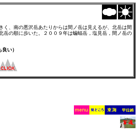
大きく、南の悪沢岳あたりからは間ノ岳は見えるが、北岳は間
，北岳の順に歩いた。２００９年は蝙蝠岳，塩見岳，間ノ岳の
良い）