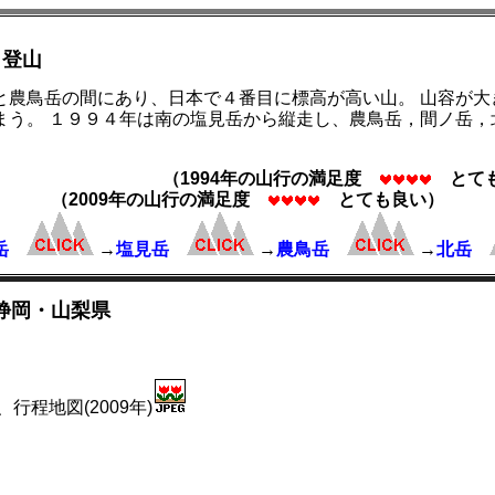
，
 登山
と農鳥岳の間にあり、日本で４番目に標高が高い山。 山容が
まう。 １９９４年は南の塩見岳から縦走し、農鳥岳，間ノ岳
（1994年の山行の満足度
とても
（2009年の山行の満足度
とても良い）
蝠岳
→
塩見岳
→
農鳥岳
→
北岳
-静岡・山梨県
程地図(2009年)