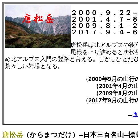
２０００．９．２２
２００１．４．７－
２００９．８．１－
２０１７．９．４－
唐松岳は北アルプスの後
尾根を上り詰めると唐松
め北アルプス入門の登路と言える。しかしひとた
荒々しい岩場となる。
（2000年9月の山
（2001年4月
（2009年8月
（2017年9月の山
→
唐松岳
（からまつだけ）--日本三百名山--標