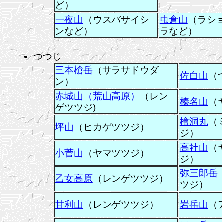
ど）
一夜山
（ウスバサイシ
虫倉山
（ラシ
ンなど）
ラなど）
つつじ
三本槍岳
（サラサドウダ
佐白山
（
ン）
赤城山（荒山高原）
（レン
榛名山
（
ゲツツジ)
檜洞丸
（
坪山
（ヒカゲツツジ）
ジ）
高社山
（
小菅山
（ヤマツツジ）
ジ）
弥三郎岳
乙女高原
（レンゲツツジ）
ツジ）
甘利山
（レンゲツツジ）
岩岳山
（