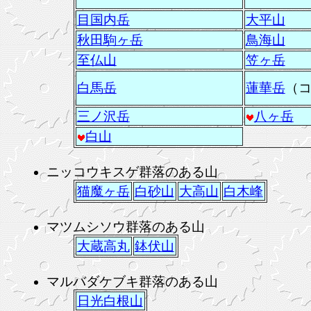
目国内岳
大平山
秋田駒ヶ岳
鳥海山
至仏山
笠ヶ岳
白馬岳
蓮華岳
（
三ノ沢岳
八ヶ岳
白山
ニッコウキスゲ群落のある山
猫魔ヶ岳
白砂山
大高山
白木峰
マツムシソウ群落のある山
大蔵高丸
鉢伏山
マルバダケブキ群落のある山
日光白根山