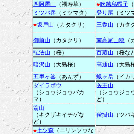
四阿屋山
（福寿草）
吹越烏帽子
（
ミツバ岳
（ミツマタ）
登り尾
（ミツ
坂戸山
（カタクリ）
三毳山
（カタ
御前山
（カタクリ）
南高尾山稜
（
弘法山
（桜）
百蔵山
（桜など
暗沢山
（大島桜）
高通山
（大島
五里ヶ峯
（あんず）
蛾ヶ岳
（イカ
ダイラボウ
医王山
（ショウジョウバカ
（ショウジョ
マ）
ど）
翁山
（キクザキイチゲな
鞍掛山
（ツバ
ど）
七ツ森
（ニリンソウな