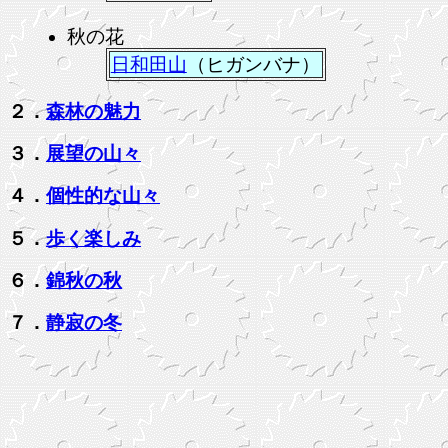
秋の花
日和田山
（ヒガンバナ）
２．
森林の魅力
３．
展望の山々
４．
個性的な山々
５．
歩く楽しみ
６．
錦秋の秋
７．
静寂の冬