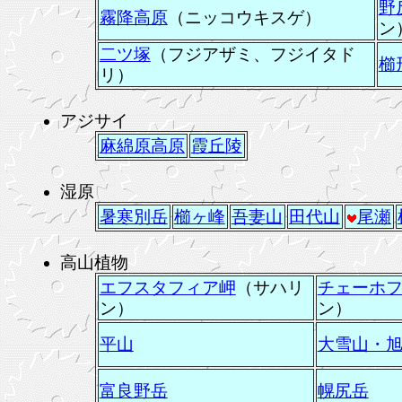
野
霧降高原
（ニッコウキスゲ）
ン
二ツ塚
（フジアザミ、フジイタド
櫛
リ）
アジサイ
麻綿原高原
霞丘陵
湿原
暑寒別岳
櫛ヶ峰
吾妻山
田代山
尾瀬
高山植物
エフスタフィア岬
（サハリ
チェーホ
ン）
ン）
平山
大雪山・
富良野岳
幌尻岳