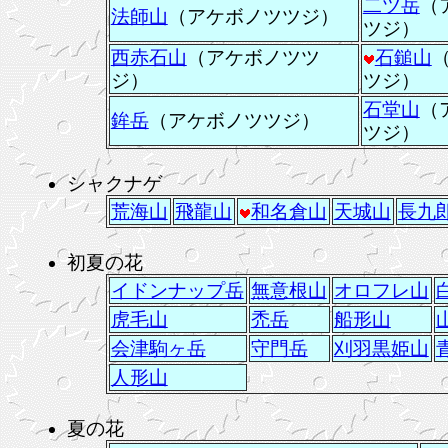
二ツ岳
（
法師山
（アケボノツツジ）
ツジ）
西赤石山
（アケボノツツ
石鎚山
ジ）
ツジ）
石堂山
（
鉾岳
（アケボノツツジ）
ツジ）
シャクナゲ
荒海山
飛龍山
和名倉山
天城山
長九
初夏の花
イドンナップ岳
無意根山
オロフレ山
虎毛山
禿岳
船形山
会津駒ヶ岳
守門岳
刈羽黒姫山
人形山
夏の花