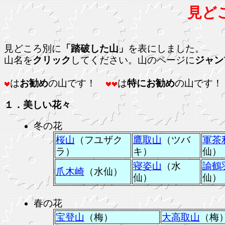
見ど
見どころ別に
「踏破した山」
を表にしました。
山名を
クリック
してください。山のページに
ジャン
は
お勧め
の山です！
は
特にお勧め
の山です！
１．美しい花々
冬の花
桜山
（フユザク
鷹取山
（ツバ
軍茶
ラ）
キ）
仙）
寝姿山
（水
諭鶴
爪木崎
（水仙）
仙）
仙）
春の花
宝登山
（梅）
大高取山
（梅