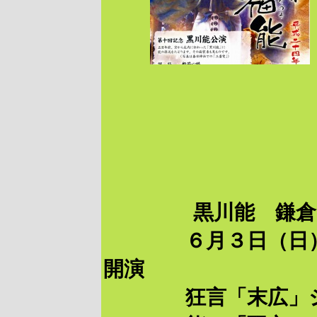
黒川能 鎌倉
６月３日（日）１
開演
狂言「末広」シテ