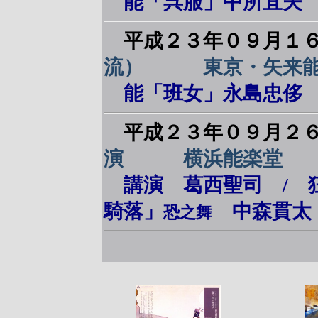
能「呉服」中所宜夫 
平成２３年０９月１
流） 東京・矢来能
能「班女」永島忠侈 
平成２３年０９月２
演 横浜能楽堂
講演 葛西聖司 / 
騎落」
中森貫太
恐之舞