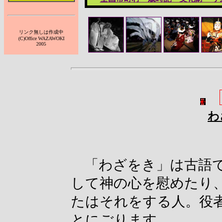
リンク無しは作成中
(C)Office WAZAWOKI
2005
わ
「わざをき」は古語で
して神の心を慰めたり
たはそれをする人。役
とにごります。