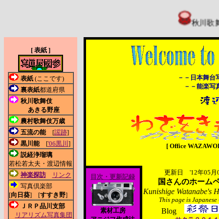
秋川歌舞伎あきる
[ 表紙 ]
－－日本舞台
表紙
(ここです)
－－能楽写
裏表紙
都道府県
秋川歌舞伎
あきる野座
農村歌舞伎万歳
五流の能
[
謡跡
]
黒川能
[
'06黒川
]
[ Office WAZAWOK
説経浄瑠璃
若松若太夫・渡辺情報
更新日 '12年05月
神楽探訪
リンク
目次・更新記録
国さんのホーム
写真倶楽部
Kunishige Watanabe's 
[
向日葵
] [
すすき野
]
This page is Japanese
ＪＲＰ品川支部
素材工房
Blog
リアリズム写真集団