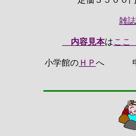
雑誌
内容見本
は
ここ
小学館の
ＨＰ
へ 申し