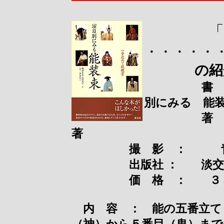
「
・・・・・
の紹
書 名
別にみる 能
著 者 
著
撮 影 ： 青
出版社 ： 淡交社
価 格 ： ３３６
内 容 ： 能の五番立て