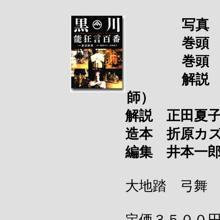
写真 渡辺
巻頭 馬場
巻頭 小林
解説 重田
師）
解説 正田夏子 
造本 折原カズ
編集 井本一
大地踏 弓舞 能10
定価３５００円（