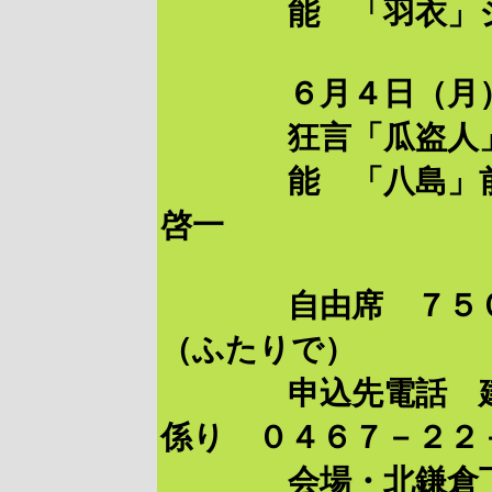
能 「羽衣」シテ
６月４日（月）９
狂言「瓜盗人」
能 「八島」前シ
啓一
自由席 ７５００
（ふたりで）
申込先電話 建長
係り ０４６７－２２
会場・北鎌倉下車