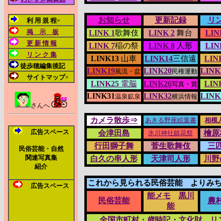
お知らせ
更新記録
リ
利 用 規 程
×
掲 示 板
LINK 1
歌舞伎
LINK 2
舞台
LIN
更 新 情 報
LINK 7
稲の祭
LINK 8
人形
LIN
リ ン ク 集
LINK13
山車
LINK14
三信遠
LIN
徒歩穂編集後記
LINK19
LINK20
LINK
風流・盆
民権運動
サイトマップ
×
LINK25
電脳
LINK26
LIN
写真・賞
LINK31
LINK32
LINK
温泉鉱泉
横浜情報
さんへ
カメラ散歩⇒
あきる野座絵葉書
相模
広告スペース
会津田島
檜原
氷川神社鎮花祭
行田獅子舞
菅生歌舞伎
三
民俗芸能・自然
関連写真集
白久の串人形
天津司人形
川野
紹介
これから見られる民俗芸能 よりみ
広告スペース
能メモ
黒川
民俗芸能
農
能
全国市町村・歳時記・文化財 リ