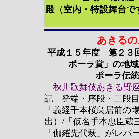
殿（室内・特設舞台で
あきるの
平成１５年度 第２３
ポーラ賞」の地域
ポーラ伝統
秋川歌舞伎あきる野
記 発端・序段・二段目
「義経千本桜鳥居前の
出）/「仮名手本忠臣蔵
「伽羅先代萩」がレパ