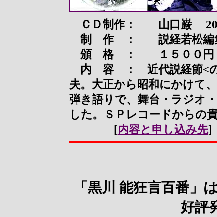
ＣＤ制作： 山口巌 200
制 作 ： 説経若松
頒 格 ： １５００円
内 容 ： 近代説経節<
夫。大正から昭和にかけて
弾き語りで、舞台・ラジオ・
した。ＳＰレコードからの貴
[
内容と申し込み先
]
「黒川 能狂言百番」
好評