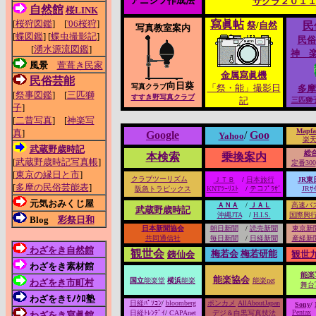
アニジフ作成法
サクラ２０１
自然館
桜LINK
[
桜狩図鑑
] [
'06桜狩
]
寫眞帖
祭
/
自然
民
写真教室案内
[
蝶図鑑
] [
蝶虫撮影記
]
民俗
[
湧水源流図鑑
]
神 
風景
萱葺き民家
金属寫眞機
民俗芸能
向日葵
写真クラブ
「祭・能」撮影日
多摩
[
祭事図鑑
] [
三匹獅
すすき野写真クラブ
記
三匹獅
子
]
[
二昔写真
] [
神楽写
Mapf
真
]
Google
/
Goo
Yahoo
楽
武蔵野歳時記
総
本検索
乗換案内
[
武蔵野歳時記写真帳
]
定番300
[
東京の縁日と市
]
クラブツーリズム
ＪＴＢ
/
日本旅行
JR東
[
多摩の民俗芸能表
]
阪急トラピックス
KNTﾂｰﾘｽﾄ
/
テコﾌﾟﾗｻﾞ
JRｻｲ
元気おみくじ屋
ＡＮＡ
/
ＪＡＬ
高速バ
武蔵野歳時記
沖縄JTA
/
H.I.S.
国際興行
Blog
彩祭日和
日本新聞協会
朝日新聞
/
読売新聞
東京新
共同通信社
毎日新聞
/
日経新聞
産経新
わざをき自然館
観世会
梅若会
梅若研能
銕仙会
観世
わざをき素材館
能楽
能楽協会
国立
能楽堂
横浜
能楽
能楽net
わざをき市町村
舞台
わざをきﾓﾉｸﾛ塾
日経ﾊﾟｿｺﾝ
/
bloomberg
ポンカメ
AllAboutJapan
Sony
/
Pentax
日経ﾄﾚﾝﾃﾞｲ
/
CAPAnet
デジ＆白黒写真技法
わざをき寫眞館