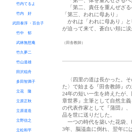
「第一、体を重んぜざるべ
竹内てるよ
「第二、責任を重んぜざる
竹内 好
「第三、われに母あり」
かれは「われに母あり」と
武田泰淳 ・百合子
が迫って来て、蒼白い頬に涙
竹中 郁
武林無想庵
（田舎教師）
竹久夢二
竹山道雄
田沢稲舟
〈四里の道は長かった。そ
多田智満子
た〉で始まる『田舎教師』の
立花 隆
24年の短い一生を終えたが
章世界』主筆として自然主義
立原正秋
の代表作家として『蒲団』、
立原道造
品を世に送りだした。
立野信之
一つの時代を築いた花袋、
3年、脳溢血に倒れ、翌年に
立松和平