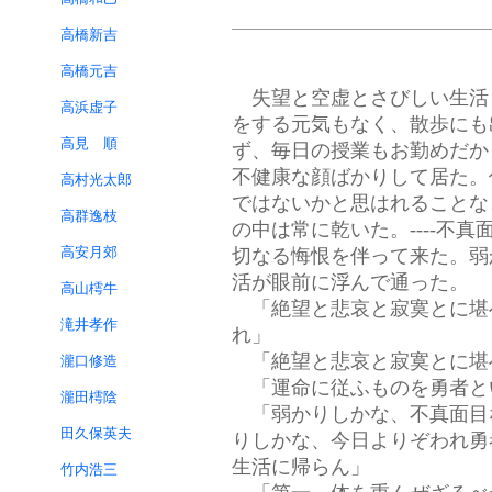
高橋新吉
高橋元吉
失望と空虚とさびしい生活
高浜虚子
をする元気もなく、散歩にも
高見 順
ず、毎日の授業もお勤めだか
不健康な顔ばかりして居た。
高村光太郎
ではないかと思はれることな
高群逸枝
の中は常に乾いた。----不
高安月郊
切なる悔恨を伴って来た。弱
活が眼前に浮んで通った。
高山樗牛
「絶望と悲哀と寂寞とに堪
滝井孝作
れ」
「絶望と悲哀と寂寞とに堪
瀧口修造
「運命に従ふものを勇者と
瀧田樗陰
「弱かりしかな、不真面目
田久保英夫
りしかな、今日よりぞわれ勇
生活に帰らん」
竹内浩三