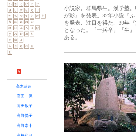
小説家。群馬県生。漢学塾。
が影』を発表。32年小説『ふ
を発表、注目を得た。39年『
となった。『一兵卒』『生』
ある。
高木恭造
高田 保
高田敏子
高野悦子
高野素十
高橋和巳