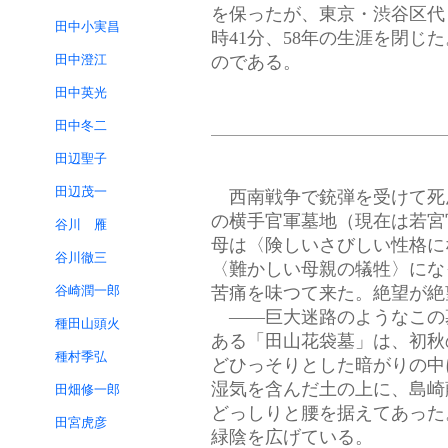
を保ったが、東京・渋谷区代々
田中小実昌
時41分、58年の生涯を閉じ
田中澄江
のである。
田中英光
田中冬二
田辺聖子
田辺茂一
西南戦争で銃弾を受けて死
の横手官軍墓地（現在は若宮
谷川 雁
母は〈険しいさびしい性格に
谷川徹三
〈難かしい母親の犠牲〉にな
谷崎潤一郎
苦痛を味つて来た。絶望が絶
——巨大迷路のようなこの
種田山頭火
ある「田山花袋墓」は、初秋
種村季弘
どひっそりとした暗がりの中
湿気を含んだ土の上に、島崎
田畑修一郎
どっしりと腰を据えてあった
田宮虎彦
緑陰を広げている。