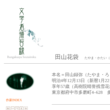
田山花袋
たやま・かたい（18
本名＝田山録弥（たやま・ろ
明治4年12月13日（新暦1月
享年57歳（高樹院晴誉残雪
東京都府中市多磨町4–628 
作家INDEX