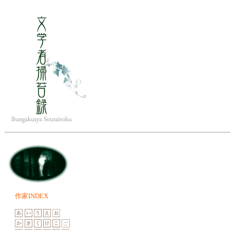
人は
蕭々と吹き渡
作家INDEX
香気につ
おびただしい墓石群