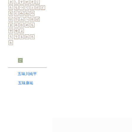
人生に絶望
道半ばにして
語り尽くして人
一歩
落ち葉を踏
この迷い道を
鎮魂
望ま
五味川純平
あるいは
五味康祐
作家たちが
私は