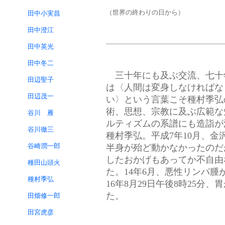
（世界の終わりの日から）
田中小実昌
田中澄江
田中英光
田中冬二
三十年にも及ぶ交流、七十
田辺聖子
は〈人間は変身しなければな
田辺茂一
い〉という言葉こそ種村季弘
術、思想、宗教に及ぶ広範な
谷川 雁
ルティズムの系譜にも造詣が
谷川徹三
種村季弘。平成7年10月、
谷崎潤一郎
半身が殆ど動かなかったのだ
したおかげもあってか不自由
種田山頭火
た。14年6月、悪性リンパ
種村季弘
16年8月29日午後8時25
た。
田畑修一郎
田宮虎彦