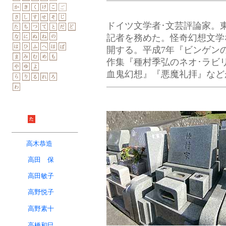
ドイツ文学者･文芸評論家。
記者を務めた。怪奇幻想文学
開する。平成7年『ビンゲン
作集『種村季弘のネオ･ラビ
血鬼幻想』『悪魔礼拝』など
高木恭造
高田 保
高田敏子
高野悦子
高野素十
高橋和巳