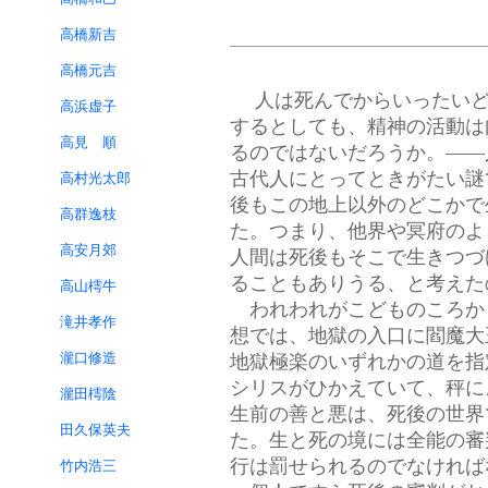
高橋新吉
高橋元吉
人は死んでからいったい
高浜虚子
するとしても、精神の活動は
高見 順
るのではないだろうか。——
古代人にとってときがたい謎
高村光太郎
後もこの地上以外のどこかで
高群逸枝
た。つまり、他界や冥府のよ
高安月郊
人間は死後もそこで生きつづ
ることもありうる、と考えた
高山樗牛
われわれがこどものころか
滝井孝作
想では、地獄の入口に閻魔大
瀧口修造
地獄極楽のいずれかの道を指
シリスがひかえていて、秤に
瀧田樗陰
生前の善と悪は、死後の世界
田久保英夫
た。生と死の境には全能の審
行は罰せられるのでなければ
竹内浩三