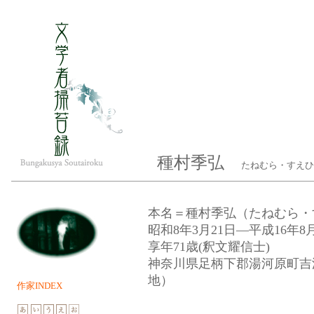
種村季弘
たねむら・すえひろ
本名＝種村季弘（たねむら・
昭和8年3月21日—平成16年
享年71歳(釈文耀信士)
神奈川県足柄下郡湯河原町吉浜
地）
作家INDEX