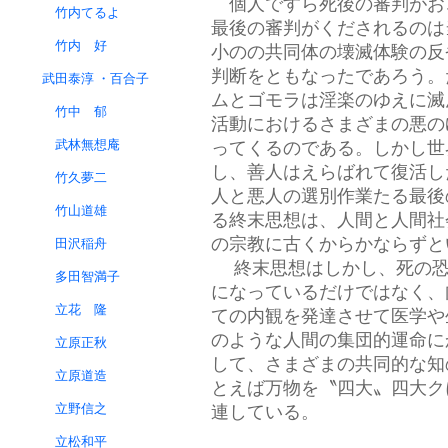
個人ですら死後の審判がお
竹内てるよ
最後の審判がくだされるのは
竹内 好
小のの共同体の壊滅体験の反
判断をともなったであろう。
武田泰淳 ・百合子
ムとゴモラは淫楽のゆえに滅
竹中 郁
活動におけるさまざまの悪の
武林無想庵
ってくるのである。しかし世
し、善人はえらばれて復活し
竹久夢二
人と悪人の選別作業たる最後
竹山道雄
る終末思想は、人間と人間社
の宗教に古くからかならずと
田沢稲舟
終末思想はしかし、死の
多田智満子
になっているだけではなく、
立花 隆
ての内観を発達させて医学や
のような人間の集団的運命に
立原正秋
して、さまざまの共同的な知
立原道造
とえば万物を〝四大〟四大ク
立野信之
連している。
立松和平