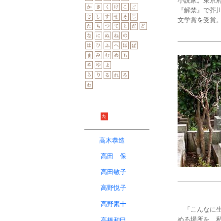
小説家。東京
『解禁』で芥
文学賞を受賞
高木恭造
高田 保
高田敏子
高野悦子
高野素十
「こんなに生
める場所を、
高橋和巳