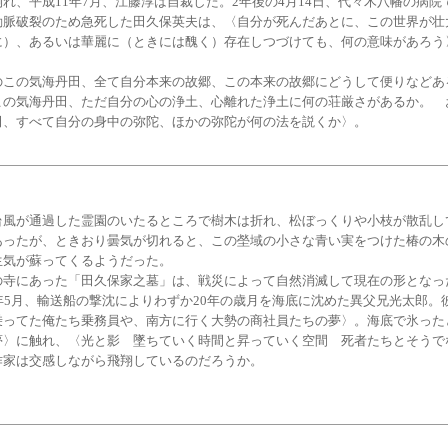
れ、平成11年7月、江藤淳は自裁した。2年後の4月14日、代々木八幡の病院
動脈破裂のため急死した田久保英夫は、〈自分が死んだあとに、この世界が壮
に）、あるいは華麗に（ときには醜く）存在しつづけても、何の意味があろう
。
この気海丹田、全て自分本来の故郷、この本来の故郷にどうして便りなどあ
この気海丹田、ただ自分の心の浄土、心離れた浄土に何の荘厳さがあるか。 
田、すべて自分の身中の弥陀、ほかの弥陀が何の法を説くか〉。
風が通過した霊園のいたるところで樹木は折れ、松ぼっくりや小枝が散乱し
あったが、ときおり曇気が切れると、この塋域の小さな青い実をつけた椿の木
生気が蘇ってくるようだった。
寺にあった「田久保家之墓」は、戦災によって自然消滅して現在の形となっ
年5月、輸送船の撃沈によりわずか20年の歳月を海底に沈めた異父兄光太郎。
乗ってた俺たち乗務員や、南方に行く大勢の商社員たちの夢〉。海底で氷った
夢〉に触れ、〈光と影 墜ちていく時間と昇っていく空間 死者たちとそうで
作家は交感しながら飛翔しているのだろうか。