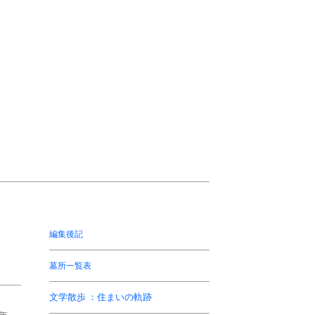
編集後記
墓所一覧表
文学散歩 ：住まいの軌跡