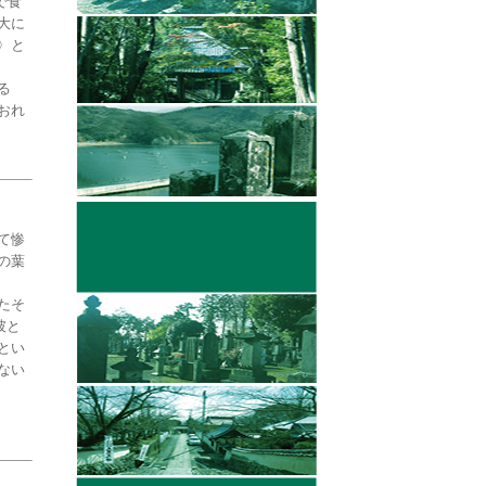
で食
大に
〉と
る
おれ
て惨
の葉
たそ
彼と
とい
ない