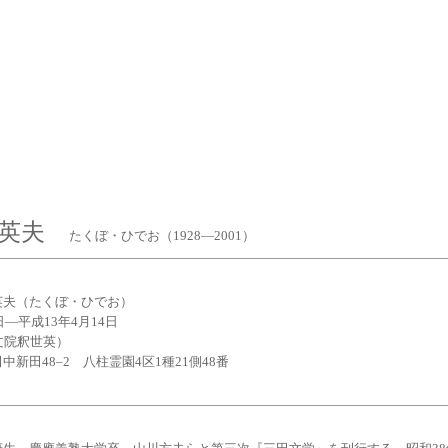
保英夫
たくぼ・ひでお（1928—2001）
英夫（たくぼ・ひでお）
日—平成13年4月14日
文院釈世英）
新田48–2 八柱霊園4区1種21側48番