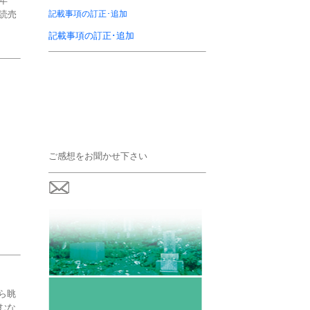
年
読売
記載事項の訂正･追加
記載事項の訂正･追加
ご感想をお聞かせ下さい
ら眺
むな