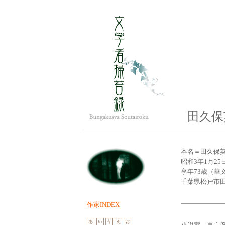
田久
本名＝田久保
昭和3年1月25
享年73歳（華
千葉県松戸市田中
作家INDEX