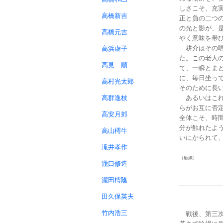
しさこそ、充
高橋新吉
正と負の二つ
の光と影が、
高橋元吉
やく意味を帯
耕介はその噴
高浜虚子
た。この老人
高見 順
て、一瞬とま
に、毎日坐っ
高村光太郎
そのために長
高群逸枝
あるいはこれ
らがお互に否
高安月郊
全体こそ、時
分が触れたよ
高山樗牛
いにかられて
滝井孝作
（触媒）
瀧口修造
瀧田樗陰
田久保英夫
竹内浩三
戦後、第三次『