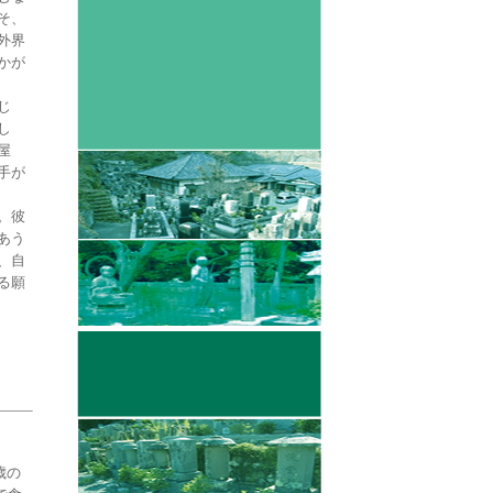
そ、
外界
かが
じ
し
屋
手が
。彼
あう
、自
る願
歳の