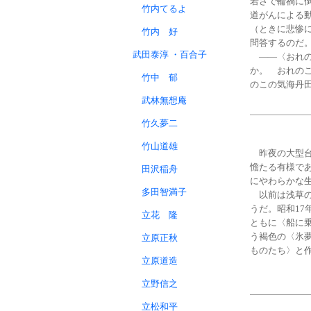
若さで輪禍に倒
竹内てるよ
道がんによる
（ときに悲惨
竹内 好
問答するのだ
武田泰淳 ・百合子
——〈おれの
か。 おれの
竹中 郁
のこの気海丹
武林無想庵
竹久夢二
竹山道雄
昨夜の大型台
憺たる有様で
田沢稲舟
にやわらかな
多田智満子
以前は浅草の
うだ。昭和17
立花 隆
ともに〈船に
う褐色の〈氷
立原正秋
ものたち〉と
立原道造
立野信之
立松和平