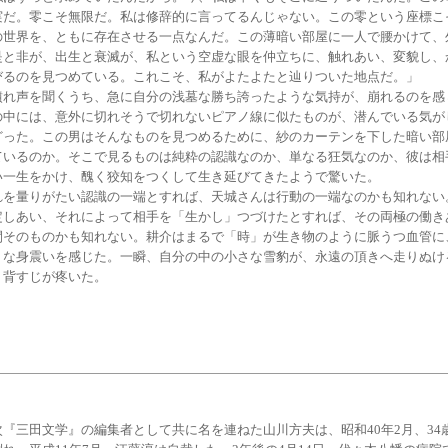
実だ。零こそ無限だ。私は修辞的に言ってるんじゃない。この零という座標こ
の世界を、ともに存在させる一点なんだ。この薄暗い部屋に一人で腰かけて、
是と非が、出生と衰滅が、私という空虚な眼を仲立ちに、触れあい、変貌し、
びるのを見つめている。これこそ、私がよたよたと辿りついた地点だ。」
れ声を聞くうち、急に自分の浅墓な勝ち誇ったような気持が、崩れるのを感
の中には、意外に切れそうで切れないピアノ線に似たものが、潜んでいる気が
どった。この男はそんなものを見つめるために、紗のカーテンを下した暗い部
ているのか。そこで見るものは純粋の認識なのか、単なる狂気なのか、彼は相
い一生をかけ、醜く狡知をつくして生き延びてきたようで驚いた。
を量りがたい認識の一端とすれば、天城さんは行動の一端なのかも知れない
定しあい、それによって相手を「生かし」つづけたとすれば、その両極の働き
間そのものかも知れない。耕介はまるで「時」が生き物のように脈うつ血管に
うな身震いを感じた。一瞬、自分の中の小さな雪豹が、永遠の頂きへ走りぬけ
、背すじが疼いた。
三田文学』の編集者として共に名を連ねた山川方夫は、昭和40年2月、34