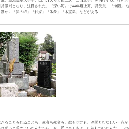
府生。慶應義塾大学卒。山川方夫らと第三次『三田文学』を刊行する。昭和38
川賞候補となり、注目された。『深い河』で44年度上芥川賞受賞、『海図』で
。ほかに『髪の環』『触媒』『氷夢』『木霊集』などがある。
きることも死ぬことも、生者も死者も、敵も味方も、深閑とむなしい一点か
私はずっと求めていたんだから。今、私は辛くもそこに辿りついたんだ。この