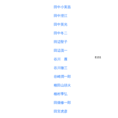
田中小実昌
田中澄江
田中英光
田中冬二
田辺聖子
田辺茂一
谷川 雁
谷川徹三
谷崎潤一郎
種田山頭火
種村季弘
田畑修一郎
田宮虎彦