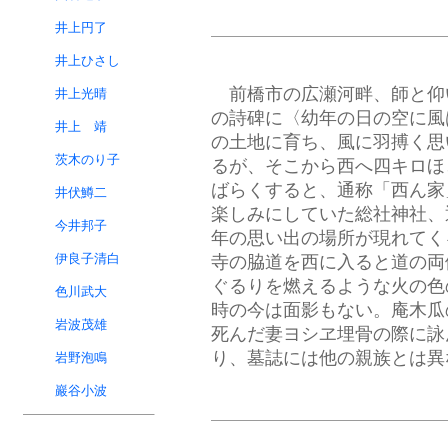
井上円了
井上ひさし
前橋市の広瀬河畔、師と仰
井上光晴
の詩碑に〈幼年の日の空に風
井上 靖
の土地に育ち、風に羽搏く思
茨木のり子
るが、そこから西へ四キロほ
ばらくすると、通称「西ん家
井伏鱒二
楽しみにしていた総社神社、
今井邦子
年の思い出の場所が現れてく
伊良子清白
寺の脇道を西に入ると道の両
ぐるりを燃えるような火の色
色川武大
時の今は面影もない。庵木瓜
岩波茂雄
死んだ妻ヨシヱ埋骨の際に詠
り、墓誌には他の親族とは異
岩野泡鳴
巖谷小波