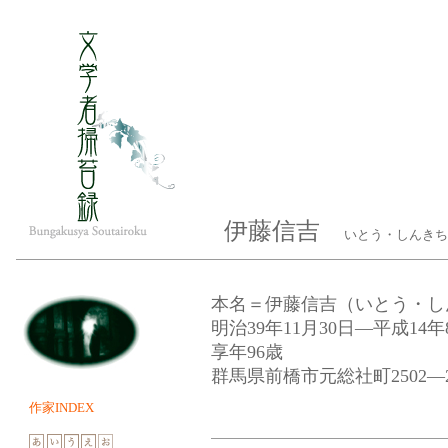
伊藤信吉
いとう・しんきち（
本名＝伊藤信吉（いとう・し
明治39年11月30日—平成14
享年96歳
群馬県前橋市元総社町2502
作家INDEX