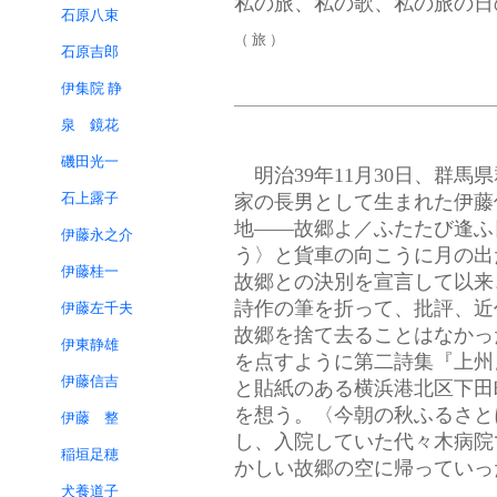
私の旅、私の歌、私の旅の日
石原八束
（ 旅 ）
石原吉郎
伊集院 静
泉 鏡花
磯田光一
明治39年11月30日、群馬
石上露子
家の長男として生まれた伊藤
地——故郷よ／ふたたび逢ふ
伊藤永之介
う〉と貨車の向こうに月の出
伊藤桂一
故郷との決別を宣言して以来
詩作の筆を折って、批評、近
伊藤左千夫
故郷を捨て去ることはなかった
伊東静雄
を点すように第二詩集『上州
伊藤信吉
と貼紙のある横浜港北区下田
を想う。〈今朝の秋ふるさと
伊藤 整
し、入院していた代々木病院で
稲垣足穂
かしい故郷の空に帰っていっ
犬養道子