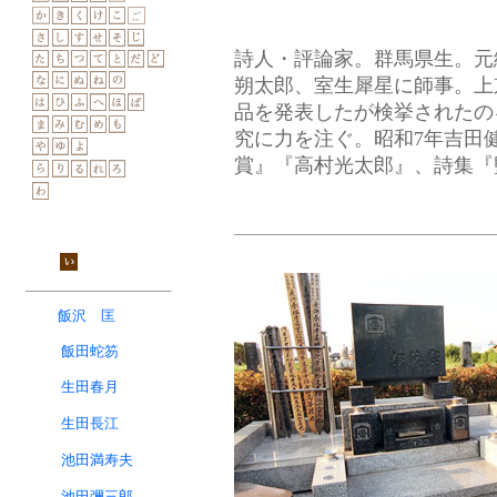
詩人・評論家。群馬県生。元
朔太郎、室生犀星に師事。上
品を発表したが検挙されたの
究に力を注ぐ。昭和7年吉田
賞』『高村光太郎』、詩集『
飯沢 匡
飯田蛇笏
生田春月
生田長江
池田満寿夫
池田彌三郎