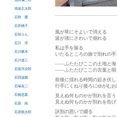
池波正太郎
石和 鷹
石井桃子
風が草にそよいで消える
石垣りん
波が渚にさわいで崩れる
石川 淳
私は手を振る
石川啄木
いたるところの旅で別れの手
石川達三
——ふたたびここの土地と海
石坂洋次郎
——ふたたびここの言葉と唄
石田波郷
前後に揺れる時間の起き伏し
行手にくねり後ろにゆがむお
石塚友二
石橋思案
見えぬ何ものかが別れを言う
見えぬ何ものかが別れを告げ
石原 純
訣別の思いで綴る
石原慎太郎