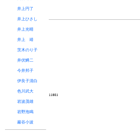
井上円了
井上ひさし
井上光晴
井上 靖
茨木のり子
井伏鱒二
今井邦子
伊良子清白
色川武大
岩波茂雄
岩野泡鳴
巖谷小波