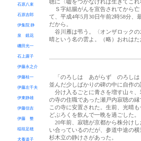
聴に〈嘘をつかなければ生きてこれ
石原八束
Ｓ字結腸がんを宣告されてから亡く
石原吉郎
て、平成4年5月30日午前2時58
だから。
伊集院 静
谷川雁は弔う。〈オンザロックの
泉 鏡花
晴という名の雲よ。（略）おれはた
磯田光一
石上露子
伊藤永之介
「のろしは あがらず のろしは
伊藤桂一
並んだ少しばかりの碑の中に自作の
伊藤左千夫
分け入るごとに青さを増す山々、岩
伊東静雄
の寺の住職であった瀬戸内寂聴の縁
この寺に安置された。生前、光晴も
伊藤信吉
どぶろくを飲んで一晩を過ごした。
伊藤 整
20年前、寂聴が京都から株分けし
稲垣足穂
い合っているのだが、参道中途の横
杉木立の静けさがあった。
犬養道子