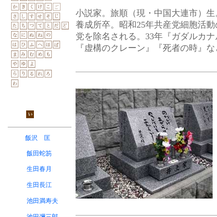
小説家。旅順（現・中国大連市）生
養成所卒。昭和25年共産党細胞活
党を除名される。33年『ガダルカ
『虚構のクレーン』『死者の時』な
飯沢 匡
飯田蛇笏
生田春月
生田長江
池田満寿夫
池田彌三郎