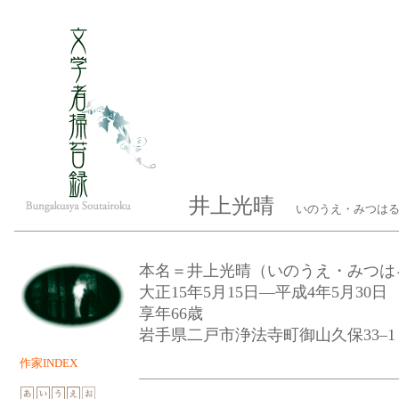
井上光晴
いのうえ・みつはる（
本名＝井上光晴（いのうえ・みつは
大正15年5月15日—平成4年5月30
享年66歳
岩手県二戸市浄法寺町御山久保33–
作家INDEX