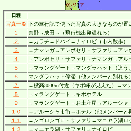
日程
写真一覧
下の旅行記で使った写真の大きなものが置
１
秦野→成田→（飛行機出発遅れる）
２
→カラチ→ドバイ→ナイロビ（市内散歩）
３
→ナマンガ→アンボセリ・サファリ→アン
４
→アンボセリ・サファリ→ナマンガ→アル
５
→マラングゲート→マンダラハット（這う
６
マンダラハット停滞（他メンバーと別れる
７
→標高3000m付近（キボ峰が見えた）→マ
８
→マラングゲート→キボホテル
９
→マラングゲート→お土産屋→アルーシャ
１０
→アルーシャ市街→ホテル（他メンバーと
１１
→ンゴロンゴロ・サファリ→マニヤラ湖ロ
１２
→マニヤラ湖・サファリ→ナイロビ