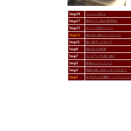
Step19
ベーコンポテト
Step17
骨付きラム肉の香草焼き
Step15
クイックDOベーコン
Step13
錆が出た時のメンテナンス
Step11
鯖一夜干しスモーク
Step9
鶏のみそ治部煮
Step7
スペアリブの蒸し焼き
Step5
本格ローストビーフ
Step3
鶏肉の蒸し焼きスモーク仕立て
Step1
まずはなら試運転「シーズニング