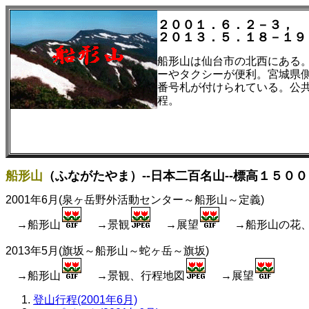
２００１．６．２－３，
２０１３．５．１８－１９
船形山は仙台市の北西にある
ーやタクシーが便利。宮城県側
番号札が付けられている。公共
程。
船形山
（ふながたやま）--日本二百名山--標高１５００
2001年6月(泉ヶ岳野外活動センター～船形山～定義)
→船形山
→景観
→展望
→船形山の花、
2013年5月(旗坂～船形山～蛇ヶ岳～旗坂)
→船形山
→景観、行程地図
→展望
登山行程(2001年6月)