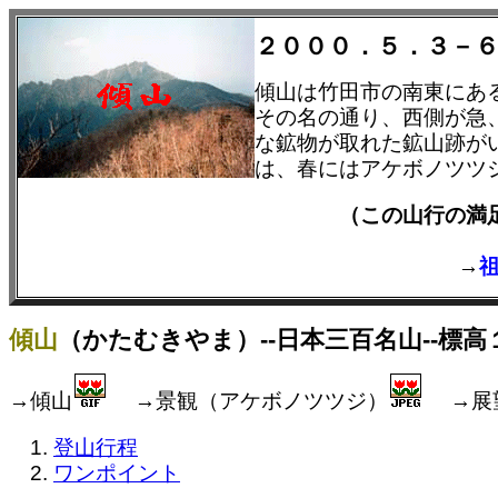
２０００．５．３－
傾山は竹田市の南東にあ
その名の通り、西側が急
な鉱物が取れた鉱山跡が
は、春にはアケボノツツ
（この山行の
→
傾山
（かたむきやま）--日本三百名山--標高
→傾山
→景観（アケボノツツジ）
→展
登山行程
ワンポイント