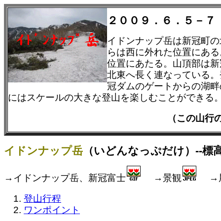
２００９．６．５－７
イドンナップ岳は新冠町の
らは西に外れた位置にある
位置にあたる。山頂部は新
北東へ長く連なっている。
冠ダムのゲートからの湖畔
にはスケールの大きな登山を楽しむことができる
（この山行
イドンナップ岳
（いどんなっぷだけ）--標高
→イドンナップ岳、新冠富士
→景観
→
登山行程
ワンポイント