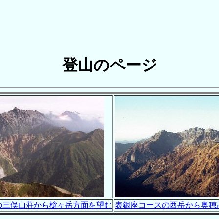
登山のページ
の三俣山荘から槍ヶ岳方面を望む
表銀座コースの西岳から奥穂