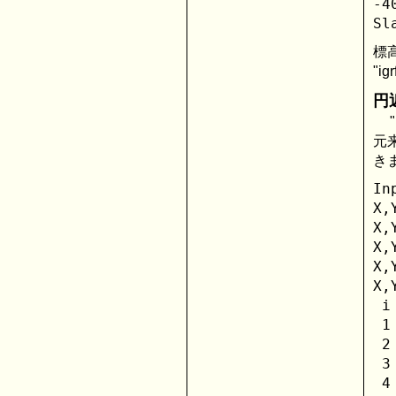
-4
標
"i
円
元
き
In
X,
X,
X,
X,
X,
 i
 1
 2
 3
 4