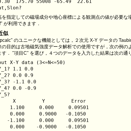
0.30  175.70 55008 -65.49  22.61

高を指定しての磁場成分や地心座標による観測点の値が必要な
grf" が利用できます．
近似
"pcalc" のユニークな機能としては，２次元 X-Y データの Ta
来の目的は古地磁気強度データ解析での使用ですが，次の例の
ます． "項目C" を選び，４つのデータを入力した結果は次の通
put X-Y data (3<=N<=50)

Y_1? 1.1 0.0

Y_2? 0.0 0.9

Y_3? -1.1 0.0

Y_4? 0.0 -0.9

Y_5? 

     X         Y         Error

    1.100     0.000     0.09501 

    0.000     0.9000   -0.1050  

   -1.100     0.000     0.09501 

    0.000    -0.9000   -0.1050  
