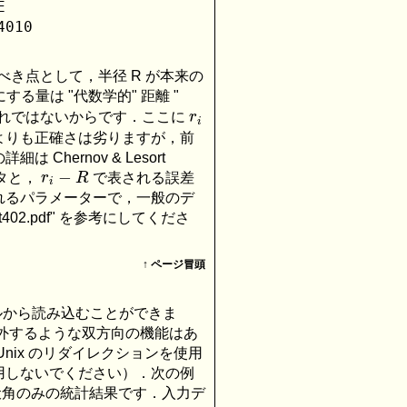


010 

意すべき点として，半径 R が本来の
る量は "代数学的" 距離 "
r
i
それではないからです．ここに
よりも正確さは劣りますが，前
ernov & Lesort
r
i
−
R
ータと，
で表される誤差
れるパラメーターで，一般のデ
gt402.pdf" を参考にしてくださ
↑
ページ冒頭
ァイルから読み込むことができま
を除外するような双方向の機能はあ
nix のリダイレクションを使用
使用しないでください）．次の例
いての伏角のみの統計結果です．入力デ