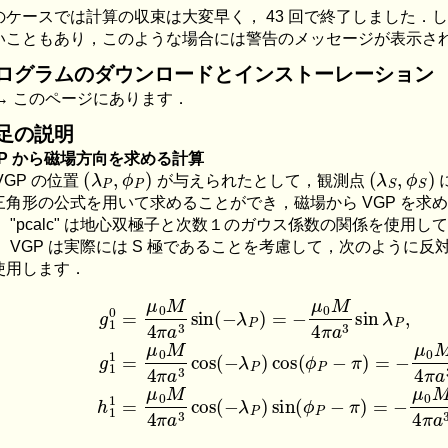
のケースでは計算の収束は大変早く， 43 回で終了しました．
いこともあり，このような場合には警告のメッセージが表示さ
ログラムのダウンロードとインストーレーション
→ このページにあります．
足の説明
GP から磁場方向を求める計算
(
λ
P
,
ϕ
P
)
(
λ
S
,
ϕ
S
VGP の位置
が与えられたとして，観測点
三角形の公式を用いて求めることができ，磁場から VGP を求
， "pcalc" は地心双極子と次数１のガウス係数の関係を使用
， VGP は実際には S 極であることを考慮して，次のように
使用します．
g
1
0
=
μ
0
M
4
π
a
3
sin
(
−
λ
P
)
=
−
μ
0
M
4
π
a
3
sin
λ
P
,
g
1
1
=
μ
0
M
4
μ
0
M
a