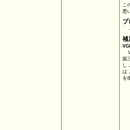
こ
悪
プ
補
V
面
し
は
を