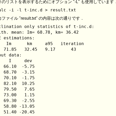
タのリストを表示するためにオプション "-L" も使用しています
ファイル "result.txt" の内容は次の通りです．
clination only statistics of t-inc.d:

ith. mean: Im= 68.78, km= 36.42

E estimations:

   Im      km     a95   iteration

  71.85   32.45   9.17      43

put data:

    I     dev

  66.10  -5.75

  68.70  -3.15

  70.10  -1.75

  82.10  10.25

  79.50   7.65

  73.00   1.15

  69.30  -2.55

  58.80 -13.05
