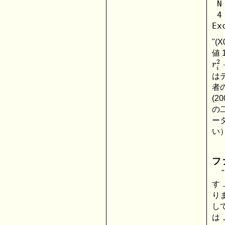
 N
 4
"(
値
r
i
2
は
者
(2
の
ータ
い
フ
す
り
し
は，