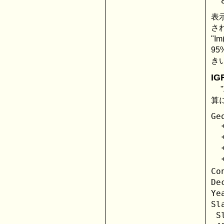
表
さ
"I
9
きい
I
算に
Ge
  
  
  
  
Co
De
Ye
Sl
 S