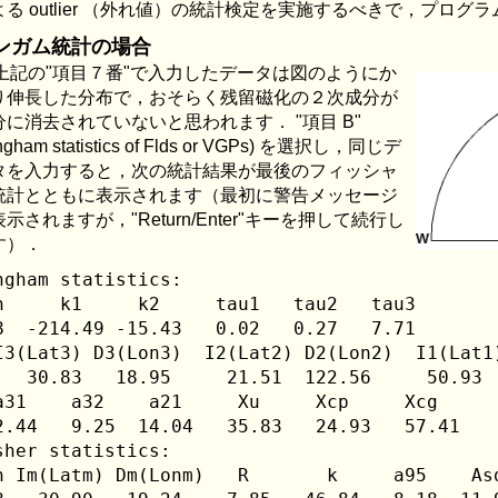
る outlier （外れ値）の統計検定を実施するべきで，プログラム "
ンガム統計の場合
上記の"項目７番"で入力したデータは図のようにか
り伸長した分布で，おそらく残留磁化の２次成分が
分に消去されていないと思われます． "項目 B"
ngham statistics of Flds or VGPs) を選択し，同じデ
タを入力すると，次の統計結果が最後のフィッシャ
統計とともに表示されます（最初に警告メッセージ
示されますが，"Return/Enter"キーを押して続行し
す）．
ngham statistics:

n     k1     k2     tau1   tau2   tau3

8  -214.49 -15.43   0.02   0.27   7.71

I3(Lat3) D3(Lon3)  I2(Lat2) D2(Lon2)  I1(Lat1)
   30.83   18.95     21.51  122.56     50.93  
a31    a32    a21     Xu     Xcp     Xcg

2.44   9.25  14.04   35.83   24.93   57.41

sher statistics:

n Im(Latm) Dm(Lonm)   R       k     a95    Asd