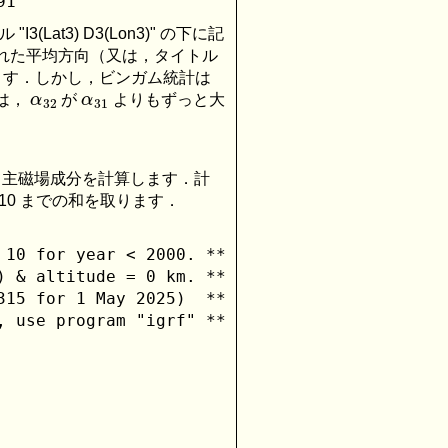
3(Lat3) D3(Lon3)" の下に記
られた平均方向（又は，タイトル
しています．しかし，ビンガム統計は
α
32
α
31
は，
が
よりもずっと大
期間について主磁場成分を計算します．計
 n=10 までの和を取ります．
10 for year < 2000. **

 & altitude = 0 km. **

15 for 1 May 2025)  **

 use program "igrf" **
