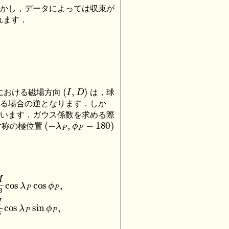
しかし，データによっては収束が
れます．
)
(
I
,
D
)
における磁場方向
は，球
める場合の逆となります．しか
しています．ガウス係数を求める際
(
−
λ
P
,
ϕ
P
−
180
)
反対称の極位置
π
a
3
cos
(
−
λ
P
)
cos
(
ϕ
P
−
π
)
=
−
μ
0
M
4
π
a
3
cos
λ
P
cos
ϕ
P
,
h
1
1