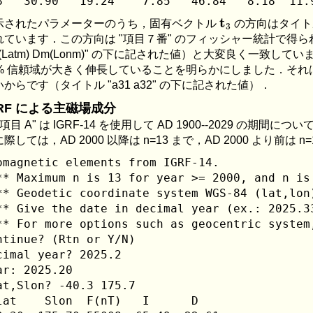
t
3
示されたパラメーターのうち，固有ベクトル
の方向はタイトル "I
れています．この方向は "項目７番" のフィッシャー統計で得
m(Latm) Dm(Lonm)" の下に記された値）と大変良く一致
5% 信頼域が大きく伸長していることを明らかにしました．それ
からです（タイトル "a31 a32" の下に記された値）．
GRF による主磁場成分
"項目 A" は IGRF-14 を使用して AD 1900--2029 の
際しては，AD 2000 以降は n=13 まで，AD 2000 より前は
omagnetic elements from IGRF-14.

** Maximum n is 13 for year >= 2000, and n is 
** Geodetic coordinate system WGS-84 (lat,lon)
** Give the date in decimal year (ex.: 2025.33
** For more options such as geocentric system,
ntinue? (Rtn or Y/N) 

cimal year? 2025.2

ar: 2025.20

at,Slon? -40.3 175.7

lat    Slon  F(nT)   I      D
