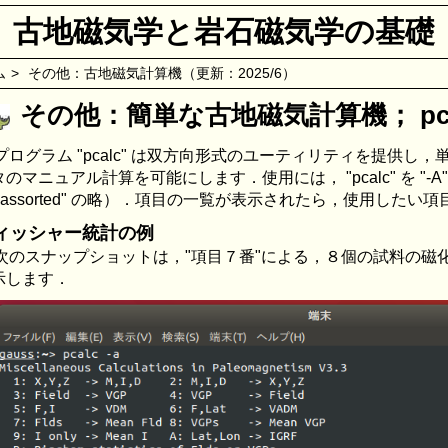
古地磁気学と岩石磁気学の基礎
ム
>
その他：古地磁気計算機（更新：2025/6）
その他：簡単な古地磁気計算機； pca
プログラム "pcalc" は双方向形式のユーティリティを提供し
のマニュアル計算を可能にします．使用には， "pcalc" を "-
 "assorted" の略）．項目の一覧が表示されたら，使用した
ィッシャー統計の例
次のスナップショットは，"項目７番"による，８個の試料の磁
示します．