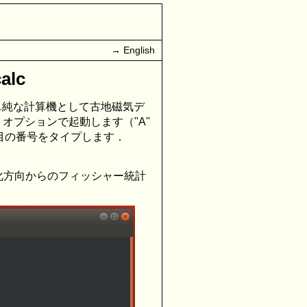
→ English
lc
，単純な計算機として古地磁気デ
A" オプションで起動します（"A"
い項目の番号をタイプします．
化方向からのフィッシャー統計