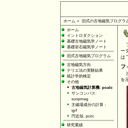
ホーム
>
旧式の古地磁気プログラ
ホーム
イントロダクション
基礎古地磁気学ノート
基礎岩石磁気学ノート
ータ
旧式古地磁気プログラム
は
古地磁気方向
フ
テリエ法の実験結果
統計学的検定
を
その他
古地磁気計算機: pcalc
サンコンパス:
sunpmag
主磁場成分の計算：
igrf
円近似: pcirc
研究業績