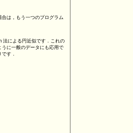
場合は，もう一つのプログラム
ubin 法による円近似です．これの
ように一般のデータにも応用で
りです．