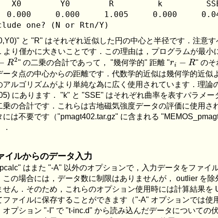
   X0        Y0        R         k         SSE
  0.000     0.000     1.005     0.000     0.04
X0,Y0)" と "R" はそれぞれ近似した円の中心と半径です．注
 1 より僅かに大きいことです．この理由は，プログラムが最小にす
−
R
2
r
i
−
R
" の二乗の合計であって， "幾何学的" 距離 "
" の
データ点の中心からの距離です．代数学的近似は幾何学的近似
のアルゴリズムがより単純な為に広く使用されています．理論の詳細は Ch
005) にあります． "k" と "SSE" はそれぞれ曲率を表すパラメ
二乗の合計です．これらは古地磁気強度データの評価に使用さ
には不要です（"pmagt402.tar.gz" に含まれる "MEMOS_pma
）．
ァイルからのデータ入力
"pcalc" はまた "-A" 以外のオプションで，入力データをフ
．この場合には，データ数に制限はありませんが， outlier 
ません．そのため，これらのオプション使用時には計算結果を U
てファイルに保存することができます（"-A" オプションでは
オプション "-I" で "t-inc.d" から読み込んだデータにつ