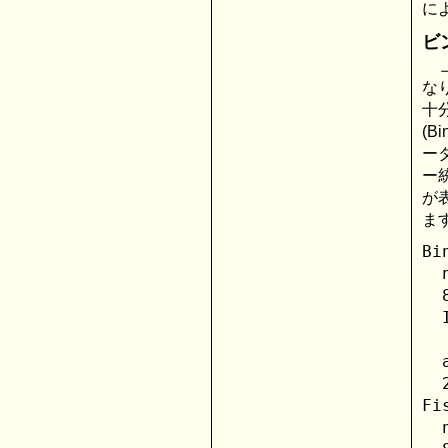
によ
ビ
な
十
(Bi
ー
ー
が表
ま
Bi
  
  
  
  
  
  
Fi
  