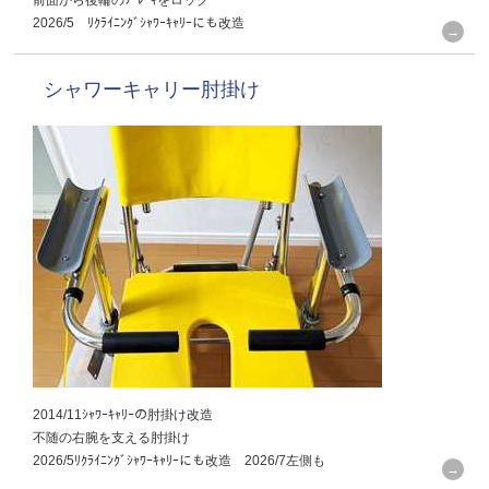
前面から後輪のﾌﾞﾚｰｷをロック
2026/5 ﾘｸﾗｲﾆﾝｸﾞｼｬﾜｰｷｬﾘｰにも改造
シャワーキャリー肘掛け
2014/11ｼｬﾜｰｷｬﾘｰの肘掛け改造
不随の右腕を支える肘掛け
2026/5ﾘｸﾗｲﾆﾝｸﾞｼｬﾜｰｷｬﾘｰにも改造 2026/7左側も