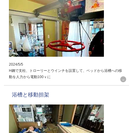
2024/5/5
H鋼で支柱、トローリーとウインチを設置して、ベッドから浴槽への移
動を人力から電動100ｖに
浴槽と移動担架