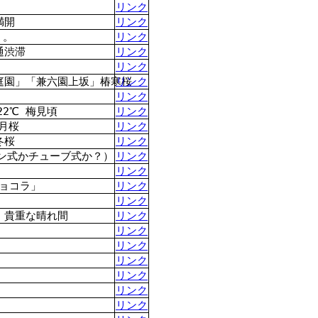
リンク
満開
リンク
・。
リンク
通渋滞
リンク
リンク
庭園」「兼六園上坂」椿寒桜
リンク
リンク
2℃ 梅見頃
リンク
月桜
リンク
冬桜
リンク
ン式かチューブ式か？）
リンク
リンク
ョコラ」
リンク
中
リンク
 貴重な晴れ間
リンク
リンク
リンク
リンク
リンク
リンク
リンク