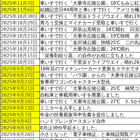
2025年11月7日
車いすで行く「大乗寺丘陵公園」18℃もみじ紅
2025年11月6日
結婚記念日44周年と車いすで行く「アメリカ楓
2025年10月30日
車いすで行く「千里浜ドライブウエイ」晴れ19
2025年10月29日
胃ろう交換とマイナカード受取と車いすで行く
2025年10月24日
車いすで行く「卯辰山見晴台」18℃晴れ 日没
2025年10月23日
車いすで行く「大乗寺丘陵公園」19℃快晴 赤
2025年10月17日
車いすで行く「金沢城公園」快晴25℃ 二の
2025年10月15日
車いすで行く「大乗寺丘陵公園」24℃晴れ
2025年10月15日
「栄養剤絞り器」の自作がお役に立ちました
2025年10月2日
車いすで行く「千里浜ドライブウエイ」晴れ26
2025年9月29日
10年目のマイナンバーカード更新をスマホで
2025年9月27日
車いすで行く「バラ園」からの「大乗寺丘陵公
2025年9月23日
食事用ワゴンのキャスター大型化
2025年9月21日
車いすで行く「大乗寺丘陵公園」25℃ 林間
2025年9月20日
自転車と車載用車いすを廃棄しました
2025年9月19日
車いすで行く「大乗寺丘陵公園」27℃ 3.5
2025年9月13日
ミニカーを入手しました
2025年9月7日
年金の扶養親族等申告書を提出しました
2025年9月4日
ハンドブレンダースタンド自作
2025年9月3日
8月は30分早起きしました。
2025年8月28日
小さくなった「電子車検証」と車検証閲覧アプ