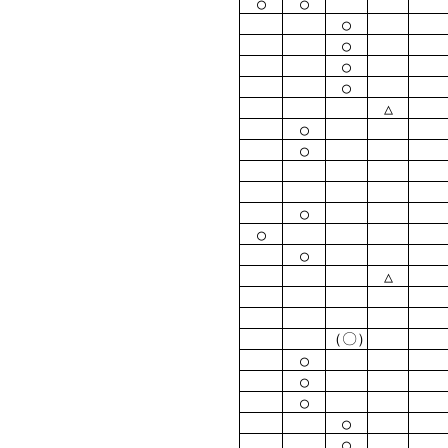
○
○
○
○
○
○
△
○
○
○
○
○
△
（〇）
○
○
○
○
○