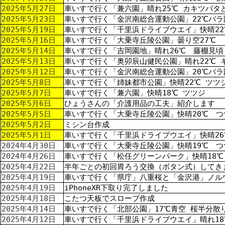
2025年5月27日
車いすで行く「兼六園」晴れ25℃ カキツバタ
2025年5月23日
車いすで行く「金沢南総合運動公園」22℃バラ
2025年5月19日
車いすで行く「千里浜ドライブウエイ」快晴22
2025年5月16日
車いすで行く「大乗寺丘陵公園」曇り空27℃
2025年5月14日
車いすで行く「吉岡園地」晴れ26℃ 藤棚見頃
2025年5月13日
車いすで行く「奥卯辰山健民公園」晴れ22℃ 
2025年5月12日
車いすで行く「金沢南総合運動公園」20℃バラ
2025年5月8日
車いすで行く「姉妹都市公園」快晴22℃ ツツ
2025年5月7日
車いすで行く「兼六園」快晴18℃ ツツジ
2025年5月6日
ひょうさんの「介護用品の工夫」紹介します
2025年5月5日
車いすで行く「大乗寺丘陵公園」快晴20℃ つ
2025年5月2日
ミシン台作成
2025年5月1日
車いすで行く「千里浜ドライブウエイ」快晴26
2024年4月30日
車いすで行く「大乗寺丘陵公園」快晴19℃ 
2024年4月26日
車いすで行く「松任グリーンパーク」快晴18
2025年4月22日
半年ごとの初回胃ろう交換（ボタン式）してき
2025年4月19日
車いすで行く「県庁」八重桜と「金沢港」ノル
2025年4月19日
iPhoneXR下取り完了しました
2025年4月18日
こたつ天板でスロープ作成
2025年4月14日
車いすで行く「北部公園」17℃青空 桜半分散
2025年4月12日
車いすで行く「千里浜ドライブウエイ」晴れ18