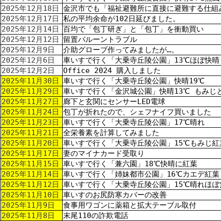
2025年12月18日
金沢市でも「福祉避難所に直接に避難する仕組
2025年12月17日
私の平均余命が102日延びました。
2025年12月14日
百均で「包丁研ぎ」と「包丁」を衝動買い
2025年12月12日
留置バルーントラブル
2025年12月9日
介助グローブ作ってみましたが…。
2025年12月6日
車いすで行く「大乗寺丘陵公園」13℃ほぼ快晴
2025年12月2日
Office 2024 購入しました
2025年11月30日
車いすで行く「大乗寺丘陵公園」快晴19℃
2025年11月29日
車いすで行く「金沢城公園」快晴13℃ もみじ
2025年11月27日
廊下と玄関にセンサーLED電球
2025年11月24日
包丁が折れたので、シェフナイフ買いました
2025年11月23日
車いすで行く「大乗寺丘陵公園」17℃晴れ
2025年11月21日
全栄養素を計算してみました
2025年11月20日
車いすで行く「大乗寺丘陵公園」15℃もみじ紅
2025年11月17日
妻のマイナカード受取り
2025年11月15日
車いすで行く「兼六園」18℃快晴に紅葉
2025年11月14日
車いすで行く「姉妹都市公園」16℃カエデ紅葉
2025年11月12日
車いすで行く「大乗寺丘陵公園」15℃晴れほぼ
2025年11月10日
車いすのお尻防寒カバーの改善
2025年11月9日
食事用ワゴンに薬箱と拡大テーブル取付
2025年11月8日
末尾110の詐欺電話