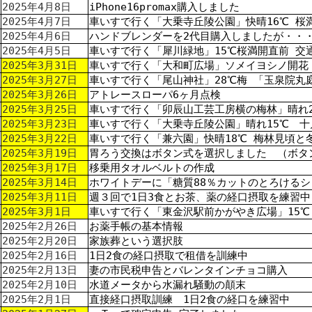
2025年4月8日
iPhone16promax購入しました
2025年4月7日
車いすで行く「大乗寺丘陵公園」快晴16℃ 桜
2025年4月6日
ハンドブレンダーを2代目購入しましたが・・
2025年4月5日
車いすで行く「犀川緑地」15℃桜満開直前 交
2025年3月31日
車いすで行く「大和町広場」ソメイヨシノ開花
2025年3月27日
車いすで行く「尾山神社」28℃梅 「玉泉院丸
2025年3月26日
アトレースローパ6ヶ月点検
2025年3月25日
車いすで行く「卯辰山工芸工房横の梅林」晴れ2
2025年3月23日
車いすで行く「大乗寺丘陵公園」晴れ15℃ 十
2025年3月22日
車いすで行く「兼六園」快晴18℃ 梅林見頃と
2025年3月19日
胃ろう交換はボタン式を選択しました （ボタ
2025年3月17日
移乗用タオルベルトの作成
2025年3月14日
ホワイトデーに「糖質88％カットのとろけるシ
2025年3月11日
週３回で1日3食とお茶、薬の経口摂取を練習
2025年3月1日
車いすで行く「東金沢駅前かがやき広場」15℃
2025年2月26日
お薬手帳の基本情報
2025年2月20日
家族葬という選択肢
2025年2月16日
1日2食の経口摂取で租借を訓練中
2025年2月13日
妻の市民税申告とバレンタインチョコ購入
2025年2月10日
水道メータから水漏れ騒動の顛末
2025年2月1日
直接経口摂取訓練 1日2食の経口を練習中