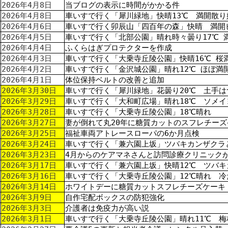
2026年4月8日
当ブログの表示に時間がかかる件
2026年4月8日
車いすで行く「犀川緑地」快晴13℃ 満開散り
2026年4月6日
車いすで行く卯辰山「四百年の森」快晴 満開
2026年4月5日
車いすで行く「北部公園」晴れ時々曇り17℃ 
2026年4月4日
ふくらはぎプロテクターを作成
2026年4月3日
車いすで行く「大乗寺丘陵公園」快晴16℃ 桜
2026年4月2日
車いすで行く「金沢城公園」晴れ12℃ ほぼ満
2026年4月1日
体位保持ベルトの改善と追加
2026年3月30日
車いすで行く「犀川緑地」花曇り20℃ 土手は
2026年3月29日
車いすで行く「大和町広場」晴れ18℃ ソメ
2026年3月28日
車いすで行く「大乗寺丘陵公園」18℃晴れ
2026年3月27日
妻が倒れて丸20年に糖質カットのスフレチーズ
2026年3月25日
福祉車両アトレースローパの6か月点検
2026年3月24日
車いすで行く「兼六園上坂」ツバキカンザクラ
2026年3月23日
4月からのケアマネさんと訪問診療クリニック
2026年3月17日
車いすで行く「兼六園上坂」快晴12℃ ツバ
2026年3月16日
車いすで行く「大乗寺丘陵公園」12℃晴れ 冷
2026年3月14日
ホワイトデーに糖質カットスフレチーズケーキ
2026年3月9日
自作宅配ボックスの防犯強化
2026年3月3日
介護者は免疫力が高い説
2026年3月1日
車いすで行く「大乗寺丘陵公園」晴れ11℃ 梅