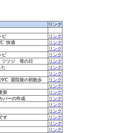
リンク
ンビ
リンク
℃ 快適
リンク
リンク
ンビ
リンク
 ツツジ 母の日
リンク
した
リンク
リンク
9℃ 退院後の初散歩
リンク
リンク
更新
リンク
カバーの作成
リンク
リンク
リンク
です
リンク
リンク
リンク