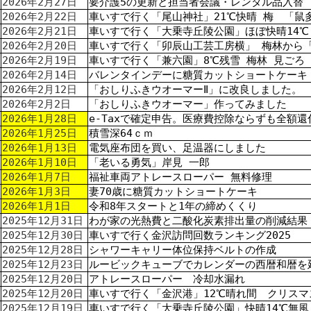
2026年2月27日
要介護5の更新と担当者会議・レンタル品入替
2026年2月22日
車いすで行く「尾山神社」21℃快晴 梅 「鼠
2026年2月21日
車いすで行く「大乗寺丘陵公園」ほぼ快晴14℃
2026年2月20日
車いすで行く「卯辰山工芸工房横」 梅林から
2026年2月19日
車いすで行く「兼六園」8℃残雪 梅林 見ごろ
2026年2月14日
バレンタインデーに糖質カットショートケーキ
2026年2月12日
「おしりふきウオーマーⅡ」に改良しました。
2026年2月2日
「おしりふきウオーマー」作ってみました
2026年1月28日
e-Taxで確定申告。医療費控除ならずも全額還
2026年1月25日
積雪深64ｃｍ
2026年1月13日
電気座布団を買い、足温器にしました
2026年1月10日
「老いる勇気」岸見 一郎
2026年1月7日
福祉車両アトレースローパー 無料修理
2026年1月3日
妻70歳に糖質カットショートケーキ
2026年1月1日
令和8年スタートと1年の締めくくり
2025年12月31日
わが家の光熱費と二酸化炭素排出量の削減結果
2025年12月30日
車いすで行く金沢訪問回数ランキング2025
2025年12月28日
シャワーキャリー体位保持ベルトの作成
2025年12月23日
ルービックキューブでカレンダーの西暦和暦を
2025年12月20日
アトレースローパー 冷却水漏れ
2025年12月20日
車いすで行く「金沢港」12℃晴れ間 クリス
2025年12月19日
車いすで行く「大乗寺丘陵公園」快晴14℃無風