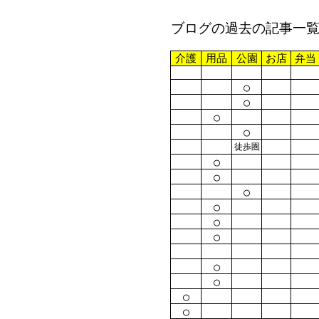
ブログの過去の記事一
介護
用品
公園
お店
弁当
○
○
○
○
徒歩圏
○
○
○
○
○
○
○
○
○
○