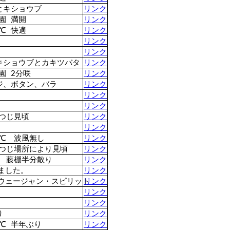
とキショウブ
リンク
園 満開
リンク
℃ 快適
リンク
リンク
リンク
キショウブとカキツバタ
リンク
園 2分咲
リンク
ジ、ボタン、バラ
リンク
リンク
リンク
つじ見頃
リンク
リンク
℃ 波風無し
リンク
つつじ場所により見頃
リンク
℃ 藤棚半分散り
リンク
ました。
リンク
ウェージャン・スピリット
リンク
リンク
リンク
り
リンク
℃ 半年ぶり
リンク