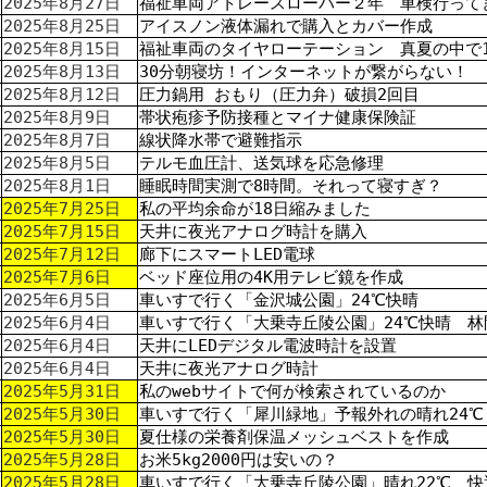
2025年8月27日
福祉車両アトレースローパー２年 車検行って
2025年8月25日
アイスノン液体漏れで購入とカバー作成
2025年8月15日
福祉車両のタイヤローテーション 真夏の中で
2025年8月13日
30分朝寝坊！インターネットが繋がらない！
2025年8月12日
圧力鍋用 おもり（圧力弁）破損2回目
2025年8月9日
帯状疱疹予防接種とマイナ健康保険証
2025年8月7日
線状降水帯で避難指示
2025年8月5日
テルモ血圧計、送気球を応急修理
2025年8月1日
睡眠時間実測で8時間。それって寝すぎ？
2025年7月25日
私の平均余命が18日縮みました
2025年7月15日
天井に夜光アナログ時計を購入
2025年7月12日
廊下にスマートLED電球
2025年7月6日
ベッド座位用の4K用テレビ鏡を作成
2025年6月5日
車いすで行く「金沢城公園」24℃快晴
2025年6月4日
車いすで行く「大乗寺丘陵公園」24℃快晴 
2025年6月4日
天井にLEDデジタル電波時計を設置
2025年6月4日
天井に夜光アナログ時計
2025年5月31日
私のwebサイトで何が検索されているのか
2025年5月30日
車いすで行く「犀川緑地」予報外れの晴れ24℃
2025年5月30日
夏仕様の栄養剤保温メッシュベストを作成
2025年5月28日
お米5kg2000円は安いの？
2025年5月28日
車いすで行く「大乗寺丘陵公園」晴れ22℃ 快