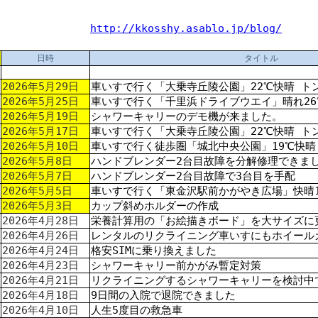
覧
http://kkosshy.asablo.jp/blog/
日時
タイトル
2026年5月29日
車いすで行く「大乗寺丘陵公園」22℃快晴 ト
2026年5月25日
車いすで行く「千里浜ドライブウエイ」晴れ26
2026年5月19日
シャワーキャリーのデモ機が来ました。
2026年5月17日
車いすで行く「大乗寺丘陵公園」22℃快晴 ト
2026年5月10日
車いすで行く徒歩圏「城北中央公園」19℃快晴
2026年5月8日
ハンドブレンダー2台目故障を分解修理できま
2026年5月7日
ハンドブレンダー2台目故障で3台目を手配
2026年5月5日
車いすで行く「東金沢駅前かがやき広場」快晴1
2026年5月3日
カップ斜めホルダーの作成
2026年4月28日
栄養計算用の「お絵描きボード」を大サイズに
2026年4月26日
レンタルのリクライニング車いすにもホイール
2026年4月24日
格安SIMに乗り換えました
2026年4月23日
シャワーキャリー前かがみ暫定対策
2026年4月21日
リクライニングするシャワーキャリーを検討中
2026年4月18日
9日間の入院で退院できました
2026年4月10日
人生5度目の救急車