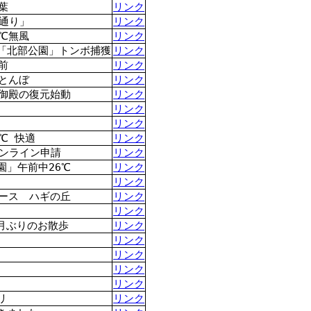
葉
リンク
通り」
リンク
℃無風
リンク
「北部公園」トンボ捕獲
リンク
前
リンク
とんぼ
リンク
丸御殿の復元始動
リンク
リンク
リンク
℃ 快適
リンク
オンライン申請
リンク
園」午前中26℃
リンク
リンク
コース ハギの丘
リンク
リンク
か月ぶりのお散歩
リンク
リンク
リンク
リンク
リンク
リ
リンク