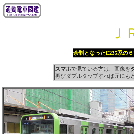
Ｊ
余剰となったE235系の
スマホ
で見ている方は、画像を
再びダブルタップすれば元にも