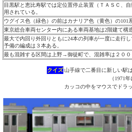
目黒駅と恵比寿駅では定位置停止装置（ＴＡＳＣ、自
用されている。
ウグイス色（緑色）の前はカナリア色（黄色）の101系
東京総合車両センター内にある車両基地は2階建て構
最大で内回り外回りともに24本の列車が一度に走行
予備の編成は３本ある。
最も混雑する区間は上野→御徒町で、混雑率は２００
クイズ
山手線で二番目に新しい駅
（1971
カッコの中をマウスでドラ