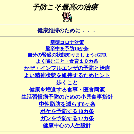
予防こそ最高の治療
健康維持のために．．．
新型コロナ対策
脳卒中を予防10か条
自分の腎臓の状態知りましょうeGFR
よく噛むこと・食育１０カ条
かぜ・インフルエンザの予防と治療
よい精神状態を維持するためヒント
歩くこと
健康を増進する食事・医食同源
生活習慣病予防のための小児食事指針
中性脂肪を減らす8ヶ条
ボケを予防する10カ条
ガンを予防する12カ条
健康中心の人生設計