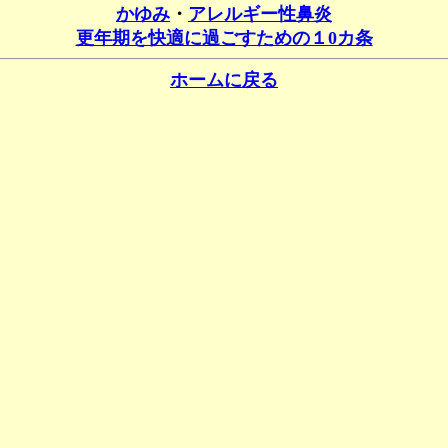
かゆみ
・
アレルギー性鼻炎
更年期を快適に過ごすための１0カ条
ホームに戻る