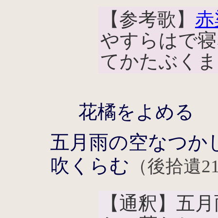
【参考歌】
赤
やすらはで寝
てかたぶくま
花橘をよめる
五月雨の空なつか
吹くらむ
（後拾遺21
【通釈】五月