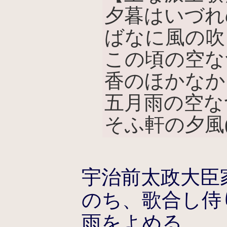
夕暮はいづれ
ばなに風の吹
この頃の空な
香のほかなか
五月雨の空な
そふ軒の夕風
宇治前太政大臣
のち、歌合し侍
雨をよめる