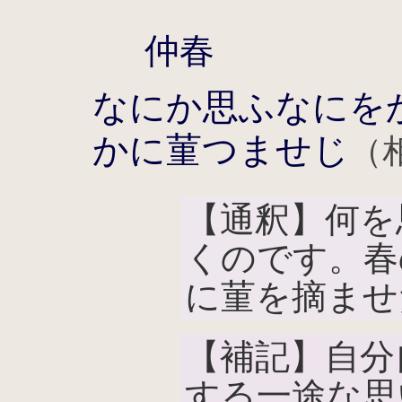
仲春
なにか思ふなにを
かに菫つませじ
（
【通釈】何を
くのです。春
に菫を摘ませ
【補記】自分
する一途な思