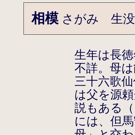
相模
さがみ 生没
生年は長徳年
不詳。母は
三十六歌仙
は父を源頼
説もある（
には、但馬
母」と交わ