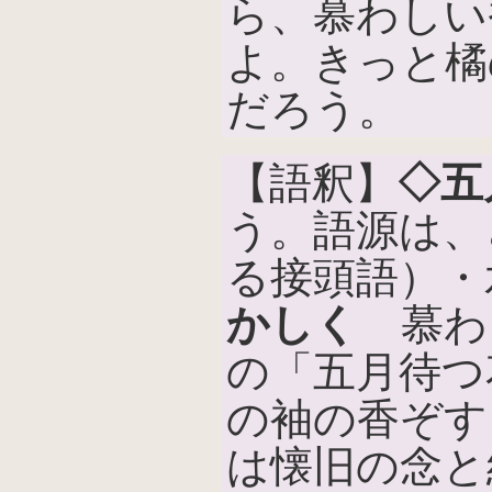
ら、慕わしい
よ。きっと橘
だろう。
【語釈】
◇五
う。語源は、
る接頭語）・
かしく
慕わ
の「五月待つ
の袖の香ぞす
は懐旧の念と