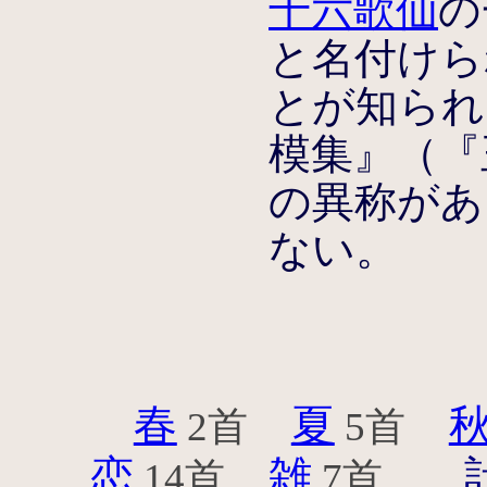
十六歌仙
の
と名付けら
とが知られ
模集』（『
の異称があ
ない。
春
夏
2首
5首
恋
雑
14首
7首