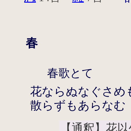
春
春歌とて
花ならぬなぐさめ
散らずもあらなむ
【通釈】花以