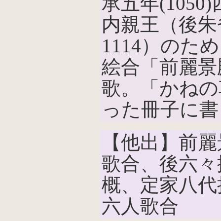
承五年(105
内親王（後朱雀
1114）の
絵合「前麗景
歌。「かねの
った冊子に書
【他出】前麗
歌合、後六々
概、定家八代
六人歌合