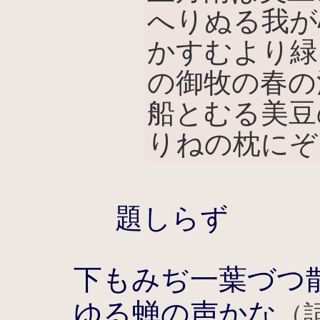
へりぬる我が
かすむより緑
の御牧の春の
船とむる美豆
りねの枕にぞ
題しらず
下もみぢ一葉づつ
ゆる蝉の声かな
（