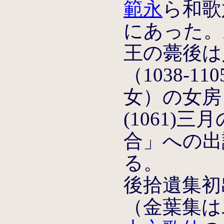
範永
ら和歌
にあった。永
王の薨後は
（1038-11
女）の女房
(1061)
合」への出
る。
後拾遺集初
（金葉集は