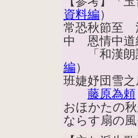
【参考】「玉
資料編
）
常恐秋節至 
中 恩情中道
「和漢朗詠
編
）
班婕妤団雪之
藤原為頼
おほかたの秋
ならす扇の風