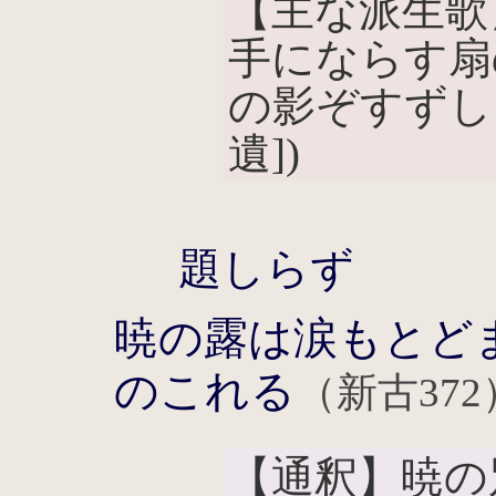
【主な派生歌
手にならす扇
の影ぞすずし
遺])
題しらず
暁の露は涙もとど
のこれる
（新古372
【通釈】暁の