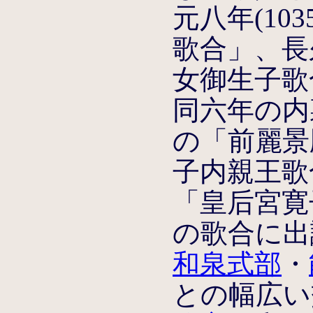
元八年(10
歌合」、長久
女御生子歌合
同六年の内裏
の「前麗景
子内親王歌合
「皇后宮寛
の歌合に出
和泉式部
・
との幅広い