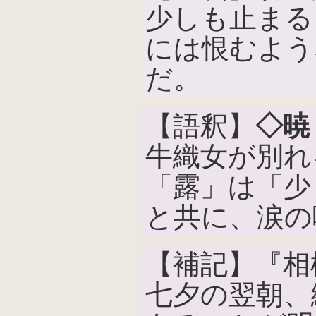
少しも止まる
には恨むよう
だ。
【語釈】
◇暁
牛織女が別れ
「露」は「少
と共に、涙の
【補記】『相
七夕の翌朝、