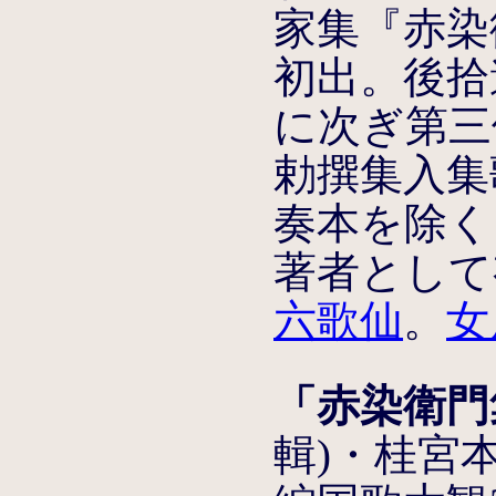
家集『赤染
初出。後拾
に次ぎ第三
勅撰集入集
奏本を除く
著者として
六歌仙
。
女
「赤染衛門
輯)・桂宮