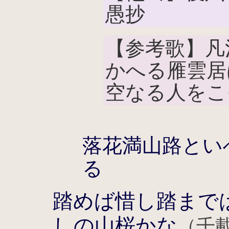
愚抄
【参考歌】凡
かへる雁雲居
空なる人をこ
落花満山路とい
る
踏めば惜し踏まで
しの山桜かな
（千載