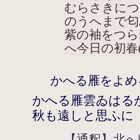
むらさきにつ
のうへまで匂
紫の袖をつら
へ今日の初春
かへる雁をよめ
かへる雁雲ゐはる
秋も遠しと思ふに
【通釈】北へ