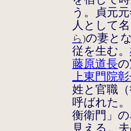
う。貞元元年
人として名
の妻と
ら)
従を生む。
藤原道長
の
上東門院彰
姓と官職（
呼ばれた。
衡衛門」の
見える。夫