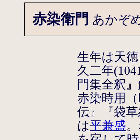
赤染衛門
あかぞ
生年は天徳四
久二年(10
門集全釈』
赤染時用（
伝』『袋草
は
平兼盛
。
を宿して時