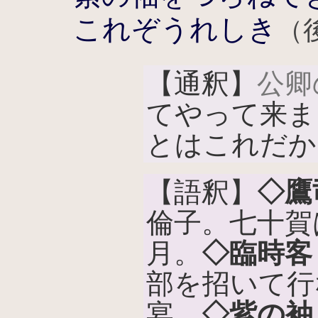
これぞうれしき
（
【通釈】
公卿
てやって来ま
とはこれだか
【語釈】
◇鷹
倫子。七十賀は
月。
◇臨時客
部を招いて行
宴。
◇紫の袖