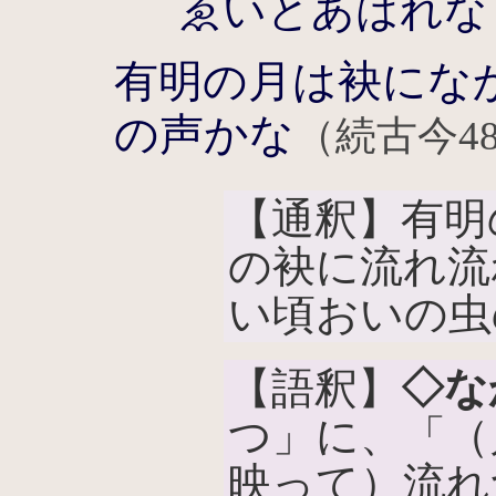
ゑいとあはれな
有明の月は袂にな
の声かな
（続古今48
【通釈】有明
の袂に流れ流
い頃おいの虫
【語釈】
◇な
つ」に、「（
映って）流れ