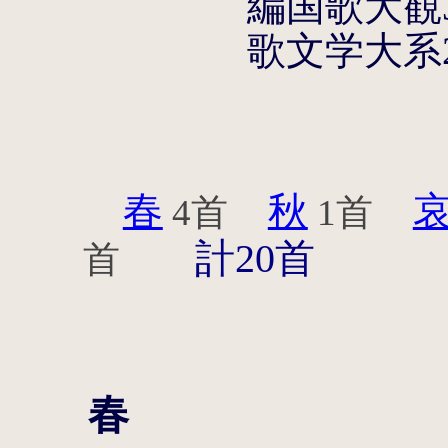
編国歌大観
歌文学大系
春
秋
4首
1首
計20首
首
春