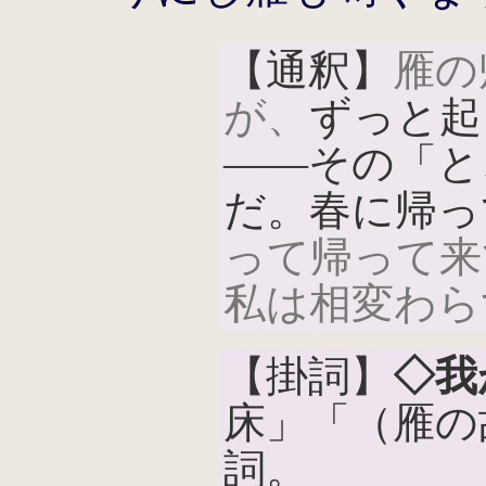
【通釈】
雁の
が、
ずっと起
――その「と
だ。春に帰っ
って帰って来
私は相変わら
【掛詞】
◇我
床」「（雁の
詞。