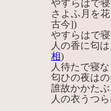
やすらはで寝
さよふ月を花
古今])
やすらはで寝
人の香に匂は
相
)
人待たで寝な
匂ひの夜はの
誰故かかたぶ
人の衣うつらむ