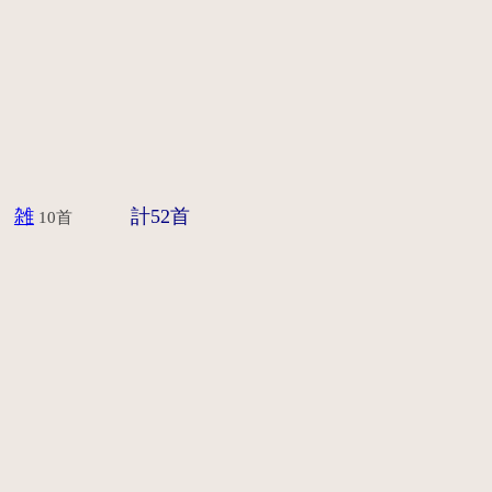
。
雑
計52首
10首