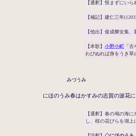
【通釈】恨まずにいら
【補記】建仁三年(12
【他出】俊成卿女集、
【本歌】
小野小町
「古
わびぬれば身をうき草
みづうみ
にほのうみ春はかすみの志賀の波花に
【通釈】春の鳰の海に
し、桜の花びらを湖上
【語釈】
◇にほのうみ