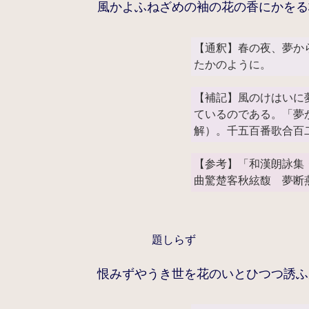
風かよふねざめの袖の花の香にかをる
【通釈】春の夜、夢か
たかのように。
【補記】風のけはいに
ているのである。「夢
解）。千五百番歌合百
【参考】「和漢朗詠集
曲驚楚客秋絃馥 夢断
題しらず
恨みずやうき世を花のいとひつつ誘ふ