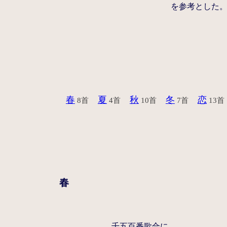
を参考とした
春
夏
秋
冬
恋
8首
4首
10首
7首
13首
春
千五百番歌合に