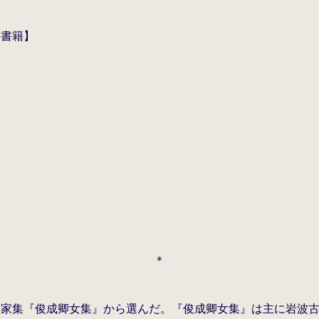
連書籍】
＊
と家集『俊成卿女集』から選んだ。『俊成卿女集』は主に岩波