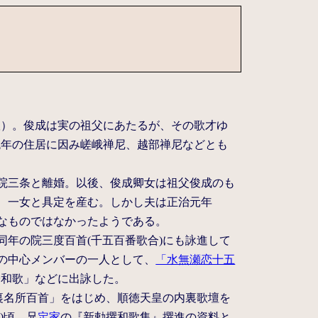
娘）。俊成は実の祖父にあたるが、その歌才ゆ
晩年の住居に因み嵯峨禅尼、越部禅尼などとも
条院三条と離婚。以後、俊成卿女は祖父俊成のも
、一女と具定を産む。しかし夫は正治元年
福なものではなかったようである。
。同年の院三度百首(千五百番歌合)にも詠進して
壇の中心メンバーの一人として、
「水無瀬恋十五
子和歌」などに出詠した。
「内裏名所百首」をはじめ、順徳天皇の内裏歌壇を
)頃、兄
定家
の『新勅撰和歌集』撰進の資料と