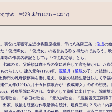
すめ 生没年未詳(1171?～1254?)
女。実父は尾張守左近少将藤原盛頼、母は八条院三条（
俊成
の
した「俊成卿女」「俊成女」の名誉ある称を得たのであろう。
撰集等の作者名表記としては「侍従具定母」とも。
77)、七歳の頃、父盛頼は鹿ヶ谷の変に連座して官を解かれ、八
ものらしい。建久元年(1190)頃、
源通具
（
通親
の子）と結婚し
、幼帝土御門の乳母按察局を妻に迎え、以後の結婚生活は決して幸
建仁元年(1201)八月十五日撰歌合が「俊成卿女」の名の初見
1202)、後鳥羽院に召され、女房として御所に出仕する。院歌
幡宮撰歌合」「春日社歌合」「元久詩歌合」「最勝四天王院障
13)、出家。以後も旺盛な作歌活動を続け、建保三年(1215)の
安貞元年(1227)、夫通具の死後、嵯峨に隠棲。貞永二年(1233