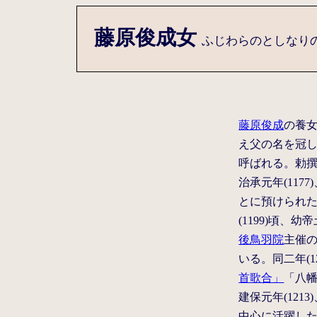
藤原俊成女
ふじわらのとしなりのむ
藤原俊成
の養
え父の名を冠
呼ばれる。勅
治承元年(11
とに預けられた
(1199)頃
後鳥羽院
主催の
いる。同二年(
首歌合」
「八
建保元年(12
中心に活躍した。