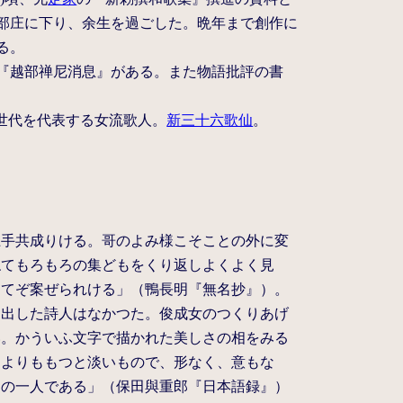
越部庄に下り、余生を過ごした。晩年まで創作に
る。
『越部禅尼消息』がある。また物語批評の書
新世代を代表する女流歌人。
新三十六歌仙
。
上手共成りける。哥のよみ様こそことの外に変
ねてもろもろの集どもをくり返しよくよく見
してぞ案ぜられける」（鴨長明『無名抄』）。
き出した詩人はなかつた。俊成女のつくりあげ
い。かういふ文字で描かれた美しさの相をみる
さよりももつと淡いもので、形なく、意もな
ちの一人である」（保田與重郎『日本語録』）