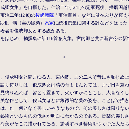
成卿女集』を自撰した。仁治二年(1241)の定家死後、播磨国
治二年(1248)の
後嵯峨院
「宝治百首」などに健在ぶりが窺え
1)以後、甥（実の従弟）
為家
に続後撰集に関する評などを送った
の著者を俊成卿女とする説がある。
首をはじめ、勅撰集に計116首を入集。宮内卿と共に新古今の
＊
は、俊成卿女と聞こゆる人、宮内卿、この二人ぞ昔にも恥じぬ
の語り侍りしは、俊成卿女は晴の哥よまんとては、まづ日を兼
り見終りぬれば、皆とり置きて、火かすかにともし、人音なく
唯美な作として、俊成女ほどに象徴的な美の姿を、ことばで描
のは、たゞ何となく美しいやうなもので、その美しさは限りな
形藝術といふものの低さが明白にわかるのである。音樂の美し
かな美がそこに描かれてゐる。驚嘆すべき藝術をつくつた人た