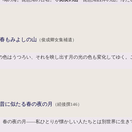
春もみよしの山
（俊成卿女集補遺）
の色はうつろい、それを映し出す月の光の色も変化してゆく。
昔に似たる春の夜の月
（続後撰146）
、春の夜の月――私ひとりが懐かしい人たちとは別世界に生き