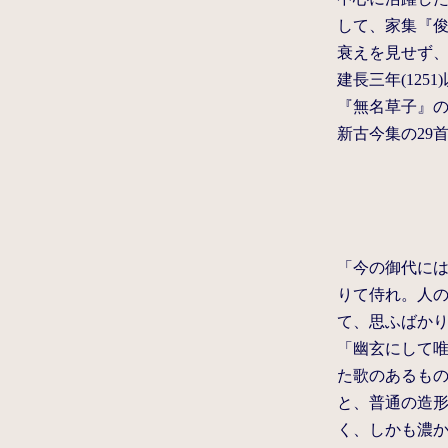
して、家集『俊
衰えを見せず、宝
建長三年(125
『無名草子』
新古今集の29
「今の御代に
りて侍れ。人
て、思ふばか
「幽玄にして
た歌のあるも
と、普通の造
く、しかも濃