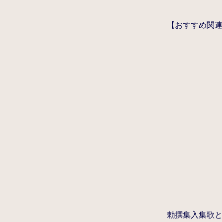
【おすすめ関
勅撰集入集歌