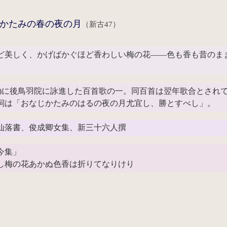
かたみの春の夜の月
（新古47）
ど美しく、かげばかぐほど香わしい梅の花――色も香も昔のま
01)に後鳥羽院に詠進した百首歌の一。同百首は翌年歌合とさ
詞は「おなじかたみのはるの夜の月尤宜し、勝とすべし」。
仙落書、俊成卿女集、新三十六人撰
今集」
し梅の花あかぬ色香は折りてなりけり