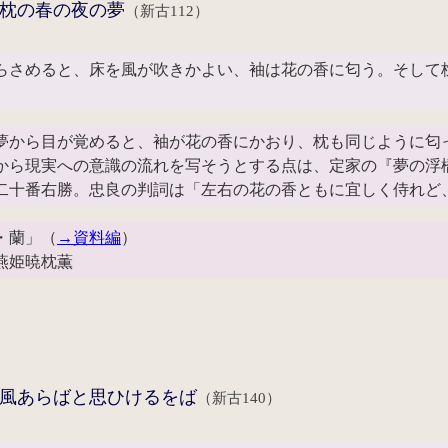
枕の春の夜の夢
（新古112）
らさめると、床を風が吹きかよい、袖は花の香に匂う。そして
夢から目が覚めると、袖が花の香にかおり、枕も同じように匂
から現実への意識の流れを写そうとする点は、定家の『夢の浮
二十番右勝。忠良の判詞は「左右の花の香ともに宜しく侍れど
・蘭」（
→資料編
）
燕姫暁枕薫
風あらばと思ひけるをば
（新古140）