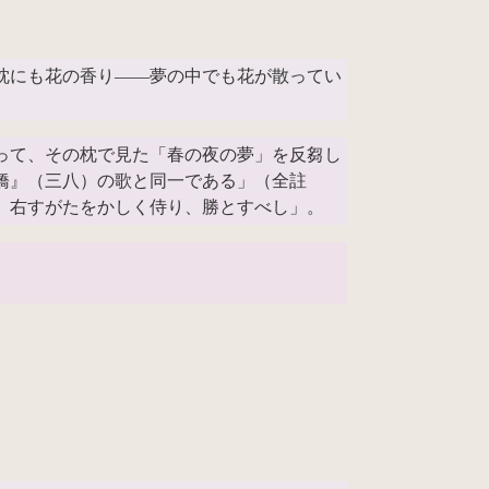
枕にも花の香り――夢の中でも花が散ってい
って、その枕で見た「春の夜の夢」を反芻し
橋』（三八）の歌と同一である」（全註
、右すがたをかしく侍り、勝とすべし」。