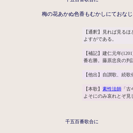
梅の花あかぬ色香もむかしにておなじ
【通釈】見れば見るほ
よすがである。
【補記】建仁元年(12
番右勝。藤原忠良の判
【他出】自讃歌、続歌
【本歌】
素性法師
「古
よそにのみ哀れとぞ見
千五百番歌合に