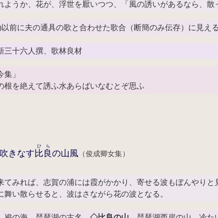
れようか、花が、浮世を厭いつつ、「風の誘いがあるなら、散
03)以前に夫の通具の歌と合わせた歌合（断簡のみ伝存）に見え
新三十六人撰、歌林良材
今集」
の根を絶えて誘ふ水あらばいなむとぞ思ふ
ひら
吹きなす
比良
の山風
（俊成卿女集）
来てみれば、志賀の浦には霞がかかり、寄せる波もぼんやりと
に舞い散らせると、波はさながら花の波となる。
鳰の海。琵琶湖の古名。
◇比良の山
琵琶湖西岸の山。冷た