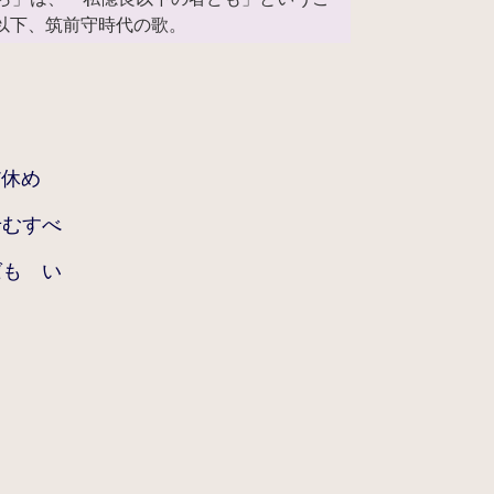
以下、筑前守時代の歌。
だ休め
せむすべ
ばも い