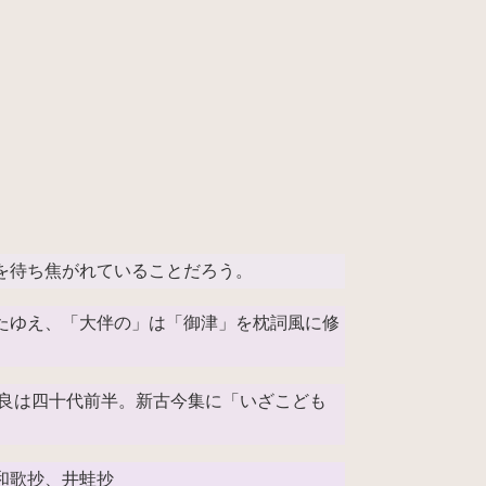
を待ち焦がれていることだろう。
たゆえ、「大伴の」は「御津」を枕詞風に修
頃憶良は四十代前半。新古今集に「いざこども
和歌抄、井蛙抄