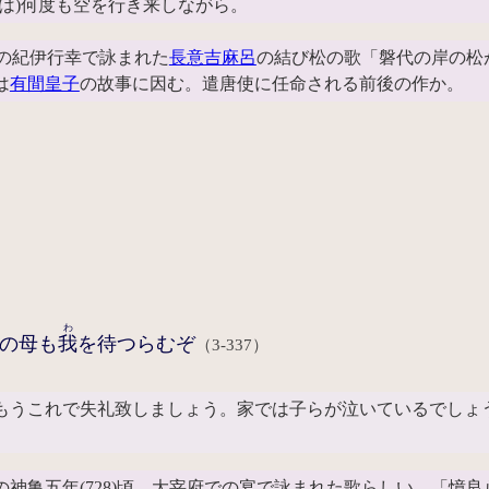
は)何度も空を行き来しながら。
1)の紀伊行幸で詠まれた
長意吉麻呂
の結び松の歌「磐代の岸の松
は
有間皇子
の故事に因む。遣唐使に任命される前後の作か。
わ
の母も
我
を待つらむぞ
（3-337）
もうこれで失礼致しましょう。家では子らが泣いているでしょ
の神亀五年(728)頃、大宰府での宴で詠まれた歌らしい。「憶