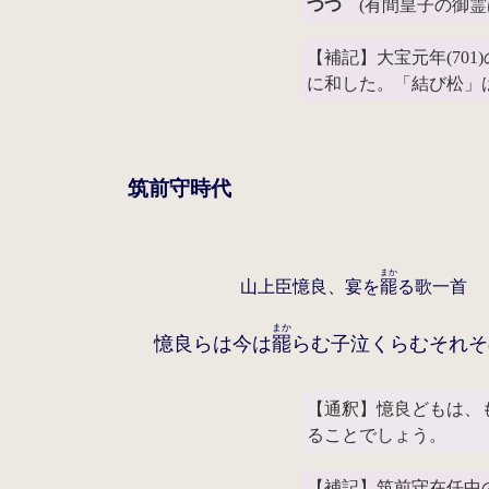
つつ
(有間皇子の御霊
【補記】大宝元年(70
に和した。「結び松」
筑前守時代
まか
山上臣憶良、宴を
罷
る歌一首
まか
憶良らは今は
罷
らむ子泣くらむそれそ
【通釈】憶良どもは、
ることでしょう。
【補記】筑前守在任中