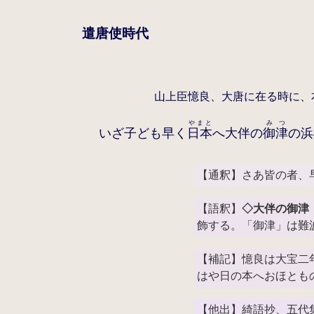
遣唐使時代
山上臣憶良、大唐に在る時に、
やまと
みつ
いざ子ども早く
日本
へ大伴の
御津
の浜
【通釈】さあ皆の者、
【語釈】
◇大伴の御津
飾する。「御津」は難
【補記】憶良は大宝二年
はや日の本へおほとも
【他出】綺語抄、五代