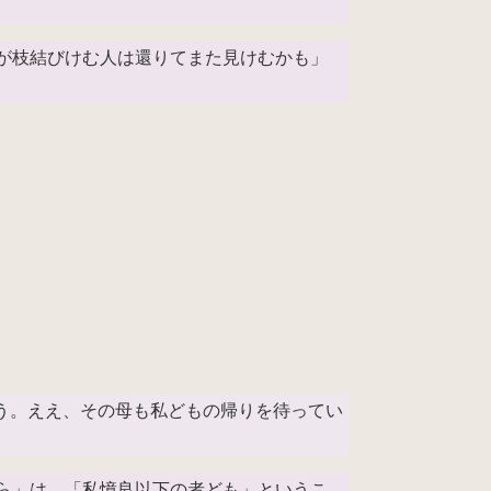
が枝結びけむ人は還りてまた見けむかも」
う。ええ、その母も私どもの帰りを待ってい
良ら」は、「私憶良以下の者ども」というこ