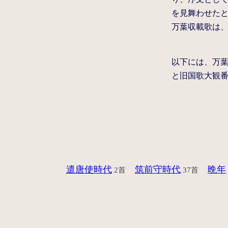
を見舞わせた
万葉収載歌は
以下には、万
と旧国歌大観
遣唐使時代
筑前守時代
晩年
2首
37首