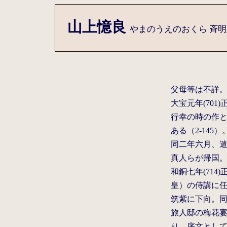
山上憶良
やまのうえのおくら 斉明六
父母等は不詳
大宝元年(70
行幸の時の作
ある（2-145）
同二年六月、遣
真人らが帰国。
和銅七年(714
皇）の侍講に任
筑紫に下向。
旅人邸の梅花
り、序文とし