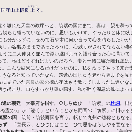
たてまつ
前国守山上憶良
上
る。
遠く離れた天皇の政庁へと、筑紫の国にまで、
妻は、
親を慕っ
も幾らも経っていないのに、思いもかけず、ぐったりと床に臥
ても分からずに、せめて石や木に何か言って心を晴らしたいが
美しい容貌のままであったろうに。心残りがされてならない妻
ように二人仲良く並んで添い遂げようと語り合った心に背いて
って、私はどうすればよいのだろう。妻と一緒に寝た離れ屋は
よ。こんな結果になるだけだったのに、私を慕ってやって来た
こうなると知っていたなら、筑紫の国じゅう隅から隅までを見
みに見ていた
奈良の家の
楝の花はもう散ってしまったに違いな
湧き起こり、山をすっかり覆い隠す。私が吐く溜息の風によっ
の遠の朝廷
大宰府を指す。
◇しらぬひ
「筑紫」の
枕詞
。掛
らぬ霊
」が「憑く」ということから同音の「筑紫」に掛かる
(ひ)
筑紫の国
筑前・筑後両国を言う。転じて九州の総称ともなる
らず
「宣長云、とひさけはことゝひて思をはらしやる意なる
形はあらむを
「形あり」は「ちゃんとした姿である」「美貌