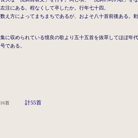
と左注にある。程なくして卒したか。行年七十四。
、数え方によってまちまちであるが、およそ八十首前後ある。
葉集に収められている憶良の歌より五十五首を抜萃してほぼ年
番号である。
計55首
16首