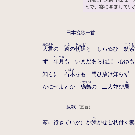
とで、宴に参加してい
日本挽歌一首
おほきみ
とほ
みかど
つくし
大君
の
遠
の
朝廷
と しらぬひ
筑紫
としつき
ず
年月
も いまだあらねば 心ゆも
いはき
さ
知らに
石木
をも 問ひ
放
け知らず
にほどり
ゐ
かにせよとか
鳰鳥
の 二人並び
居
反歌
（五首）
あ
家に行きていかにか
我
がせむ枕付く妻