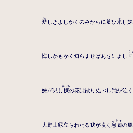
は
こ
愛
しきよしかくのみからに慕ひ
来
し妹
く
悔しかもかく知らませばあをによし
国
あふち
妹が見し
楝
の花は散りぬべし我が泣
おきそ
大野山霧立ちわたる我が嘆く
息嘯
の風