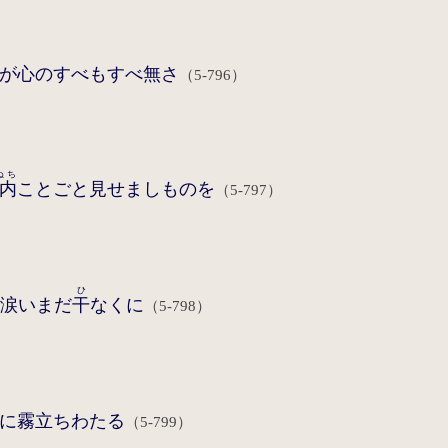
が心のすべもすべ無さ
（5-796）
ぬち
内
ことごと見せましものを
（5-797）
ひ
く涙いまだ
干
なくに
（5-798）
に霧立ちわたる
（5-799）