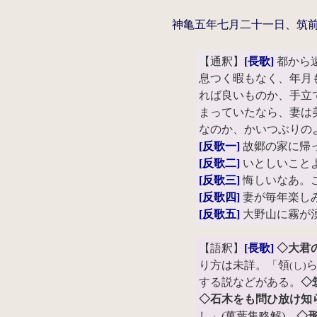
神亀五年七月二十一日、筑
【通釈】
[長歌]
都から
息つく暇もなく、年月
れば良いものか、手立
まっていたなら、妻は
なのか、かいつぶりの
[反歌一]
故郷の家に帰
[反歌二]
いとしいこと
[反歌三]
悔しいなあ。
[反歌四]
妻が毎年楽し
[反歌五]
大野山に霧が
【語釈】
[長歌]
◇大君
り方は未詳。「領
(し)
する説などがある。
◇
◇石木をも問ひ放け知
し」(萬葉集略解)。
◇