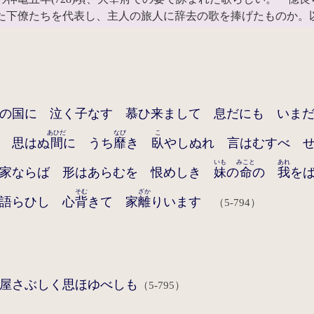
た下僚たちを代表し、主人の旅人に辞去の歌を捧げたものか。
の国に 泣く子なす 慕ひ来まして 息だにも いま
あひだ
なび
こ
 思はぬ
間
に うち
靡
き
臥
やしぬれ 言はむすべ 
いも
みこと
あれ
 家ならば 形はあらむを 恨めしき
妹
の
命
の
我
を
そむ
ざか
語らひし 心
背
きて 家
離
りいます
（5-794）
屋さぶしく思ほゆべしも
（5-795）