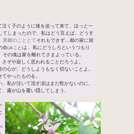
て泣く子のように後を追って来て、ほっと一
してしまったので、私はどう言えば、どうす
、
異郷のこととて
それもできず…都の家に留
の命
よ、私にどうしろというつもり
(みこと)
、その魂は家を離れてさまよっている。
、さぞや寂しく思われることだろうよ。
妻の心が、どうしようもなく切ないことよ。
せてやったものを。
い。私が泣いて流す涙はまだ乾かないのに。
て、霧が山を覆い隠してしまう。
か
と
。
べ
で