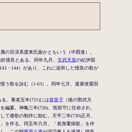
従属の百済系渡来氏族かともいう（中西進）。
山於億良とある。同年九月、
文武天皇
の紀伊国
143・144）があり、これに追和した憶良の歌が
う歌を詠む（1-63）。同年七月、遣唐使粟田
る。養老五年(721)には
首皇子
（後の聖武天
編纂。神亀三年(726)、筑前守に任命され、
て倭歌の制作に励む。天平二年(730)正月、
歌」を作る。同五年六月、「老身重病歌」を作
なし、この時
藤原八束
が河辺東人を派遣し憶良