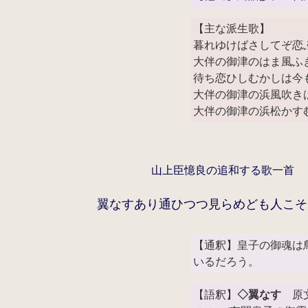
【主な派生歌】
暮れゆけばさしてぞ恋
大伴の御津のはま風ふ
待ち恋ひしむかしは今
大伴の御津の浜風吹き
大伴の御津の浜松かす
山上臣憶良の追和する歌一首
翼なすあり通ひつつ見らめども人こそ
【通釈】皇子の御魂は
いるだろう。
【語釈】
◇翼なす
原文