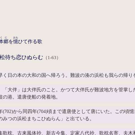
くに
おも
本郷
を
憶
ひて作る歌
松待ち恋ひぬらむ
（1-63）
早く日の本の大和の国へ帰ろう。難波の湊の浜松も我らの帰り
「大伴」は大伴氏のこと。かつて大伴氏が難波地方を管掌し
波の港。遣唐使船の発着地。
(702)から同四年(704)頃まで遣唐使として唐にいた。この
のみつの浜松まちこひぬらん」と出ている。
集歌枕、古来風体抄、新古今集、定家八代抄、歌枕名寄、夫木