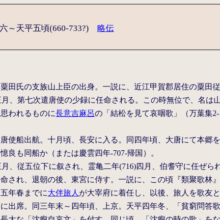
～天平五頃(660-733?)
略伝
。粟田氏の支族山上臣の出身。一説に、近江甲賀郡居住の粟田
1)正月、第七次遣唐使の少録に任命される。この時無位で、名は
と思われるものに
長意吉麻呂
の「結松を見て哀咽歌」（万葉集2-
。
唐使船出航。十月頃、長安に入る。同四年頃、大唐にて本郷を憶
憶良も同船か（または慶雲四年-707-帰国）。
)正月、従五位下に叙され、霊亀二年(716)四月、伯耆守に任ぜられ
命され、退朝の後、東宮に侍す。一説に、この頃『類聚歌林』を
同五年春までに
大伴旅人
が大宰府に着任し、以後、旅人を歌友とし
宴に出席。同三年末～四年頃、上京。天平四年冬、「貧窮問答
て長大な「沈痾自哀文」を付す。同じ頃、「沈痾の時の歌」を