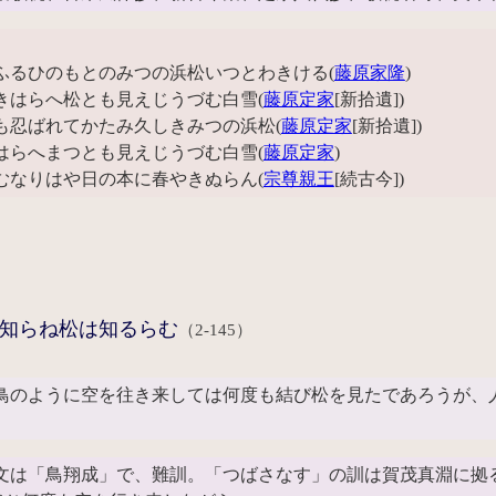
ふるひのもとのみつの浜松いつとわきける(
藤原家隆
)
きはらへ松とも見えじうづむ白雪(
藤原定家
[新拾遺])
も忍ばれてかたみ久しきみつの浜松(
藤原定家
[新拾遺])
はらへまつとも見えじうづむ白雪(
藤原定家
)
むなりはや日の本に春やきぬらん(
宗尊親王
[続古今])
知らね松は知るらむ
（2-145）
鳥のように空を往き来しては何度も結び松を見たであろうが、
は「鳥翔成」で、難訓。「つばさなす」の訓は賀茂真淵に拠