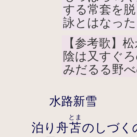
する常套を脱
詠とはなった
【参考歌】松
陰は又すぐろ
みだるる野べ
水路新雪
とま
泊り舟
苫
のしづく