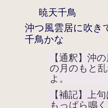
暁天千鳥
沖つ風雲居に吹き
千鳥かな
【通釈】沖の
の月のもと乱
よ。
【補記】上句
もっぱら鳴く