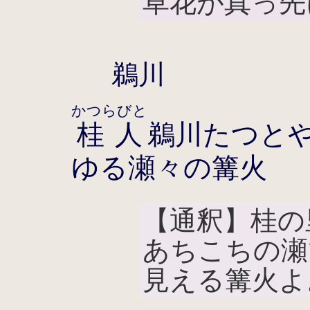
草花が真っ先
鵜川
かつらびと
桂人
鵜川たつと
ゆる瀬々の篝火
【通釈】桂の
あちこちの瀬
見える篝火よ