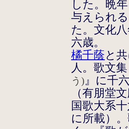
した。晩年
与えられる
た。文化八
六歳。
橘千蔭
と共
人。歌文集
』に千
う)
（有朋堂文
国歌大系十
に所載）。