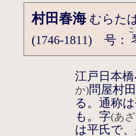
村田春海
むらた
こ
(1746-1811) 号：
江戸日本橋
問屋村
か)
る。通称は
も。字
(あざ
は平氏で、