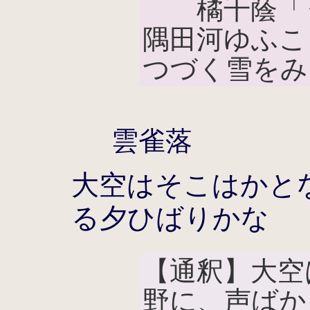
橘千蔭「う
隅田河ゆふこ
つづく雪をみ
雲雀落
大空はそこはかと
る夕ひばりかな
【通釈】大空
野に、声ばか