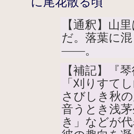
に尾花散る頃
【通釈】山里
だ。落葉に混
――。
【補記】『琴
「刈りすてし
さびしき秋の
音うとき浅茅
き」などが代