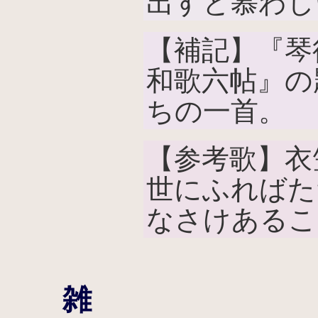
出すと慕わし
【補記】『琴
和歌六帖』の
ちの一首。
【参考歌】衣
世にふればた
なさけあるこ
雑