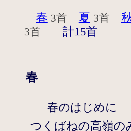
春
夏
3首
3首
計15首
3首
春
春のはじめに
つくばねの高嶺の