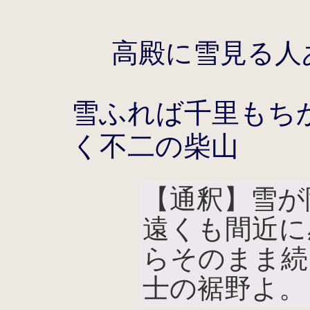
高殿に雪見る人
雪ふれば千里もち
く不二の柴山
【通釈】雪が
遠くも間近に
らそのまま続
士の裾野よ。