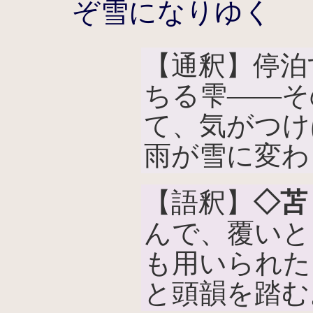
ぞ雪になりゆく
【通釈】停泊
ちる雫――そ
て、気がつけ
雨が雪に変わ
【語釈】
◇苫
んで、覆いと
も用いられた
と頭韻を踏む